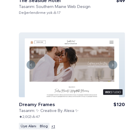
The Seaside Hotel
$49
Tasarım:
Southern Maine Web Design
Değerlendirme yok
17
Dreamy Frames
$120
Tasarım:
✨ Creative By Alexa ✨
2,0
(
2
)
47
Üye Alanı
Blog
+
1