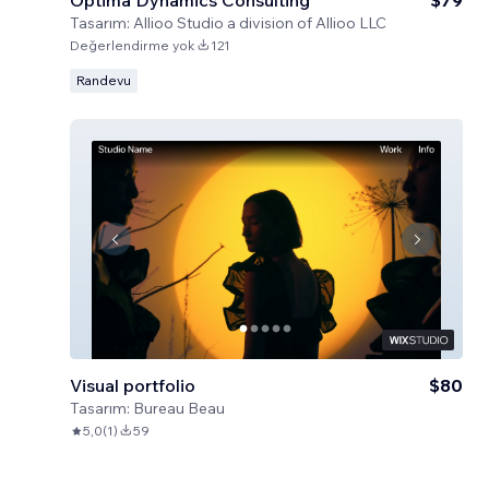
Optima Dynamics Consulting
$79
Tasarım:
Allioo Studio a division of Allioo LLC
Değerlendirme yok
121
Randevu
Visual portfolio
$80
Tasarım:
Bureau Beau
5,0
(
1
)
59