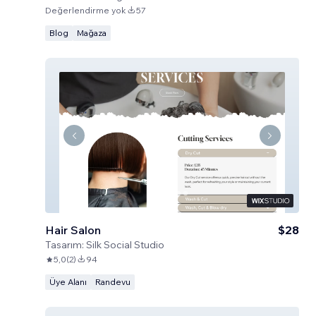
Değerlendirme yok
57
Blog
Mağaza
Hair Salon
$28
Tasarım:
Silk Social Studio
5,0
(
2
)
94
Üye Alanı
Randevu