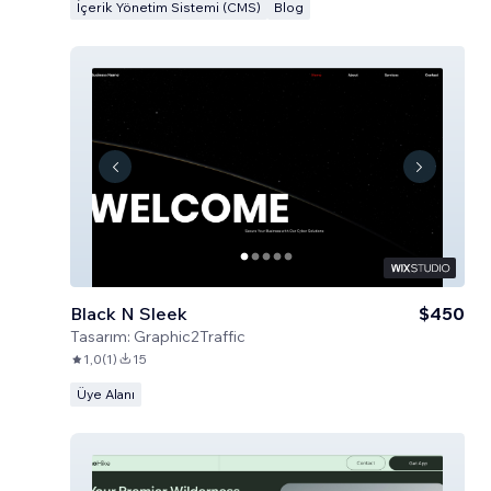
İçerik Yönetim Sistemi (CMS)
Blog
Black N Sleek
$450
Tasarım:
Graphic2Traffic
1,0
(
1
)
15
Üye Alanı