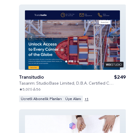
Transitudio
$249
Tasarım:
StudioBase Limited, D.B.A. Certified Code
5,0
(
1
)
56
Ücretli Abonelik Planları
Üye Alanı
+
1