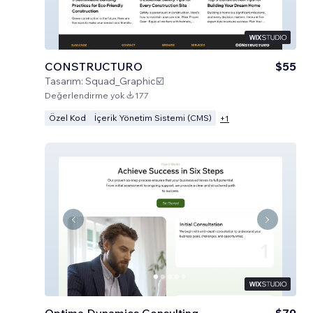
CONSTRUCTURO
$55
Tasarım:
Squad_Graphic☑️
Değerlendirme yok
177
Özel Kod
İçerik Yönetim Sistemi (CMS)
+
1