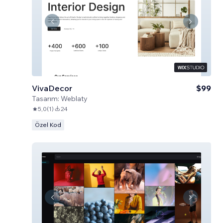
VivaDecor
$99
Tasarım:
Weblaty
5,0
(
1
)
24
Özel Kod