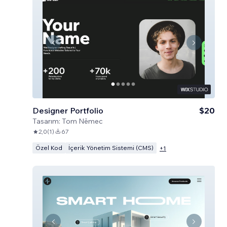
Designer Portfolio
$20
Tasarım:
Tom Němec
2,0
(
1
)
67
Özel Kod
İçerik Yönetim Sistemi (CMS)
+
1