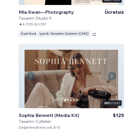
Mia Kwan—Photography
Ücretsiz
Tasarım:
Studio Il
4,7
(
15
)
3.557
Özel Kod
İçerik Yönetim Sistemi (CMS)
+
1
Sophia Bennett (Media Kit)
$125
Tasarım:
Cultelier
Değerlendirme yok
15