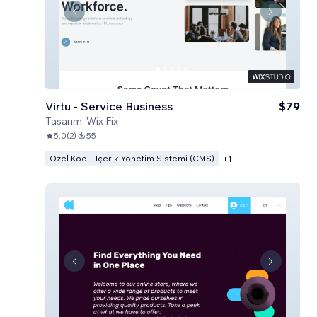
Virtu - Service Business
$79
Tasarım:
Wix Fix
5,0
(
2
)
55
Özel Kod
İçerik Yönetim Sistemi (CMS)
+
1