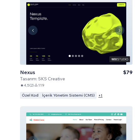
Nexus
$79
Tasarım:
SKS Creative
4,5
(
2
)
119
Özel Kod
İçerik Yönetim Sistemi (CMS)
+
1