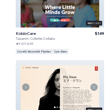
KiddoCare
$149
Tasarım:
Collette Collabs
5,0
(
1
)
55
Ücretli Abonelik Planları
Üye Alanı