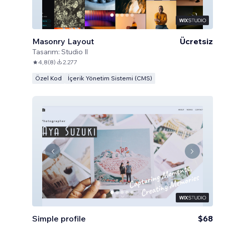
Masonry Layout
Ücretsiz
Tasarım:
Studio Il
4,8
(
8
)
2.277
Özel Kod
İçerik Yönetim Sistemi (CMS)
Simple profile
$68