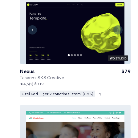
Nexus
$79
Tasarım:
SKS Creative
4,5
(
2
)
119
Özel Kod
İçerik Yönetim Sistemi (CMS)
+
1