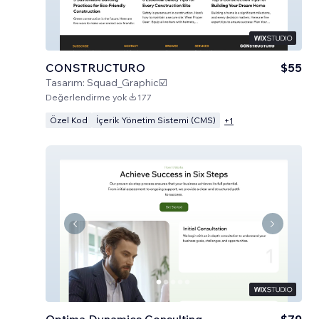
CONSTRUCTURO
$55
Tasarım:
Squad_Graphic☑️
Değerlendirme yok
177
Özel Kod
İçerik Yönetim Sistemi (CMS)
+
1