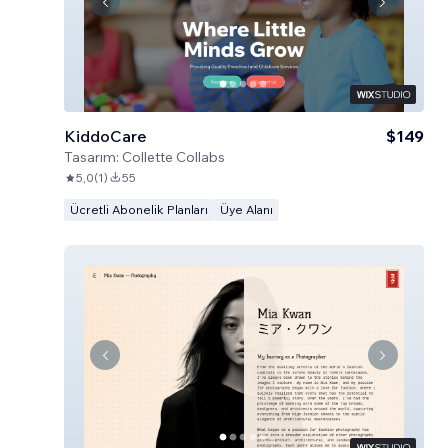
KiddoCare
$149
Tasarım:
Collette Collabs
5,0
(
1
)
55
Ücretli Abonelik Planları
Üye Alanı