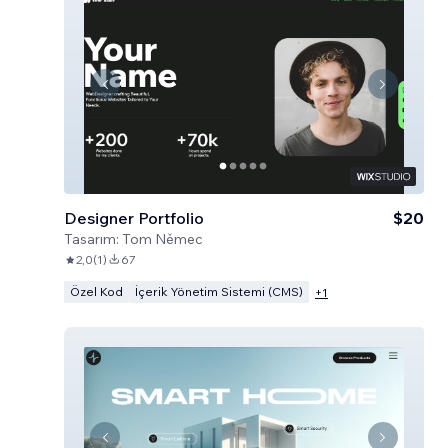
Designer Portfolio
$20
Tasarım:
Tom Němec
2,0
(
1
)
67
Özel Kod
İçerik Yönetim Sistemi (CMS)
+
1