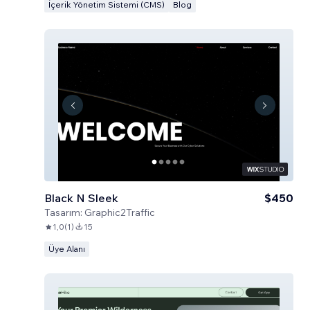
İçerik Yönetim Sistemi (CMS)
Blog
Black N Sleek
$450
Tasarım:
Graphic2Traffic
1,0
(
1
)
15
Üye Alanı