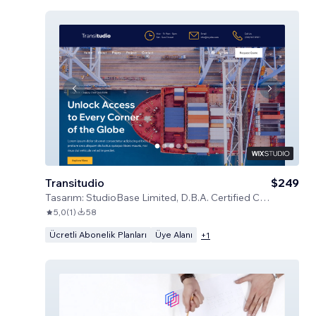
Transitudio
$249
Tasarım:
StudioBase Limited, D.B.A. Certified Code
5,0
(
1
)
58
Ücretli Abonelik Planları
Üye Alanı
+
1