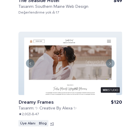
The Seaside Hotel
$49
Tasarım:
Southern Maine Web Design
Değerlendirme yok
17
Dreamy Frames
$120
Tasarım:
✨ Creative By Alexa ✨
2,0
(
2
)
47
Üye Alanı
Blog
+
1