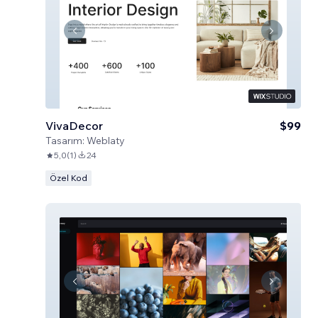
VivaDecor
$99
Tasarım:
Weblaty
5,0
(
1
)
24
Özel Kod