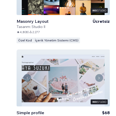
Masonry Layout
Ücretsiz
Tasarım:
Studio Il
4,8
(
8
)
2.277
Özel Kod
İçerik Yönetim Sistemi (CMS)
Simple profile
$68