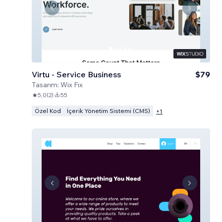
Virtu - Service Business
$79
Tasarım:
Wix Fix
5,0
(
2
)
55
Özel Kod
İçerik Yönetim Sistemi (CMS)
+
1