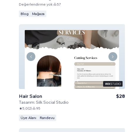
Değerlendirme yok
57
Blog
Mağaza
Hair Salon
$28
Tasarım:
Silk Social Studio
5,0
(
2
)
95
Üye Alanı
Randevu