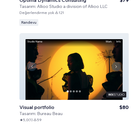
Optima Dynamics Consulting
$79
Tasarım:
Allioo Studio a division of Allioo LLC
Değerlendirme yok
121
Randevu
Visual portfolio
$80
Tasarım:
Bureau Beau
5,0
(
1
)
59