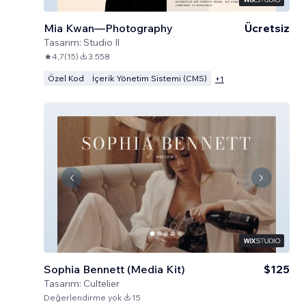
Mia Kwan—Photography
Ücretsiz
Tasarım:
Studio Il
4,7
(
15
)
3.558
Özel Kod
İçerik Yönetim Sistemi (CMS)
+
1
Sophia Bennett (Media Kit)
$125
Tasarım:
Cultelier
Değerlendirme yok
15