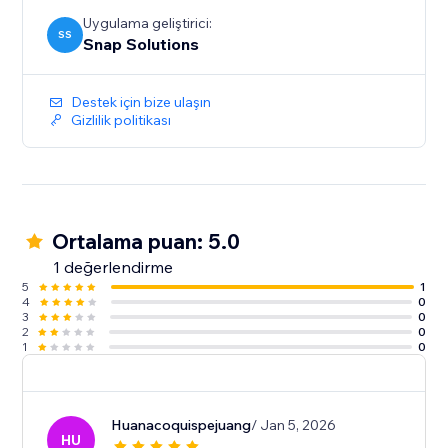
Uygulama geliştirici:
SS
Snap Solutions
Destek için bize ulaşın
Gizlilik politikası
Ortalama puan: 5.0
1 değerlendirme
5
1
4
0
3
0
2
0
1
0
Huanacoquispejuang
/ Jan 5, 2026
HU