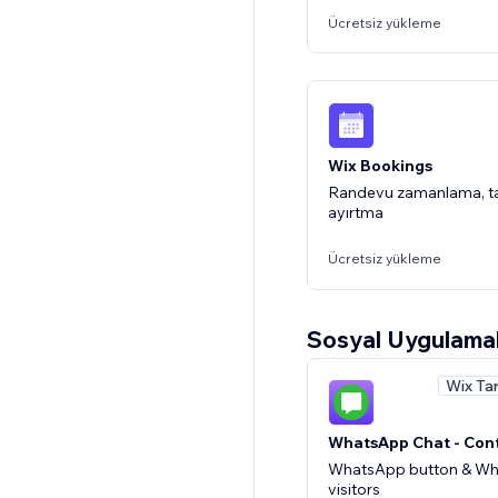
Ücretsiz yükleme
QuickBooks Connec
Integrate QuickBooks On
Wix Bookings
Ücretsiz yükleme
Randevu zamanlama, ta
ayırtma
Ücretsiz yükleme
Sosyal Uygulama
Wix Ta
Wix Üye Alanı
Üyelerin hesapları yöne
WhatsApp Chat - Con
erişmesine izin verin
WhatsApp button & Wh
visitors
Ücretsiz yükleme