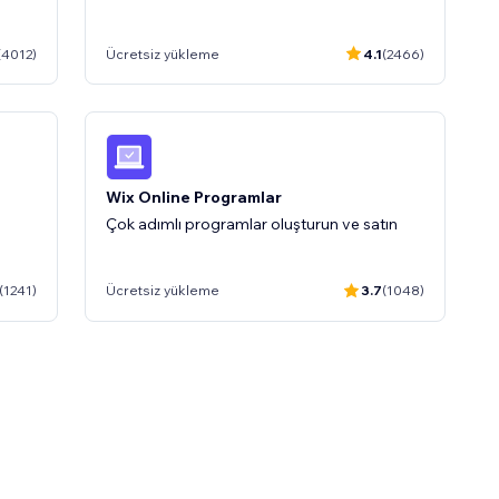
0
(620)
(4012)
Ücretsiz yükleme
4.1
(2466)
Wix Online Programlar
Çok adımlı programlar oluşturun ve satın
(1241)
Ücretsiz yükleme
3.7
(1048)
klere