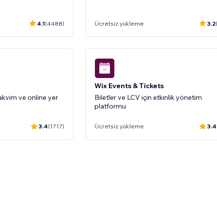
4.9
(669)
Ücretsiz yükleme
5.
4.1
(4488)
Ücretsiz yükleme
3.2
Wix Events & Tickets
kvim ve online yer
Biletler ve LCV için etkinlik yönetim
platformu
3.4
(1717)
Ücretsiz yükleme
3.4
Wix Üye Alanı
daraltılabilir SSS
Üyelerin hesapları yönetmesine ve içeri
erişmesine izin verin