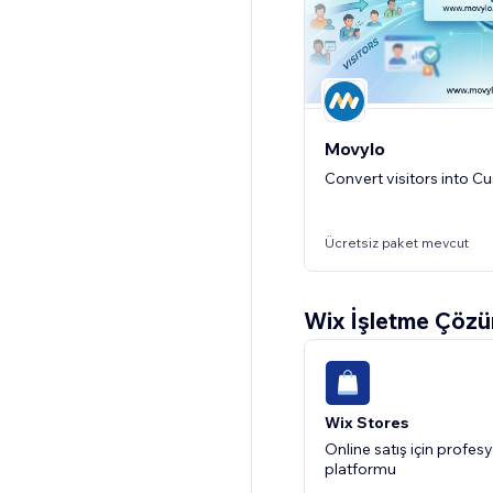
14 gün ücretsiz deneme
Movylo
Convert visitors into C
Ücretsiz paket mevcut
Wix İşletme Çözü
Wix T
Wix Stores
Online satış için profes
platformu