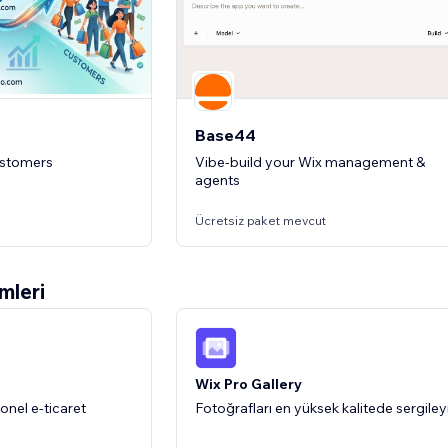
4.6
(2)
Premium Site Gerekli
Base44
ustomers
Vibe-build your Wix management &
agents
Ücretsiz paket mevcut
mleri
arafından Doğrulandı
Wix Pro Gallery
yonel e-ticaret
Fotoğrafları en yüksek kalitede sergiley