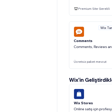
Premium Site Gerekli
Wix Ta
Comments
Comments, Reviews and
Ücretsiz paket mevcut
Wix'in Geliştirdikl
Wix Ta
Instagram Follow Us 
Link Instagram feed, g
Wix Stores
followers
Online satış için profes