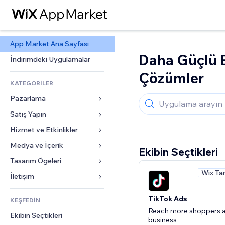
App Market Ana Sayfası
Daha Güçlü B
İndirimdeki Uygulamalar
Çözümler
KATEGORİLER
Pazarlama
Satış Yapın
Reklamlar
Mobil
Hizmet ve Etkinlikler
Mağazalar için uygulamalar
Site Analizleri
Gönderim ve Teslimat
Medya ve İçerik
Oteller
Ekibin Seçtikleri
Sosyal Ağ
Satış Düğmeleri
Etkinlikler
Tasarım Ögeleri
Galeri
SEO
Online Kurslar
Wix Ta
Restoranlar
Müzik
Haritalar ve Navigasyon
İletişim 
Etkileşim
Sipariş Üzerine Baskı
Emlak
Podcast
Gizlilik ve Güvenlik
Formlar
Site Listeleri
TikTok Ads
Muhasebe
KEŞFEDİN
Randevular
Fotoğrafçılık
Saat
Blog
Reach more shoppers 
E-posta
Kuponlar ve Müşteri Sadakati
Ekibin Seçtikleri
Video
Sayfa Şablonları
business
Anketler