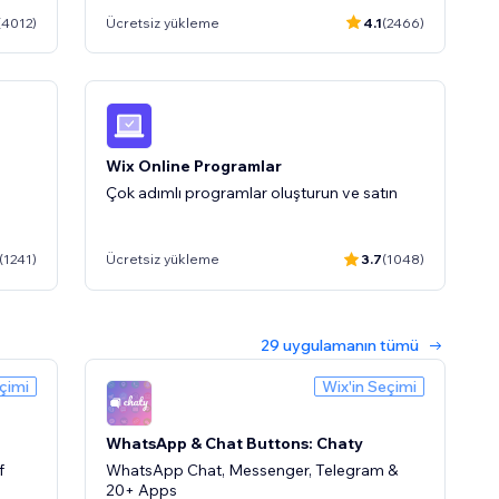
(4012)
Ücretsiz yükleme
4.1
(2466)
Wix Online Programlar
Çok adımlı programlar oluşturun ve satın
(1241)
Ücretsiz yükleme
3.7
(1048)
29 uygulamanın tümü
çimi
Wix'in Seçimi
urun
WhatsApp & Chat Buttons: Chaty
f
WhatsApp Chat, Messenger, Telegram &
20+ Apps
5
(475)