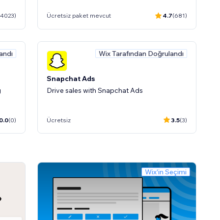
(4023)
Ücretsiz paket mevcut
4.7
(681)
andı
Wix Tarafından Doğrulandı
Snapchat Ads
g
Drive sales with Snapchat Ads
0.0
(0)
Ücretsiz
3.5
(3)
andı
Wix'in Seçimi
 one