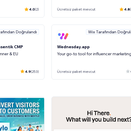
4.0
(2)
Ücretsiz paket mevcut
4.8
rafından Doğrulandı
Wix Tarafından Doğrul
nsentik CMP
Wednesday.app
nner & EU
Your go-to tool for influencer marketin
4.9
(253)
Ücretsiz paket mevcut
Wix'in Seçimi
Wix Tarafından Doğrul
Jobber
usiness from hackers
Quote, schedule, invoice & get paid-in
place