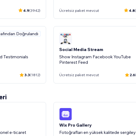
4.9
(3942)
Ücretsiz paket mevcut
4.8
rafından Doğrulandı
Social Media Stream
 Testimonials
Show Instagram Facebook YouTube
Pinterest Feed
3.3
(1812)
Ücretsiz paket mevcut
2.6
eri
Wix Tarafından Doğrul
- 30%
rafından Doğrulandı
& Counter
Whatsapp
row social media
Whats App sohbet düğmesini kolayca
Wix Pro Gallery
entegre edin
yonel e-ticaret
Fotoğrafları en yüksek kalitede sergiley