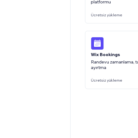
platformu
Ücretsiz paket mevcut
Ücretsiz yükleme
Wix Bookings
Randevu zamanlama, ta
ayırtma
Ücretsiz yükleme
Wix SSS
Site ziyaretçileriniz için 
bölümü oluşturun