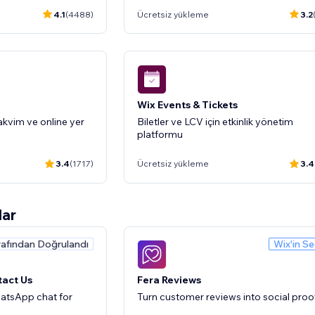
4.1
(4488)
Ücretsiz yükleme
3.2
tor
line to your site
Wix Events & Tickets
kvim ve online yer
Biletler ve LCV için etkinlik yönetim
platformu
3.4
(1717)
Ücretsiz yükleme
3.4
lar
rafından Doğrulandı
Wix'in Se
Wix Groups
tmesine ve içeriklere
Kazanç getiren online topluluklar oluşt
tact Us
Fera Reviews
ve yönetin
atsApp chat for
Turn customer reviews into social proo
3.4
(722)
Ücretsiz yükleme
3.