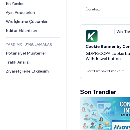
Dönüşüm
Depolama Çözümleri
En Yeniler
PDF
Görüntü Efektleri
Sohbet
Ücretsiz
Stoksuz Satış
Dosya Paylaşımı
Ayın Popülerleri
Düğmeler ve Menüler
Yorumlar
Fiyatlandırma ve Abonelik
Haberler
Afişler ve Rozetler
Wix İşletme Çözümleri
Telefon
Kitle Fonlaması
İçerik Hizmetleri
Hesap Makineleri
Topluluk
Editör Eklentileri
Wix Ta
Yiyecek ve İçecek
Metin Efektleri
Arama
Değerlendirmeler ve Müşteri 
Görüşleri
YARDIMCI UYGULAMALAR
Hava Durumu
Cookie Banner by Co
CRM
Potansiyel Müşteriler
Grafik ve Tablolar
GDPR/CCPA cookie ba
Withdrawal button
Trafik Analizi
Ziyaretçilerle Etkileşim
Ücretsiz paket mevcut
Son Trendler
Guardz Essentials
Start protecting your b
now