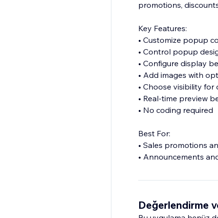
promotions, discount
Key Features:
• Customize popup cont
• Control popup desig
• Configure display be
• Add images with opti
• Choose visibility for
• Real-time preview b
• No coding required
Best For:
• Sales promotions a
• Announcements and 
• Lead generation and
Değerlendirme v
Bu uygulama henüz değ