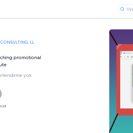
CONSULTING, LL
tching promotional
ute
rlendirme yok
vcut