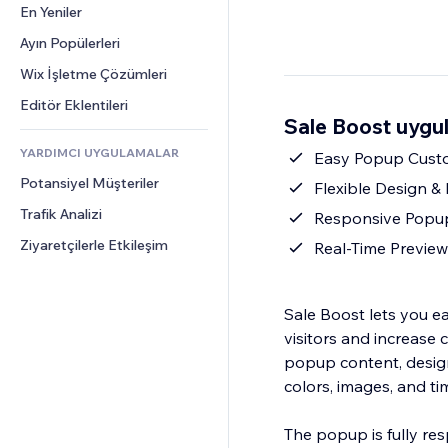
Dönüşüm
Depolama Çözümleri
En Yeniler
PDF
Görüntü Efektleri
Sohbet
Stoksuz Satış
Dosya Paylaşımı
Ayın Popülerleri
Düğmeler ve Menüler
Yorumlar
Fiyatlandırma ve Abonelik
Haberler
Afişler ve Rozetler
Wix İşletme Çözümleri
Telefon
Kitle Fonlaması
İçerik Hizmetleri
Hesap Makineleri
Topluluk
Editör Eklentileri
Yiyecek ve İçecek
Sale Boost uygu
Metin Efektleri
Arama
Değerlendirmeler ve Müşteri 
Görüşleri
YARDIMCI UYGULAMALAR
Hava Durumu
Easy Popup Custo
CRM
Potansiyel Müşteriler
Grafik ve Tablolar
Flexible Design &
Trafik Analizi
Responsive Popups
Ziyaretçilerle Etkileşim
Real-Time Preview
Sale Boost lets you e
visitors and increase 
popup content, design
colors, images, and t
The popup is fully res