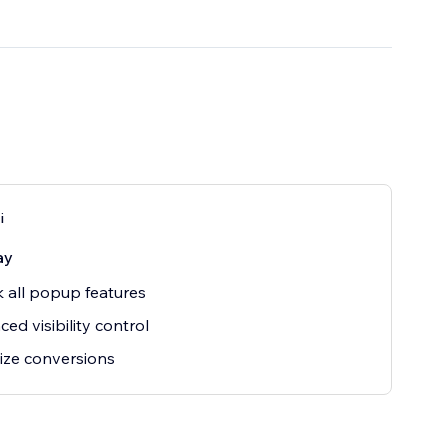
i
ay
 all popup features
ed visibility control
ize conversions