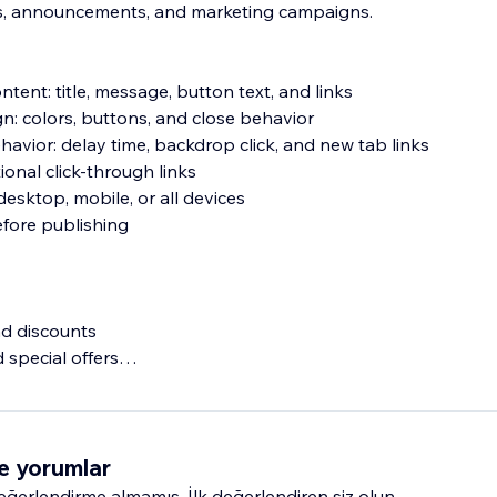
s, announcements, and marketing campaigns.
ent: title, message, button text, and links
n: colors, buttons, and close behavior
havior: delay time, backdrop click, and new tab links
onal click-through links
 desktop, mobile, or all devices
efore publishing
nd discounts
special offers
 call-to-action campaigns
e yorumlar
erlendirme almamış. İlk değerlendiren siz olun.