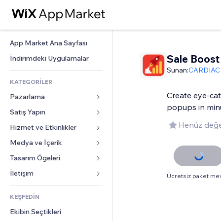
App Market Ana Sayfası
Sale Boost
İndirimdeki Uygulamalar
Sunan:
CARDIAC 
KATEGORİLER
Create eye-ca
Pazarlama
popups in min
Satış Yapın
Reklamlar
Henüz değe
Mobil
Hizmet ve Etkinlikler
Mağazalar için uygulamalar
Site Analizleri
Gönderim ve Teslimat
Medya ve İçerik
Oteller
Sosyal Ağ
Satış Düğmeleri
Etkinlikler
Tasarım Ögeleri
Galeri
SEO
Online Kurslar
Restoranlar
Müzik
Haritalar ve Navigasyon
İletişim 
Ücretsiz paket me
Etkileşim
Sipariş Üzerine Baskı
Emlak
Podcast
Gizlilik ve Güvenlik
Formlar
Site Listeleri
Muhasebe
KEŞFEDİN
Randevular
Fotoğrafçılık
Saat
Blog
E-posta
Kuponlar ve Müşteri Sadakati
Ekibin Seçtikleri
Video
Sayfa Şablonları
Anketler