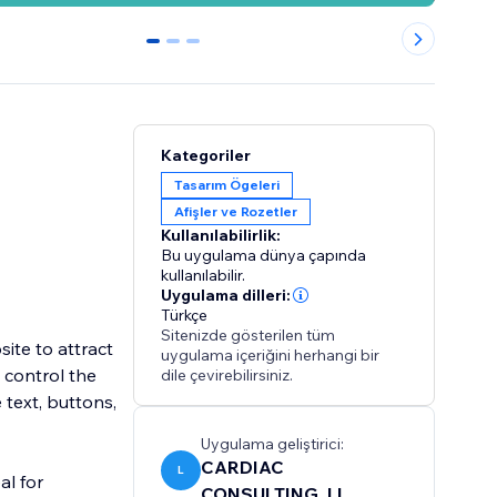
0
1
2
Kategoriler
Tasarım Ögeleri
Afişler ve Rozetler
Kullanılabilirlik:
Bu uygulama dünya çapında
kullanılabilir.
Uygulama dilleri:
Türkçe
Sitenizde gösterilen tüm
ite to attract
uygulama içeriğini herhangi bir
y control the
dile çevirebilirsiniz.
text, buttons,
Uygulama geliştirici:
CARDIAC
L
al for
CONSULTING, LL