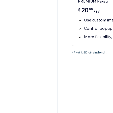
PREMIUM Paketi
20
00
$
/ay
Use custom im
Control popup 
More flexibility,
* Fiyat USD cinsindendir.