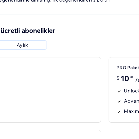
ücretli abonelikler
Aylık
PRO Paket
10
00
$
/
Unlock
Advanc
Maxim