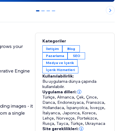
0
1
2
3
Kategoriler
 grows your
İletişim
Blog
Pazarlama
SEO
Medya ve İçerik
İçerik Hizmetleri
rative Engine
Kullanılabilirlik:
Bu uygulama dünya çapında
kullanılabilir.
Uygulama dilleri:
Türkçe
,
Almanca
,
Çek
,
Çince
,
Danca
,
Endonezyaca
,
Fransızca
,
ing images - it
Hollandaca
,
İspanyolca
,
İsveççe
,
rom a single
İtalyanca
,
Japonca
,
Korece
,
Lehçe
,
Norveççe
,
Portekizce
,
Rusça
,
Tayca
,
Türkçe
,
Ukraynaca
Site gereklilikleri: