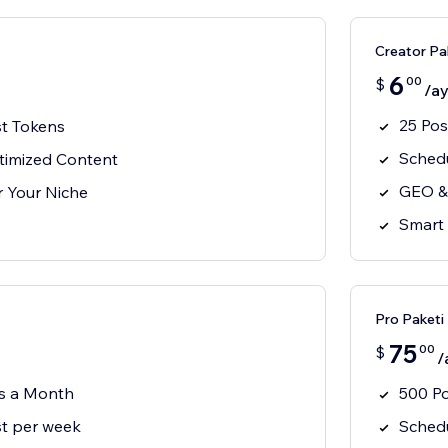
Creator Pa
6
00
$
/a
25 Po
t Tokens
Schedu
imized Content
GEO &
or Your Niche
Smart 
Pro Paketi
75
00
$
/
s a Month
500 P
t per week
Schedu