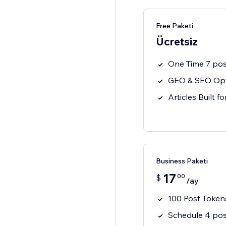
Free Paketi
Ücretsiz
One Time 7 pos
GEO & SEO Opt
Articles Built f
Business Paketi
17
00
$
/ay
100 Post Token
Schedule 4 pos