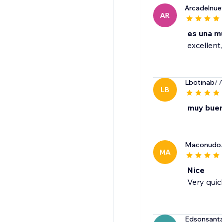
Arcadelnu
AR
es una m
excellent,
Lbotinab
/ 
LB
muy bue
Maconudo
MA
Nice
Very quic
Edsonsant