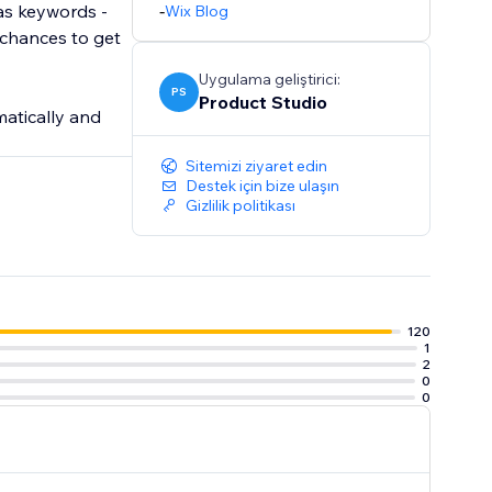
 as keywords -
-
Wix Blog
 chances to get
Uygulama geliştirici:
PS
Product Studio
atically and
Sitemizi ziyaret edin
Destek için bize ulaşın
Gizlilik politikası
120
1
2
0
0