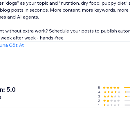
r “dogs” as your topic and “nutrition, dry food, puppy diet”
 blog posts in seconds. More content, more keywords, more
nes and AI agents.
nt without extra work? Schedule your posts to publish autom
 week after week - hands-free.
una Göz At
5
n: 5.0
4
e
3
2
1