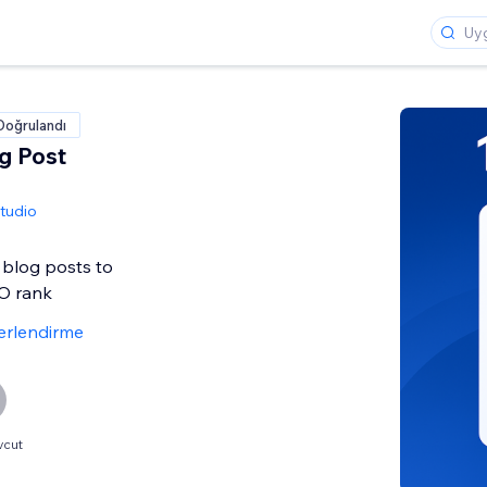
Doğrulandı
og Post
tudio
 blog posts to
O rank
erlendirme
vcut