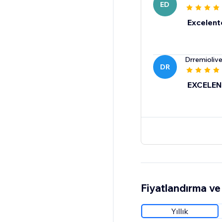
ED
Excelent
Drremiolive
DR
EXCELEN
Fiyatlandırma ve 
Yıllık