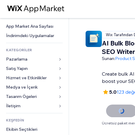
App Market Ana Sayfası
Wix Tarafından 
İndirimdeki Uygulamalar
AI Bulk Bl
KATEGORİLER
SEO Writer
Sunan:
Product S
Pazarlama
Satış Yapın
Reklamlar
Create bulk AI
Mobil
Hizmet ve Etkinlikler
Mağazalar için uygulamalar
boost your SE
Site Analizleri
Gönderim ve Teslimat
Medya ve İçerik
Oteller
5.0
123 değ
Sosyal Ağ
Satış Düğmeleri
Etkinlikler
Tasarım Ögeleri
Galeri
SEO
Online Kurslar
Restoranlar
Müzik
Haritalar ve Navigasyon
İletişim 
Etkileşim
Sipariş Üzerine Baskı
Emlak
Podcast
Gizlilik ve Güvenlik
Formlar
Site Listeleri
Muhasebe
KEŞFEDİN
Randevular
Fotoğrafçılık
Saat
Blog
Ücretsiz paket me
E-posta
Kuponlar ve Müşteri Sadakati
Ekibin Seçtikleri
Video
Sayfa Şablonları
Anketler