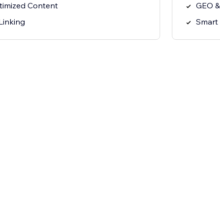
imized Content
GEO &
Linking
Smart 