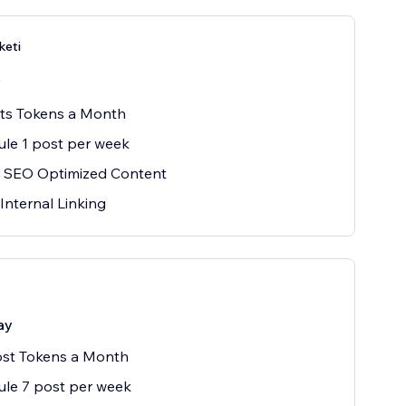
keti
y
sts Tokens a Month
le 1 post per week
 SEO Optimized Content
Internal Linking
ay
ost Tokens a Month
le 7 post per week