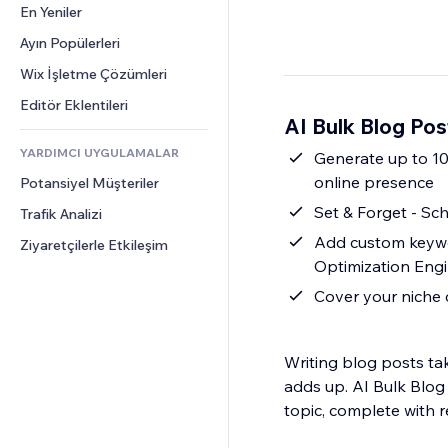
Dönüşüm
Depolama Çözümleri
En Yeniler
PDF
Görüntü Efektleri
Sohbet
Stoksuz Satış
Dosya Paylaşımı
Ayın Popülerleri
Düğmeler ve Menüler
Yorumlar
Fiyatlandırma ve Abonelik
Haberler
Afişler ve Rozetler
Wix İşletme Çözümleri
Telefon
Kitle Fonlaması
İçerik Hizmetleri
Hesap Makineleri
Topluluk
Editör Eklentileri
Yiyecek ve İçecek
AI Bulk Blog Pos
Metin Efektleri
Arama
Değerlendirmeler ve Müşteri 
Görüşleri
YARDIMCI UYGULAMALAR
Hava Durumu
Generate up to 10
CRM
online presence
Potansiyel Müşteriler
Grafik ve Tablolar
Set & Forget - Sc
Trafik Analizi
Add custom keywo
Ziyaretçilerle Etkileşim
Optimization Engi
Cover your niche 
Writing blog posts ta
adds up. AI Bulk Blog 
topic, complete with r