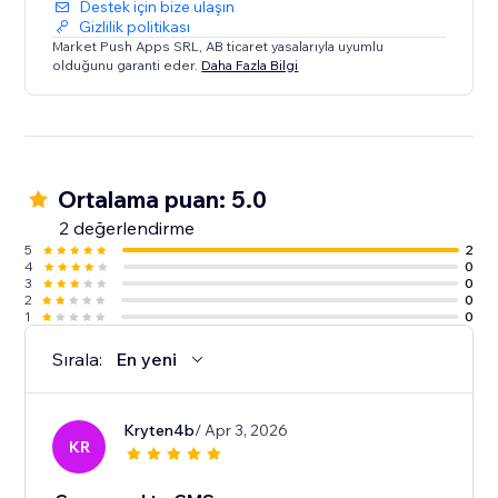
Destek için bize ulaşın
Gizlilik politikası
Market Push Apps SRL, AB ticaret yasalarıyla uyumlu
olduğunu garanti eder.
Daha Fazla Bilgi
Ortalama puan: 5.0
2 değerlendirme
5
2
4
0
3
0
2
0
1
0
Sırala:
En yeni
Kryten4b
/ Apr 3, 2026
KR