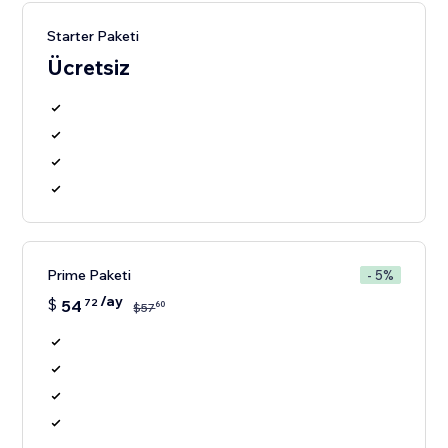
Starter Paketi
Ücretsiz
Prime Paketi
- 5%
/ay
$
54
72
60
$
57