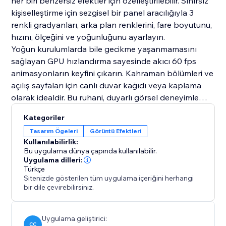
her biri benzersiz efektler için özelleştirilebilir. Sınırsız
kişiselleştirme için sezgisel bir panel aracılığıyla 3
renkli gradyanları, arka plan renklerini, fare boyutunu,
hızını, ölçeğini ve yoğunluğunu ayarlayın.
Yoğun kurulumlarda bile gecikme yaşanmamasını
sağlayan GPU hızlandırma sayesinde akıcı 60 fps
animasyonların keyfini çıkarın. Kahraman bölümleri ve
açılış sayfaları için canlı duvar kağıdı veya kaplama
olarak idealdir. Bu ruhani, duyarlı görsel deneyimle
ekranınızı yükseltin; hemen indirin ve imlecinizin sıvı
Kategoriler
büyüyü yönetmesine izin verin.
Tasarım Ögeleri
Görüntü Efektleri
Kullanılabilirlik:
Bu uygulama dünya çapında kullanılabilir.
Uygulama dilleri:
Türkçe
Sitenizde gösterilen tüm uygulama içeriğini herhangi
bir dile çevirebilirsiniz.
Uygulama geliştirici:
CC