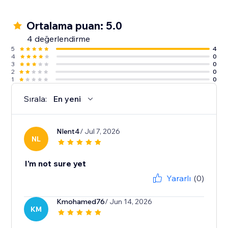
Ortalama puan: 5.0
4 değerlendirme
5
4
4
0
3
0
2
0
1
0
Sırala:
En yeni
Nlent4
/ Jul 7, 2026
NL
I'm not sure yet
Yararlı
(0)
Kmohamed76
/ Jun 14, 2026
KM