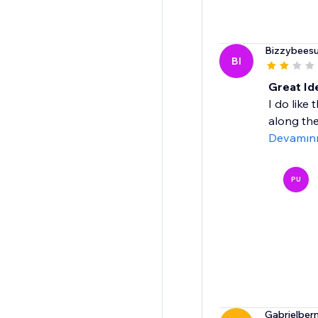
Bizzybeesu
BI
Great Id
I do like
along the
Devamın
PU
Gabrielber