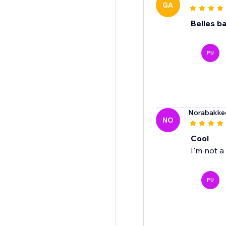
GA
Belles b
PU
Norabakke
NO
Cool
I'm not a
PU