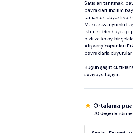
Satışları tanıtmak, ba
bayrakları, indirim ba
tamamen duyarlı ve hem
Markanıza uyumlu bayrak
İster indirim bayrağı,
hızlı ve kolay bir şek
Alışveriş Yapanları Etk
bayraklarla duyurular
Bugün şaşırtıcı, tıkla
seviyeye taşıyın.
Ortalama pua
20 değerlendirme
Sırala:
En yeni