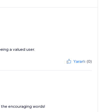
eing a valued user.
Yararlı
(0)
r the encouraging words!