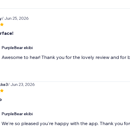
y
/ Jun 25, 2026
rface!
PurpleBear ekibi
Awesome to hear! Thank you for the lovely review and for b
kke3
/ Jun 23, 2026
p
PurpleBear ekibi
We're so pleased you're happy with the app. Thank you fo