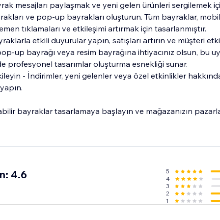
yrak mesajları paylaşmak ve yeni gelen ürünleri sergilemek iç
yrakları ve pop-up bayrakları oluşturun. Tüm bayraklar, mobi
en tıklamaları ve etkileşimi artırmak için tasarlanmıştır.
larla etkili duyurular yapın, satışları artırın ve müşteri etkil
 pop-up bayrağı veya resim bayrağına ihtiyacınız olsun, bu u
ilde profesyonel tasarımlar oluşturma esnekliği sunar.
ileyin - İndirimler, yeni gelenler veya özel etkinlikler hakkı
 yapın.
nabilir bayraklar tasarlamaya başlayın ve mağazanızın pazarl
5
n: 4.6
4
3
2
1