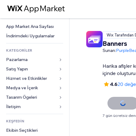
App Market Ana Sayfası
Wix Tarafından 
İndirimdeki Uygulamalar
Banners
Sunan:
PurpleBe
KATEGORİLER
Pazarlama
Harika afişler 
Satış Yapın
Reklamlar
içinde oluştur
Mobil
Hizmet ve Etkinlikler
Mağazalar için uygulamalar
4.6
20 değe
Site Analizleri
Gönderim ve Teslimat
Medya ve İçerik
Oteller
Sosyal Ağ
Satış Düğmeleri
Etkinlikler
Tasarım Ögeleri
Galeri
SEO
Online Kurslar
Restoranlar
Müzik
Haritalar ve Navigasyon
İletişim 
Etkileşim
Sipariş Üzerine Baskı
Emlak
Podcast
Gizlilik ve Güvenlik
Formlar
7 gün ücretsiz de
Site Listeleri
Muhasebe
KEŞFEDİN
Randevular
Fotoğrafçılık
Saat
Blog
E-posta
Kuponlar ve Müşteri Sadakati
Ekibin Seçtikleri
Video
Sayfa Şablonları
Anketler