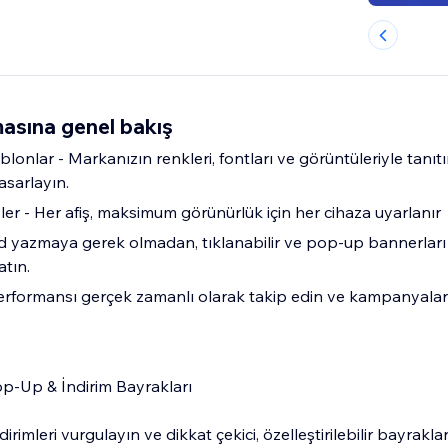
asına genel bakış
şablonlar - Markanızın renkleri, fontları ve görüntüleriyle tanı
asarlayın.
er - Her afiş, maksimum görünürlük için her cihaza uyarlanır
od yazmaya gerek olmadan, tıklanabilir ve pop-up bannerları
atın.
 Performansı gerçek zamanlı olarak takip edin ve kampanyalar
op-Up & İndirim Bayrakları
irimleri vurgulayın ve dikkat çekici, özelleştirilebilir bayraklarl