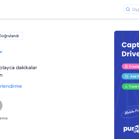
Doğrulandı
ar
kolayca dakikalar
un
rlendirme
neme