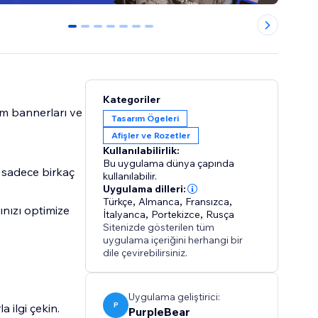
0
1
2
3
4
5
6
Kategoriler
tım bannerları ve
Tasarım Ögeleri
Afişler ve Rozetler
Kullanılabilirlik:
Bu uygulama dünya çapında
 sadece birkaç
kullanılabilir.
Uygulama dilleri:
Türkçe
,
Almanca
,
Fransızca
,
ınızı optimize
İtalyanca
,
Portekizce
,
Rusça
Sitenizde gösterilen tüm
uygulama içeriğini herhangi bir
dile çevirebilirsiniz.
Uygulama geliştirici:
P
a ilgi çekin.
PurpleBear