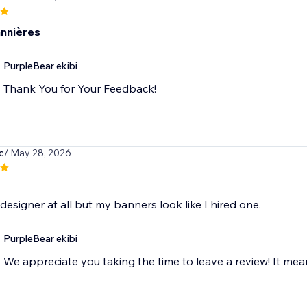
annières
PurpleBear ekibi
Thank You for Your Feedback!
c
/ May 28, 2026
 designer at all but my banners look like I hired one.
PurpleBear ekibi
We appreciate you taking the time to leave a review! It mean