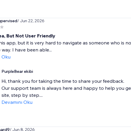
pervised
/ Jun 22, 2026
ea, But Not User Friendly
 this app, but it is very hard to navigate as someone who is 
 way. I have been able...
ı Oku
PurpleBear ekibi
Hi, thank you for taking the time to share your feedback.
Our support team is always here and happy to help you ge
site, step by step....
Devamını Oku
nard9
/ Jun 8, 2026