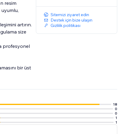
in resim
l uyumlu,
Sitemizi ziyaret edin
Destek için bize ulaşın
eşimini artırın.
Gizlilik politikası
ygulama size
nda profesyonel
amasını bir üst
18
0
0
1
1