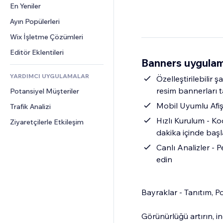
Dönüşüm
Depolama Çözümleri
En Yeniler
PDF
Görüntü Efektleri
Sohbet
Stoksuz Satış
Dosya Paylaşımı
Ayın Popülerleri
Düğmeler ve Menüler
Yorumlar
Fiyatlandırma ve Abonelik
Haberler
Afişler ve Rozetler
Wix İşletme Çözümleri
Telefon
Kitle Fonlaması
İçerik Hizmetleri
Hesap Makineleri
Topluluk
Editör Eklentileri
Yiyecek ve İçecek
Banners uygulam
Metin Efektleri
Arama
Değerlendirmeler ve Müşteri 
Görüşleri
YARDIMCI UYGULAMALAR
Hava Durumu
Özelleştirilebilir 
CRM
resim bannerları t
Potansiyel Müşteriler
Grafik ve Tablolar
Mobil Uyumlu Afişl
Trafik Analizi
Hızlı Kurulum - K
Ziyaretçilerle Etkileşim
dakika içinde başl
Canlı Analizler -
edin
Bayraklar - Tanıtım, P
Görünürlüğü artırın, ind