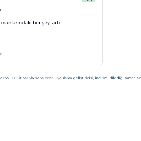
0
manlarındaki her şey, artı:
r
3:59 UTC itibarıyla sona erer. Uygulama geliştiricisi, indirimi dilediği zaman son