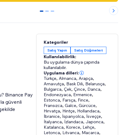
0
1
2
Kategoriler
Satış Yapın
Satış Düğmeleri
Kullanılabilirlik:
Bu uygulama dünya çapında
kullanılabilir.
Uygulama dilleri:
Türkçe
,
Almanca
,
Arapça
,
Arnavutça
,
Bask Dili
,
Belarusça
,
Bulgarca
,
Çek
,
Çince
,
Danca
,
u? Binance Pay
Endonezyaca
,
Ermenice
,
Estonca
,
Farsça
,
Fince
,
yla güvenli
Fransızca
,
Galce
,
Gürcüce
,
şekilde
Hırvatça
,
Hintçe
,
Hollandaca
,
İbranice
,
İspanyolca
,
İsveççe
,
İtalyanca
,
İzlandaca
,
Japonca
,
Katalanca
,
Korece
,
Lehçe
,
Letonca
,
Litvanca
,
Macarca
,