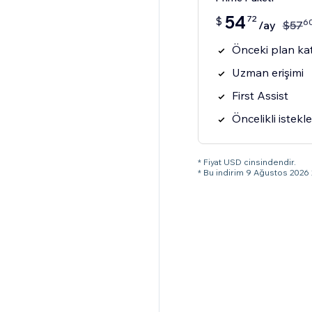
54
72
$
6
/ay
$
57
Önceki plan kat
Uzman erişimi
First Assist
Öncelikli istekle
* Fiyat USD cinsindendir.
* Bu indirim 9 Ağustos 2026 2