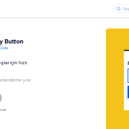
y Button
 Code
ar için hızlı
rlendirme yok
vcut