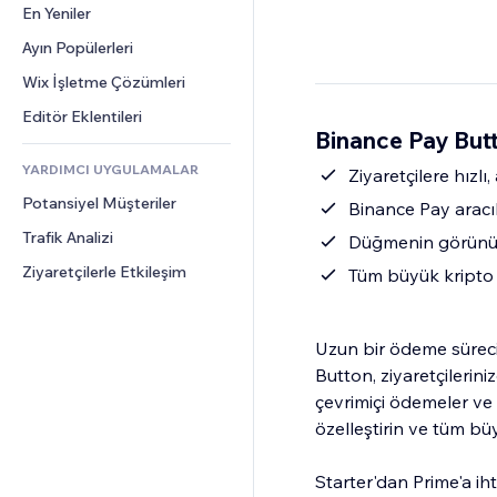
Dönüşüm
Depolama Çözümleri
En Yeniler
PDF
Görüntü Efektleri
Sohbet
Stoksuz Satış
Dosya Paylaşımı
Ayın Popülerleri
Düğmeler ve Menüler
Yorumlar
Fiyatlandırma ve Abonelik
Haberler
Afişler ve Rozetler
Wix İşletme Çözümleri
Telefon
Kitle Fonlaması
İçerik Hizmetleri
Hesap Makineleri
Topluluk
Editör Eklentileri
Yiyecek ve İçecek
Binance Pay But
Metin Efektleri
Arama
Değerlendirmeler ve Müşteri 
Görüşleri
YARDIMCI UYGULAMALAR
Hava Durumu
Ziyaretçilere hızl
CRM
Potansiyel Müşteriler
Grafik ve Tablolar
Binance Pay aracıl
Trafik Analizi
Düğmenin görünümü
Ziyaretçilerle Etkileşim
Tüm büyük kripto 
Uzun bir ödeme sürec
Button, ziyaretçilerini
çevrimiçi ödemeler ve
özelleştirin ve tüm bü
Starter'dan Prime'a iht