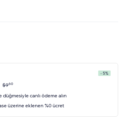
- 5%
60
$
9
 düğmesiyle canlı ödeme alın
se üzerine eklenen %0 ücret