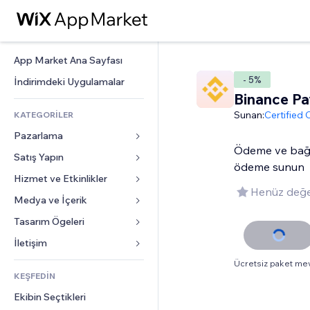
App Market Ana Sayfası
- 5%
İndirimdeki Uygulamalar
Binance Pa
Sunan:
Certified
KATEGORİLER
Pazarlama
Ödeme ve bağışl
Satış Yapın
Reklamlar
ödeme sunun
Mobil
Hizmet ve Etkinlikler
Mağazalar için uygulamalar
Henüz değe
Site Analizleri
Gönderim ve Teslimat
Medya ve İçerik
Oteller
Sosyal Ağ
Satış Düğmeleri
Etkinlikler
Tasarım Ögeleri
Galeri
SEO
Online Kurslar
Restoranlar
Müzik
Haritalar ve Navigasyon
İletişim 
Etkileşim
Sipariş Üzerine Baskı
Emlak
Podcast
Gizlilik ve Güvenlik
Formlar
Ücretsiz paket me
Site Listeleri
Muhasebe
KEŞFEDİN
Randevular
Fotoğrafçılık
Saat
Blog
E-posta
Kuponlar ve Müşteri Sadakati
Ekibin Seçtikleri
Video
Sayfa Şablonları
Anketler