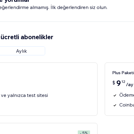
erlendirme almamış. İlk değerlendiren siz olun.
ücretli abonelikler
Aylık
Plus Paketi
9
12
$
/ay
Ödeme
ve yalnızca test sitesi
Coinba
- 5%