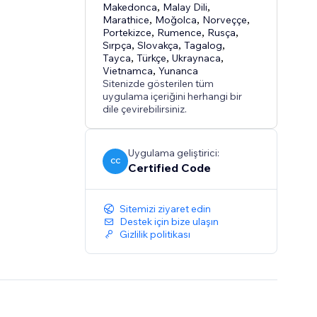
Makedonca
,
Malay Dili
,
Marathice
,
Moğolca
,
Norveççe
,
Portekizce
,
Rumence
,
Rusça
,
Sırpça
,
Slovakça
,
Tagalog
,
Tayca
,
Türkçe
,
Ukraynaca
,
Vietnamca
,
Yunanca
Sitenizde gösterilen tüm
uygulama içeriğini herhangi bir
dile çevirebilirsiniz.
Uygulama geliştirici:
CC
Certified Code
Sitemizi ziyaret edin
Destek için bize ulaşın
Gizlilik politikası