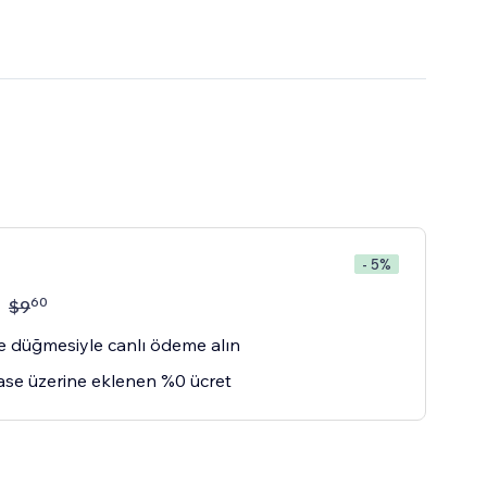
- 5%
60
$
9
 düğmesiyle canlı ödeme alın
se üzerine eklenen %0 ücret