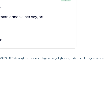
0
manlarındaki her şey, artı:
r
3:59 UTC itibarıyla sona erer. Uygulama geliştiricisi, indirimi dilediği zaman son