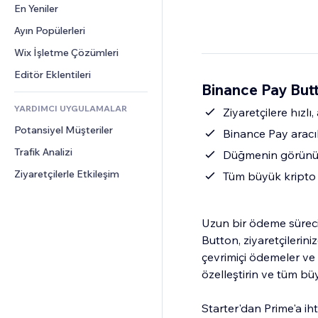
Dönüşüm
Depolama Çözümleri
En Yeniler
PDF
Görüntü Efektleri
Sohbet
Stoksuz Satış
Dosya Paylaşımı
Ayın Popülerleri
Düğmeler ve Menüler
Yorumlar
Fiyatlandırma ve Abonelik
Haberler
Afişler ve Rozetler
Wix İşletme Çözümleri
Telefon
Kitle Fonlaması
İçerik Hizmetleri
Hesap Makineleri
Topluluk
Editör Eklentileri
Yiyecek ve İçecek
Binance Pay But
Metin Efektleri
Arama
Değerlendirmeler ve Müşteri 
Görüşleri
YARDIMCI UYGULAMALAR
Hava Durumu
Ziyaretçilere hızl
CRM
Potansiyel Müşteriler
Grafik ve Tablolar
Binance Pay aracıl
Trafik Analizi
Düğmenin görünümü
Ziyaretçilerle Etkileşim
Tüm büyük kripto 
Uzun bir ödeme sürec
Button, ziyaretçilerini
çevrimiçi ödemeler ve
özelleştirin ve tüm bü
Starter'dan Prime'a iht