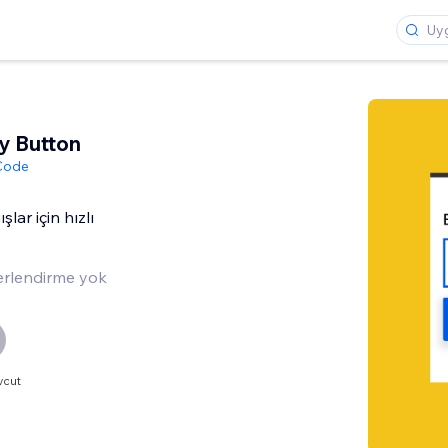
y Button
 Code
ar için hızlı
rlendirme yok
vcut