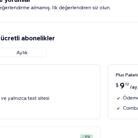
erlendirme almamış. İlk değerlendiren siz olun.
ücretli abonelikler
Aylık
Plus Paketi
9
12
$
/ay
Ödeme
ve yalnızca test sitesi
Coinba
- 5%