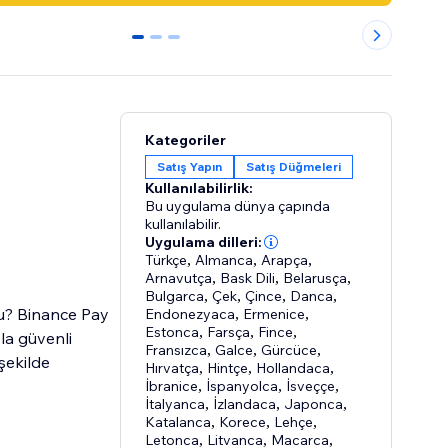
0
1
2
Kategoriler
Satış Yapın
Satış Düğmeleri
Kullanılabilirlik:
Bu uygulama dünya çapında
kullanılabilir.
Uygulama dilleri:
Türkçe
,
Almanca
,
Arapça
,
Arnavutça
,
Bask Dili
,
Belarusça
,
Bulgarca
,
Çek
,
Çince
,
Danca
,
u? Binance Pay
Endonezyaca
,
Ermenice
,
Estonca
,
Farsça
,
Fince
,
yla güvenli
Fransızca
,
Galce
,
Gürcüce
,
şekilde
Hırvatça
,
Hintçe
,
Hollandaca
,
İbranice
,
İspanyolca
,
İsveççe
,
İtalyanca
,
İzlandaca
,
Japonca
,
Katalanca
,
Korece
,
Lehçe
,
Letonca
,
Litvanca
,
Macarca
,