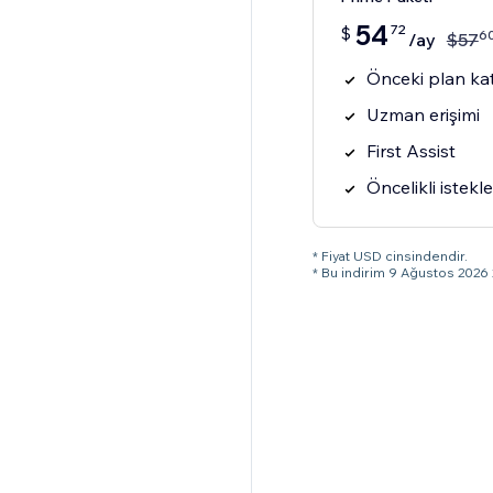
54
72
$
6
/ay
$
57
Önceki plan kat
Uzman erişimi
First Assist
Öncelikli istekle
* Fiyat USD cinsindendir.
* Bu indirim 9 Ağustos 2026 2