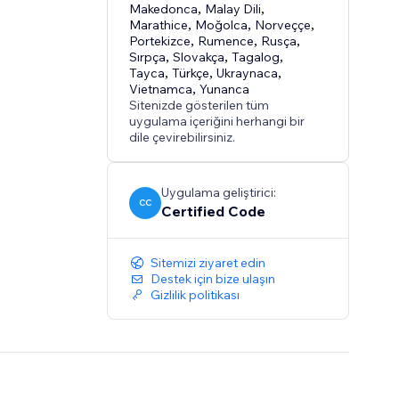
Makedonca
,
Malay Dili
,
Marathice
,
Moğolca
,
Norveççe
,
Portekizce
,
Rumence
,
Rusça
,
Sırpça
,
Slovakça
,
Tagalog
,
Tayca
,
Türkçe
,
Ukraynaca
,
Vietnamca
,
Yunanca
Sitenizde gösterilen tüm
uygulama içeriğini herhangi bir
dile çevirebilirsiniz.
Uygulama geliştirici:
CC
Certified Code
Sitemizi ziyaret edin
Destek için bize ulaşın
Gizlilik politikası