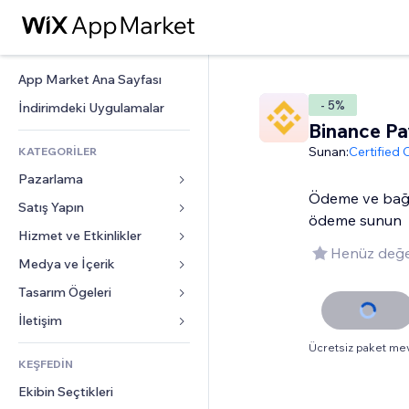
App Market Ana Sayfası
- 5%
İndirimdeki Uygulamalar
Binance Pa
Sunan:
Certified
KATEGORİLER
Pazarlama
Ödeme ve bağışl
Satış Yapın
Reklamlar
ödeme sunun
Mobil
Hizmet ve Etkinlikler
Mağazalar için uygulamalar
Henüz değe
Site Analizleri
Gönderim ve Teslimat
Medya ve İçerik
Oteller
Sosyal Ağ
Satış Düğmeleri
Etkinlikler
Tasarım Ögeleri
Galeri
SEO
Online Kurslar
Restoranlar
Müzik
Haritalar ve Navigasyon
İletişim 
Etkileşim
Sipariş Üzerine Baskı
Emlak
Podcast
Gizlilik ve Güvenlik
Formlar
Ücretsiz paket me
Site Listeleri
Muhasebe
KEŞFEDİN
Randevular
Fotoğrafçılık
Saat
Blog
E-posta
Kuponlar ve Müşteri Sadakati
Ekibin Seçtikleri
Video
Sayfa Şablonları
Anketler