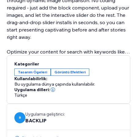
through dynamic image comparison. No coding
required - just add the block component, upload your
images, and let the interactive slider do the rest. The
drag‑and‑drop slider installs in seconds, so you can
start presenting captivating before and after stories
right away.
Optimize your content for search with keywords like
before and after slider, image comparison, interactive
Kategoriler
slider, block component, and drag‑and‑drop slider.
Tasarım Ögeleri
Görüntü Efektleri
Elevate your user experience, increase time on page,
Kullanılabilirlik:
and drive more leads with this SEO‑friendly solution
Bu uygulama dünya çapında kullanılabilir.
for visual storytelling.
Uygulama dilleri:
Türkçe
Uygulama geliştirici:
B
BACKLIP