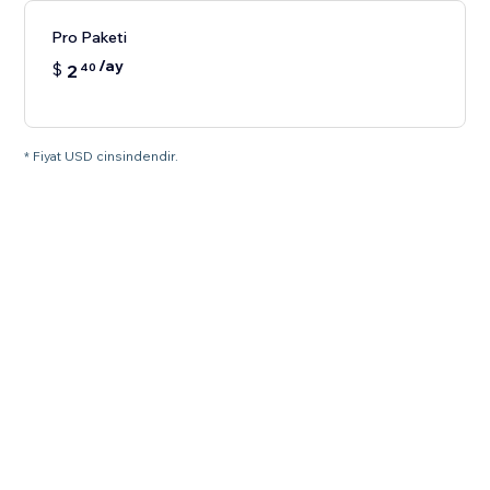
Pro Paketi
/ay
$
2
40
* Fiyat USD cinsindendir.