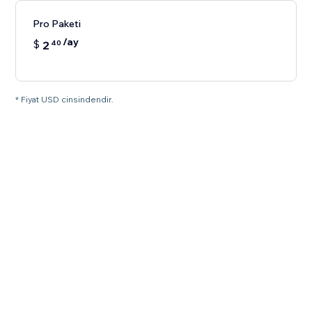
Pro Paketi
/ay
$
2
40
* Fiyat USD cinsindendir.