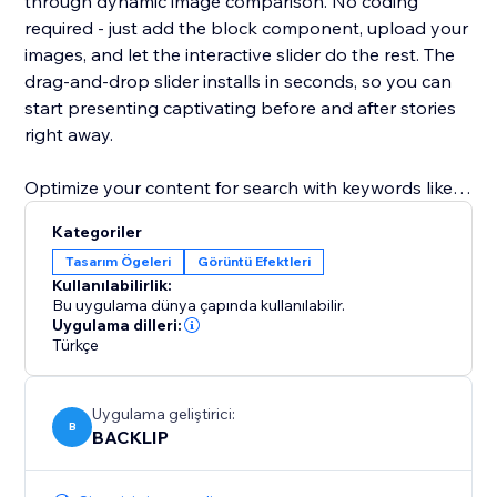
through dynamic image comparison. No coding
required - just add the block component, upload your
images, and let the interactive slider do the rest. The
drag‑and‑drop slider installs in seconds, so you can
start presenting captivating before and after stories
right away.
Optimize your content for search with keywords like
before and after slider, image comparison, interactive
Kategoriler
slider, block component, and drag‑and‑drop slider.
Tasarım Ögeleri
Görüntü Efektleri
Elevate your user experience, increase time on page,
Kullanılabilirlik:
and drive more leads with this SEO‑friendly solution
Bu uygulama dünya çapında kullanılabilir.
for visual storytelling.
Uygulama dilleri:
Türkçe
Uygulama geliştirici:
B
BACKLIP