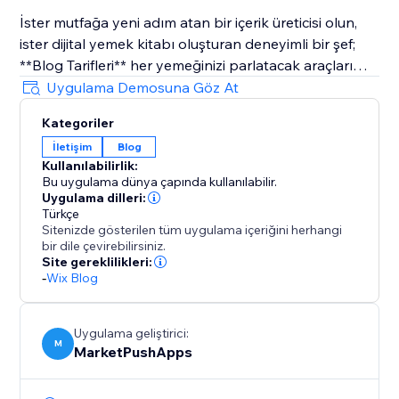
İster mutfağa yeni adım atan bir içerik üreticisi olun,
ister dijital yemek kitabı oluşturan deneyimli bir şef;
**Blog Tarifleri** her yemeğinizi parlatacak araçları
sunar. Hikayelerinizi yemekler üzerinden anlatmaya
Uygulama Demosuna Göz At
başlayın ve tadı kadar görünümüyle de büyüleyen
Kategoriler
tariflerle blogunuzu geliştirin!
İletişim
Blog
Kullanılabilirlik:
Bu uygulama dünya çapında kullanılabilir.
Uygulama dilleri:
Türkçe
Sitenizde gösterilen tüm uygulama içeriğini herhangi
bir dile çevirebilirsiniz.
Site gereklilikleri:
-
Wix Blog
Uygulama geliştirici:
M
MarketPushApps