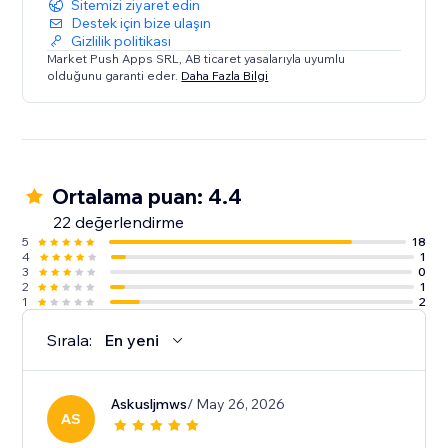
Sitemizi ziyaret edin
Destek için bize ulaşın
Gizlilik politikası
Market Push Apps SRL, AB ticaret yasalarıyla uyumlu
olduğunu garanti eder.
Daha Fazla Bilgi
Ortalama puan: 4.4
22 değerlendirme
5
18
4
1
3
0
2
1
1
2
Sırala:
En yeni
Askusljmws
/ May 26, 2026
AS