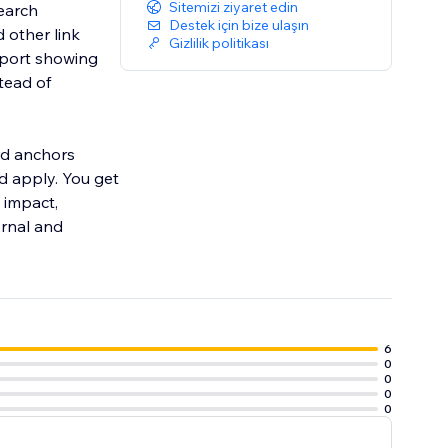
Sitemizi ziyaret edin
earch
Destek için bize ulaşın
 other link
Gizlilik politikası
report showing
tead of
ord anchors
nd apply. You get
 impact,
ernal and
6
0
0
0
0