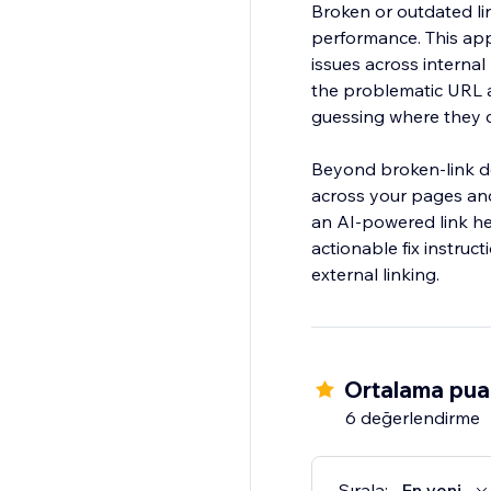
Broken or outdated li
performance. This app 
issues across interna
the problematic URL an
guessing where they 
Beyond broken-link det
across your pages and 
an AI-powered link hea
actionable fix instru
external linking.
Ortalama pua
6 değerlendirme
Sırala:
En yeni