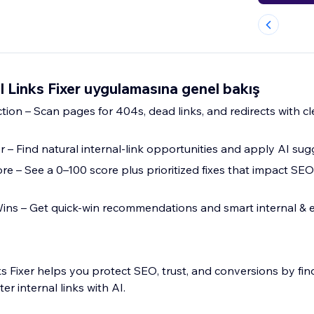
l Links Fixer uygulamasına genel bakış
ion – Scan pages for 404s, dead links, and redirects with cl
er – Find natural internal-link opportunities and apply AI su
re – See a 0–100 score plus prioritized fixes that impact SEO,
ns – Get quick-win recommendations and smart internal & ex
ks Fixer helps you protect SEO, trust, and conversions by fi
er internal links with AI.