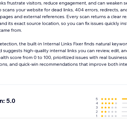
nks frustrate visitors, reduce engagement, and can weaken s
scans your website for dead links, 404 errors, redirects, and
l pages and external references. Every scan returns a clear 
d its exact source location, so you can fix issues quickly ins
came from.
ection, the built-in Internal Links Fixer finds natural keyw
suggests high-quality internal links you can review, edit, a
lth score from 0 to 100, prioritized issues with real business
ctions, and quick-win recommendations that improve both int
5
n: 5.0
4
3
2
1