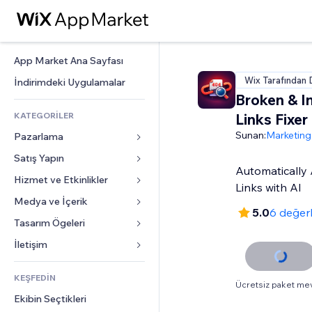
App Market Ana Sayfası
Wix Tarafından 
İndirimdeki Uygulamalar
Broken & In
KATEGORİLER
Links Fixer
Sunan:
Marketing
Pazarlama
Satış Yapın
Reklamlar
Automatically 
Mobil
Hizmet ve Etkinlikler
Mağazalar için uygulamalar
Links with AI
Site Analizleri
Gönderim ve Teslimat
Medya ve İçerik
Oteller
5.0
6 değer
Sosyal Ağ
Satış Düğmeleri
Etkinlikler
Tasarım Ögeleri
Galeri
SEO
Online Kurslar
Restoranlar
Müzik
Haritalar ve Navigasyon
İletişim 
Etkileşim
Sipariş Üzerine Baskı
Emlak
Podcast
Gizlilik ve Güvenlik
Formlar
Site Listeleri
Muhasebe
KEŞFEDİN
Randevular
Fotoğrafçılık
Saat
Blog
Ücretsiz paket me
E-posta
Kuponlar ve Müşteri Sadakati
Ekibin Seçtikleri
Video
Sayfa Şablonları
Anketler