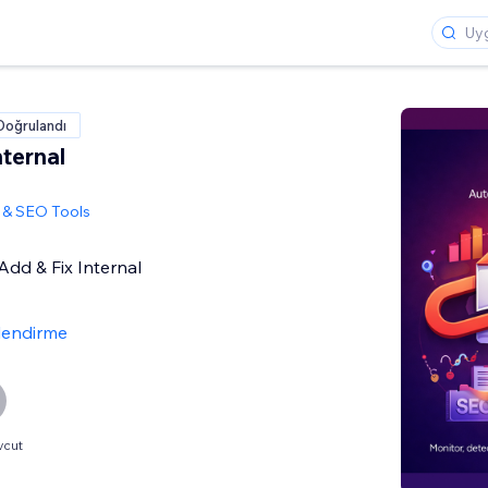
Doğrulandı
ternal
 & SEO Tools
Add & Fix Internal
lendirme
vcut