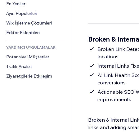
Dönüşüm
Depolama Çözümleri
En Yeniler
PDF
Görüntü Efektleri
Sohbet
Stoksuz Satış
Dosya Paylaşımı
Ayın Popülerleri
Düğmeler ve Menüler
Yorumlar
Fiyatlandırma ve Abonelik
Haberler
Afişler ve Rozetler
Wix İşletme Çözümleri
Telefon
Kitle Fonlaması
İçerik Hizmetleri
Hesap Makineleri
Topluluk
Editör Eklentileri
Yiyecek ve İçecek
Broken & Interna
Metin Efektleri
Arama
Değerlendirmeler ve Müşteri 
Görüşleri
YARDIMCI UYGULAMALAR
Hava Durumu
Broken Link Detect
CRM
locations
Potansiyel Müşteriler
Grafik ve Tablolar
Internal Links Fix
Trafik Analizi
AI Link Health Sco
Ziyaretçilerle Etkileşim
conversions
Actionable SEO Wi
improvements
Broken & Internal Lin
links and adding smart