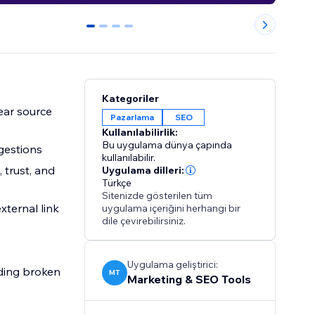
0
1
2
3
Kategoriler
ear source
Pazarlama
SEO
Kullanılabilirlik:
Bu uygulama dünya çapında
ggestions
kullanılabilir.
 trust, and
Uygulama dilleri:
Türkçe
Sitenizde gösterilen tüm
ternal link
uygulama içeriğini herhangi bir
dile çevirebilirsiniz.
Uygulama geliştirici:
nding broken
MT
Marketing & SEO Tools