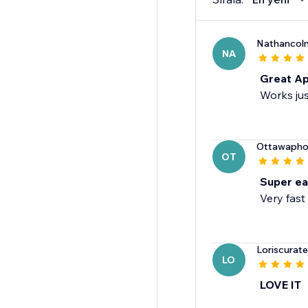
Nathancol
NA
Great A
Works just
Ottawapho
OT
Super e
Very fast
Loriscura
LO
LOVE IT