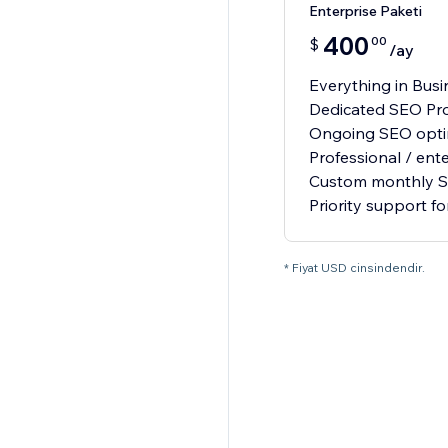
Enterprise Paketi
400
00
$
/ay
Everything in Busi
Dedicated SEO Pr
Ongoing SEO optim
Professional / ente
Custom monthly SE
Priority support for
* Fiyat USD cinsindendir.