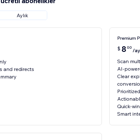
ücretli abonelikler
Aylık
Premium P
8
00
$
/a
Scan mult
nly
AI-powere
s and redirects
Clear expl
summary
conversi
Prioritize
Actionable
Quick-wi
Smart int