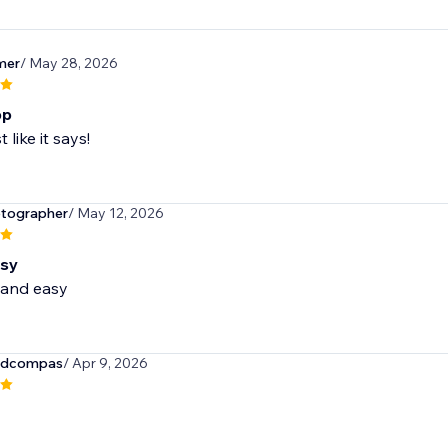
mer
/ May 28, 2026
pp
 like it says!
tographer
/ May 12, 2026
asy
 and easy
tedcompas
/ Apr 9, 2026