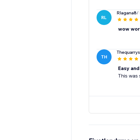
Rlagana8
/
RL
wow work
Thequarry
TH
Easy and
This was 