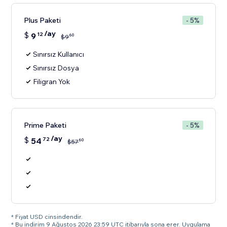
Plus Paketi
- 5%
/ay
$
9
12
60
$
9
Sınırsız Kullanıcı
Sınırsız Dosya
Filigran Yok
Prime Paketi
- 5%
/ay
$
54
72
60
$
57
* Fiyat USD cinsindendir.
* Bu indirim 9 Ağustos 2026 23:59 UTC itibarıyla sona erer. Uygulama