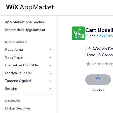
App Market Ana Sayfası
Cart Upsell
İndirimdeki Uygulamalar
Sunan:
MakkPres
KATEGORİLER
Lift AOV via B
Pazarlama
Upsell & Cross
Satış Yapın
Reklamlar
Henüz değe
Mobil
Hizmet ve Etkinlikler
Mağazalar için uygulamalar
Site Analizleri
Gönderim ve Teslimat
Medya ve İçerik
Oteller
Sosyal Ağ
Satış Düğmeleri
Etkinlikler
Tasarım Ögeleri
Galeri
SEO
Online Kurslar
Restoranlar
Müzik
Haritalar ve Navigasyon
İletişim 
Ücretsiz
Etkileşim
Sipariş Üzerine Baskı
Emlak
Podcast
Gizlilik ve Güvenlik
Formlar
Site Listeleri
Muhasebe
KEŞFEDİN
Randevular
Fotoğrafçılık
Saat
Blog
E-posta
Kuponlar ve Müşteri Sadakati
Ekibin Seçtikleri
Video
Sayfa Şablonları
Anketler