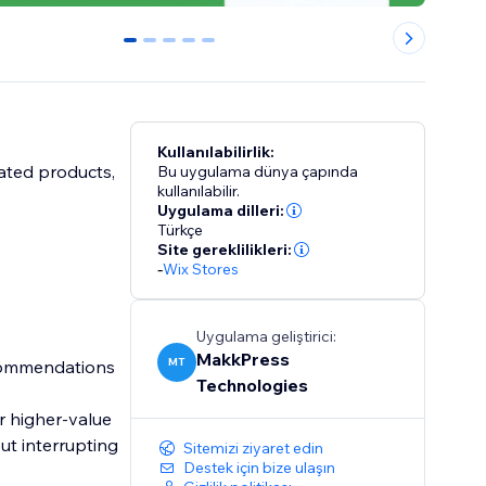
0
1
2
3
4
Kullanılabilirlik:
ated products,
Bu uygulama dünya çapında
kullanılabilir.
Uygulama dilleri:
Türkçe
Site gereklilikleri:
-
Wix Stores
Uygulama geliştirici:
MakkPress
MT
ecommendations
Technologies
r higher-value
ut interrupting
Sitemizi ziyaret edin
Destek için bize ulaşın