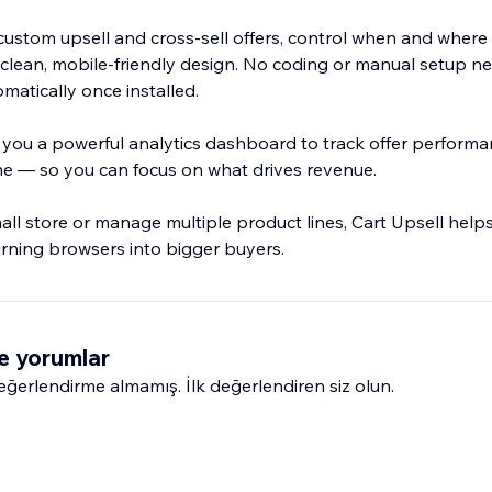
 custom upsell and cross-sell offers, control when and where
 clean, mobile-friendly design. No coding or manual setup 
matically once installed.
 you a powerful analytics dashboard to track offer performan
ime — so you can focus on what drives revenue.
ll store or manage multiple product lines, Cart Upsell hel
urning browsers into bigger buyers.
e yorumlar
erlendirme almamış. İlk değerlendiren siz olun.