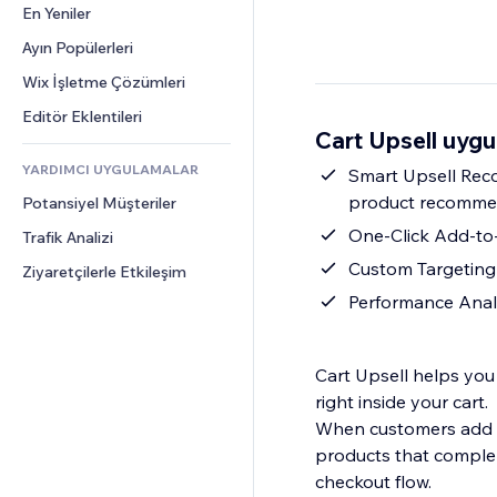
Dönüşüm
Depolama Çözümleri
En Yeniler
PDF
Görüntü Efektleri
Sohbet
Stoksuz Satış
Dosya Paylaşımı
Ayın Popülerleri
Düğmeler ve Menüler
Yorumlar
Fiyatlandırma ve Abonelik
Haberler
Afişler ve Rozetler
Wix İşletme Çözümleri
Telefon
Kitle Fonlaması
İçerik Hizmetleri
Hesap Makineleri
Topluluk
Editör Eklentileri
Yiyecek ve İçecek
Cart Upsell uygu
Metin Efektleri
Arama
Değerlendirmeler ve Müşteri 
Görüşleri
YARDIMCI UYGULAMALAR
Hava Durumu
Smart Upsell Rec
CRM
product recomme
Potansiyel Müşteriler
Grafik ve Tablolar
One-Click Add-to-
Trafik Analizi
Custom Targeting
Ziyaretçilerle Etkileşim
Performance Anal
Cart Upsell helps yo
right inside your cart.
When customers add an 
products that complem
checkout flow.