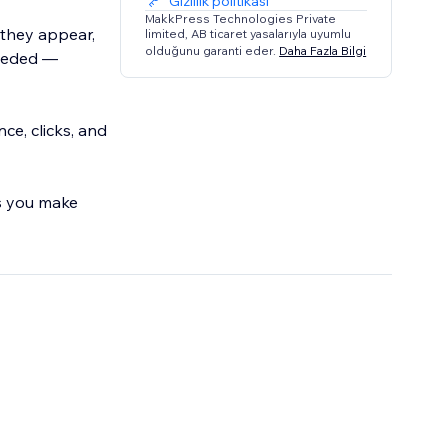
Gizlilik politikası
MakkPress Technologies Private
 they appear,
limited, AB ticaret yasalarıyla uyumlu
olduğunu garanti eder.
Daha Fazla Bilgi
needed —
ce, clicks, and
ps you make