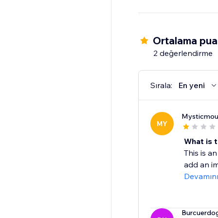
Ortalama puan
2 değerlendirme
Sırala:
En yeni
Mysticmou
MY
What is t
This is a
add an im
Devamın
Burcuerdo