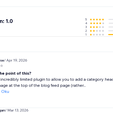
5
: 1.0
4
3
2
1
se
/ Apr 19, 2026
he point of this?
n incredibly limited plugin to allow you to add a category he
age at the top of the blog feed page (rather...
ı Oku
gan
/ Mar 13, 2026