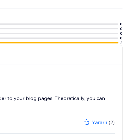
0
0
0
0
2
ader to your blog pages. Theoretically, you can
Yararlı
(2)