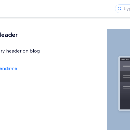
Header
ory header on blog
lendirme