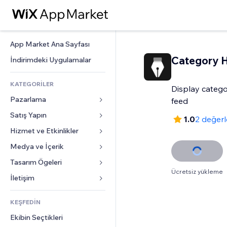
App Market Ana Sayfası
Category 
İndirimdeki Uygulamalar
KATEGORİLER
Display categ
Pazarlama
feed
Satış Yapın
Reklamlar
1.0
2 değer
Mobil
Hizmet ve Etkinlikler
Mağazalar için uygulamalar
Site Analizleri
Gönderim ve Teslimat
Medya ve İçerik
Oteller
Sosyal Ağ
Satış Düğmeleri
Etkinlikler
Tasarım Ögeleri
Galeri
SEO
Ücretsiz yükleme
Online Kurslar
Restoranlar
Müzik
Haritalar ve Navigasyon
İletişim 
Etkileşim
Sipariş Üzerine Baskı
Emlak
Podcast
Gizlilik ve Güvenlik
Formlar
Site Listeleri
Muhasebe
KEŞFEDİN
Randevular
Fotoğrafçılık
Saat
Blog
E-posta
Kuponlar ve Müşteri Sadakati
Ekibin Seçtikleri
Video
Sayfa Şablonları
Anketler