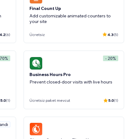
Final Count Up
n
Add customizable animated counters to
your site
4.2
(6)
Ücretsiz
4.3
(5)
 70%
- 20%
Business Hours Pro
Prevent closed-door visits with live hours
5.0
(1)
Ücretsiz paket mevcut
5.0
(1)
andı