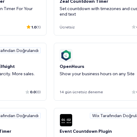
er
Zeal Countdown Timer
n Timer For Your
Set countdown with timezones and c
end text
1.0
(1)
Ücretsiz
rafından Doğrulandı
lfsight
OpenHours
city. More sales.
Show your business hours on any Site
0.0
(0)
14 gün ücretsiz deneme
rafından Doğrulandı
Wix Tarafından Doğrul
Timer
Event Countdown Plugin