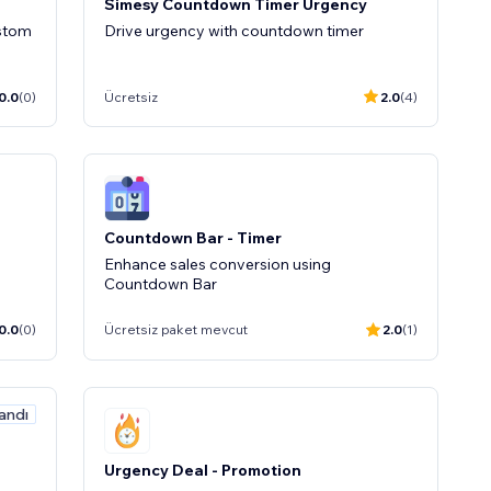
Simesy Countdown Timer Urgency
ustom
Drive urgency with countdown timer
0.0
(0)
Ücretsiz
2.0
(4)
Countdown Bar - Timer
Enhance sales conversion using
Countdown Bar
0.0
(0)
Ücretsiz paket mevcut
2.0
(1)
andı
Urgency Deal - Promotion