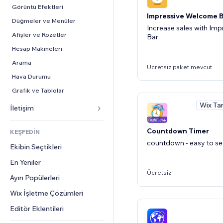
Dönüşüm
Depolama Çözümleri
PDF
Görüntü Efektleri
Impressive Welcome 
Stoksuz Satış
Dosya Paylaşımı
Düğmeler ve Menüler
Increase sales with Im
Fiyatlandırma ve Abonelik
Haberler
Afişler ve Rozetler
Bar
Kitle Fonlaması
İçerik Hizmetleri
Hesap Makineleri
Yiyecek ve İçecek
Metin Efektleri
Arama
Ücretsiz paket mevcut
Hava Durumu
Grafik ve Tablolar
Wix Ta
İletişim 
Formlar
Countdown Timer
KEŞFEDİN
Blog
countdown - easy to s
Ekibin Seçtikleri
Anketler
En Yeniler
Sohbet
Ücretsiz
Ayın Popülerleri
Yorumlar
Wix İşletme Çözümleri
Telefon
Topluluk
Editör Eklentileri
Değerlendirmeler ve Müşteri 