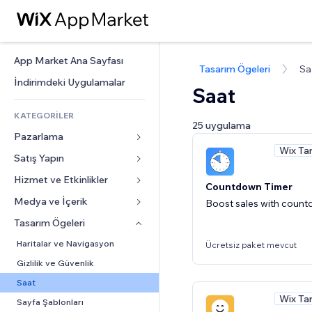
App Market Ana Sayfası
Tasarım Ögeleri
Sa
İndirimdeki Uygulamalar
Saat
KATEGORİLER
25 uygulama
Pazarlama
Wix Ta
Satış Yapın
Reklamlar
Mobil
Hizmet ve Etkinlikler
Mağazalar için uygulamalar
Countdown Timer
Site Analizleri
Gönderim ve Teslimat
Medya ve İçerik
Oteller
Boost sales with count
Sosyal Ağ
Satış Düğmeleri
Etkinlikler
Tasarım Ögeleri
Galeri
SEO
Online Kurslar
Restoranlar
Müzik
Haritalar ve Navigasyon
Ücretsiz paket mevcut
Etkileşim
Sipariş Üzerine Baskı
Emlak
Podcast
Gizlilik ve Güvenlik
Site Listeleri
Muhasebe
Randevular
Fotoğrafçılık
Saat
E-posta
Kuponlar ve Müşteri Sadakati
Wix Ta
Video
Sayfa Şablonları