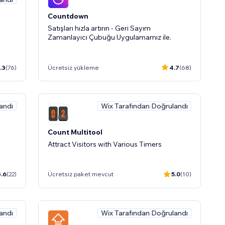
Countdown
Satışları hızla artırın - Geri Sayım
Zamanlayıcı Çubuğu Uygulamamız ile.
.3
(76)
Ücretsiz yükleme
4.7
(68)
andı
Wix Tarafından Doğrulandı
Count Multitool
Attract Visitors with Various Timers
3.6
(22)
Ücretsiz paket mevcut
5.0
(10)
andı
Wix Tarafından Doğrulandı