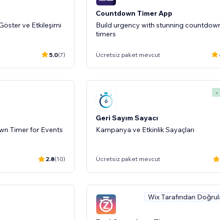
Countdown Timer App
 Göster ve Etkileşimi
Build urgency with stunning countdow
timers
5.0
(7)
Ücretsiz paket mevcut
-
Geri Sayım Sayacı
n Timer for Events
Kampanya ve Etkinlik Sayaçları
2.8
(10)
Ücretsiz paket mevcut
Wix Tarafından Doğrul