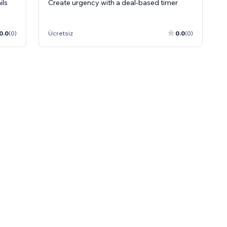
ils
Create urgency with a deal-based timer
0.0
(0)
Ücretsiz
0.0
(0)