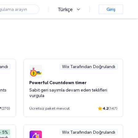
Türkçe
Giriş
andı
Wix Tarafından Doğrulandı
Powerful Countdown timer
ents
Sabit geri sayımla devam eden teklifleri
vurgula
7
(270)
Ücretsiz paket mevcut
4.2
(147)
Wix Tarafından Doğrulandı
- 5%
andı