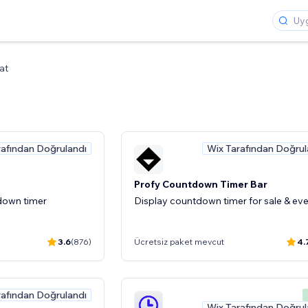
at
rafından Doğrulandı
Wix Tarafından Doğrul
Profy Countdown Timer Bar
down timer
Display countdown timer for sale & ev
3.6
(876)
Ücretsiz paket mevcut
4.
rafından Doğrulandı
Wix Tarafından Doğrul