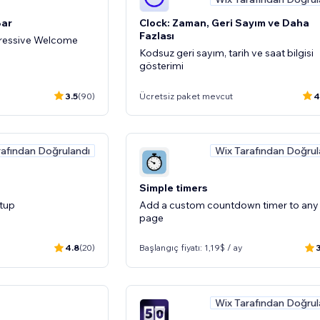
Bar
Clock: Zaman, Geri Sayım ve Daha
Fazlası
pressive Welcome
Kodsuz geri sayım, tarih ve saat bilgisi
gösterimi
3.5
(90)
Ücretsiz paket mevcut
4
rafından Doğrulandı
Wix Tarafından Doğrul
Simple timers
etup
Add a custom countdown timer to any
page
4.8
(20)
Başlangıç fiyatı: 1,19$ / ay
Wix Tarafından Doğrul