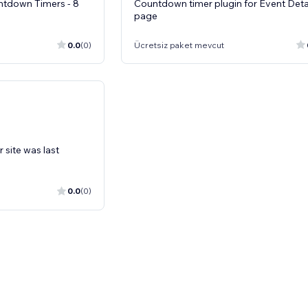
ntdown Timers - 8
Countdown timer plugin for Event Deta
page
0.0
(0)
Ücretsiz paket mevcut
 site was last
0.0
(0)