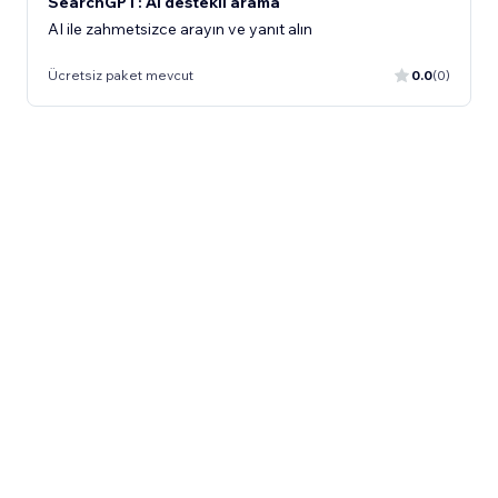
SearchGPT: AI destekli arama
AI ile zahmetsizce arayın ve yanıt alın
Ücretsiz paket mevcut
0.0
(0)