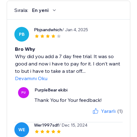
Sırala:
En yeni
Pbjsandwhich
/ Jan 4, 2025
PB
Bro Why
Why did you add a 7 day free trial. It was so
good and now i have to pay for it. I don't want
to but i have to take a star off....
Devamını Oku
PurpleBear ekibi
PU
Thank You for Your feedback!
Yararlı
(1)
Wer1997sdf
/ Dec 15, 2024
WE