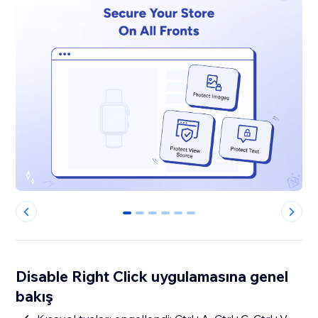
0
1
2
3
4
5
Disable Right Click uygulamasına genel
bakış