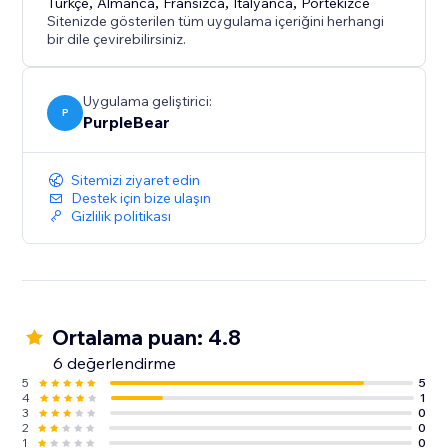
Türkçe
,
Almanca
,
Fransızca
,
İtalyanca
,
Portekizce
Sitenizde gösterilen tüm uygulama içeriğini herhangi
bir dile çevirebilirsiniz.
Uygulama geliştirici:
P
PurpleBear
Sitemizi ziyaret edin
Destek için bize ulaşın
Gizlilik politikası
Ortalama puan: 4.8
6 değerlendirme
5
5
4
1
3
0
2
0
1
0