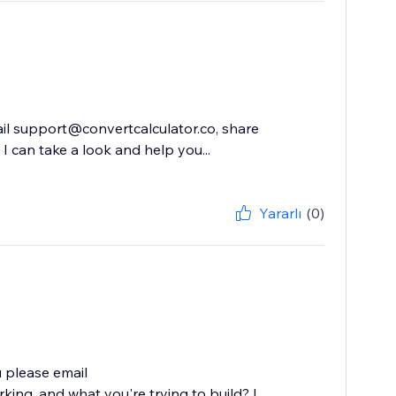
ail support@convertcalculator.co, share
I can take a look and help you...
Yararlı
(0)
u please email
ing, and what you're trying to build? I