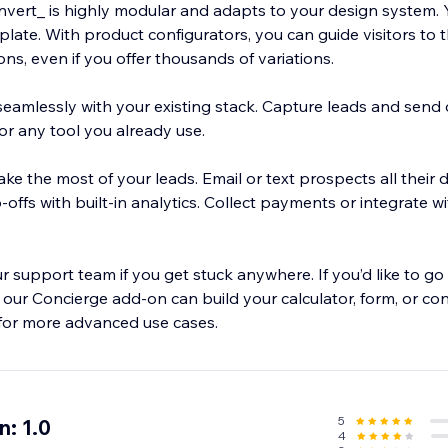
onvert_ is highly modular and adapts to your design system. 
plate. With product configurators, you can guide visitors to 
ons, even if you offer thousands of variations.
eamlessly with your existing stack. Capture leads and send 
r any tool you already use.
e the most of your leads. Email or text prospects all their de
ffs with built-in analytics. Collect payments or integrate wit
r support team if you get stuck anywhere. If you’d like to go
 our Concierge add-on can build your calculator, form, or co
ct for more advanced use cases.
5
: 1.0
4