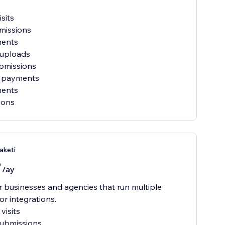
isits
missions
ments
e uploads
bmissions
e payments
ments
ions
aketi
0
/ay
or businesses and agencies that run multiple
or integrations.
visits
submissions