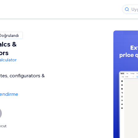
Doğrulandı
alcs &
ors
lculator
tes, configurators &
lendirme
vcut