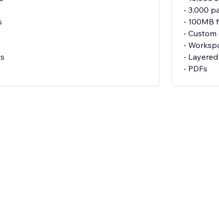
- 3,000 
s
- 100MB f
- Custom
- Worksp
ts
- Layered
- PDFs