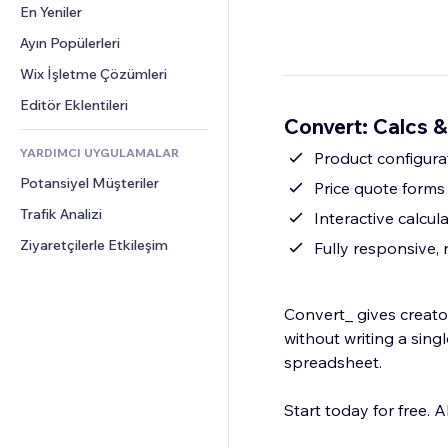
Dönüşüm
Depolama Çözümleri
En Yeniler
PDF
Görüntü Efektleri
Sohbet
Stoksuz Satış
Dosya Paylaşımı
Ayın Popülerleri
Düğmeler ve Menüler
Yorumlar
Fiyatlandırma ve Abonelik
Haberler
Afişler ve Rozetler
Wix İşletme Çözümleri
Telefon
Kitle Fonlaması
İçerik Hizmetleri
Hesap Makineleri
Topluluk
Editör Eklentileri
Yiyecek ve İçecek
Convert: Calcs &
Metin Efektleri
Arama
Değerlendirmeler ve Müşteri 
Görüşleri
YARDIMCI UYGULAMALAR
Hava Durumu
Product configurat
CRM
Potansiyel Müşteriler
Grafik ve Tablolar
Price quote forms 
Trafik Analizi
Interactive calcul
Ziyaretçilerle Etkileşim
Fully responsive, 
Convert_ gives creator
without writing a sing
spreadsheet.
Start today for free. A