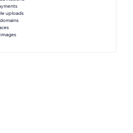
payments
ile uploads
 domains
aces
 images