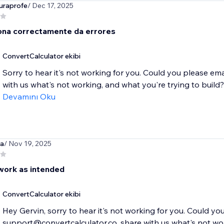
uraprofe
/ Dec 17, 2025
ona correctamente da errores
ConvertCalculator ekibi
Sorry to hear it's not working for you. Could you please em
with us what's not working, and what you're trying to build? 
Devamını Oku
pa
/ Nov 19, 2025
 work as intended
ConvertCalculator ekibi
Hey Gervin, sorry to hear it's not working for you. Could yo
support@convertcalculator.co, share with us what's not work