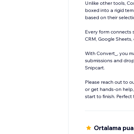
Unlike other tools, C
boxed into a rigid tem
based on their selecti
Every form connects s
CRM, Google Sheets, o
With Convert_, you mak
submissions and drop-o
Snipcart.
Please reach out to ou
or get hands-on help,
start to finish. Perfe
Ortalama puan