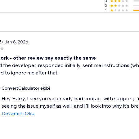
3
2
1
5
/ Jan 8, 2026
ork - other review say exactly the same
 the developer, responded initially, sent me instructions (wh
 to ignore me after that.
ConvertCalculator ekibi
Hey Harry, I see you’ve already had contact with support, I’m
seeing the issue myself as well, and I'll look into why it's bre
Devamını Oku