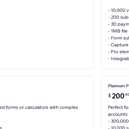
- 10,000 v
- 200 sub
- 30 pay
- 1MB fil
- Form su
- Captur
- Pro ele
- Integrat
Platinum P
200
0
$
ed forms or calculators with complex
Perfect f
accounts 
- 300,000 
s
- 10,000 