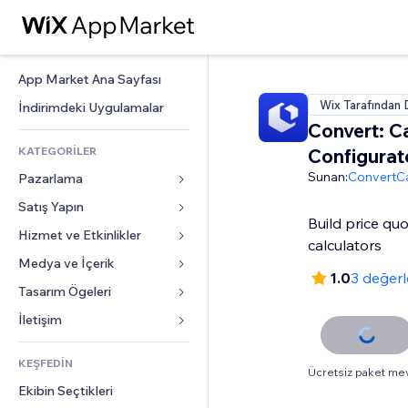
App Market Ana Sayfası
Wix Tarafından 
İndirimdeki Uygulamalar
Convert: C
KATEGORİLER
Configurat
Sunan:
ConvertCa
Pazarlama
Satış Yapın
Reklamlar
Build price quo
Mobil
Hizmet ve Etkinlikler
Mağazalar için uygulamalar
calculators
Site Analizleri
Gönderim ve Teslimat
Medya ve İçerik
Oteller
1.0
3 değer
Sosyal Ağ
Satış Düğmeleri
Etkinlikler
Tasarım Ögeleri
Galeri
SEO
Online Kurslar
Restoranlar
Müzik
Haritalar ve Navigasyon
İletişim 
Etkileşim
Sipariş Üzerine Baskı
Emlak
Podcast
Gizlilik ve Güvenlik
Formlar
Site Listeleri
Muhasebe
KEŞFEDİN
Randevular
Fotoğrafçılık
Saat
Blog
Ücretsiz paket me
E-posta
Kuponlar ve Müşteri Sadakati
Ekibin Seçtikleri
Video
Sayfa Şablonları
Anketler