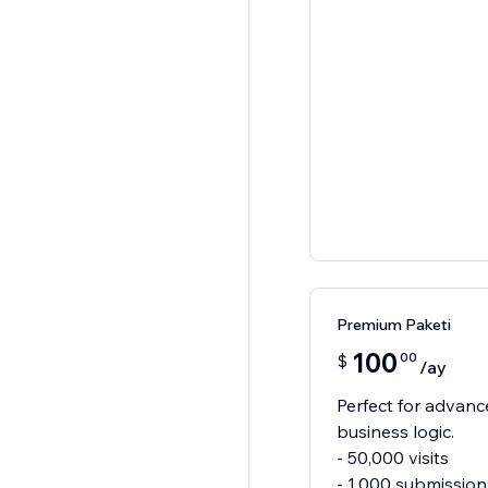
Premium Paketi
100
00
$
/ay
Perfect for advanc
business logic.
- 50,000 visits
- 1,000 submission