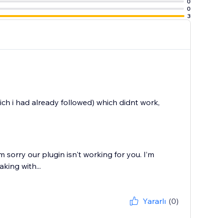
0
0
3
ich i had already followed) which didnt work,
 sorry our plugin isn't working for you. I’m
aking with...
Yararlı
(0)