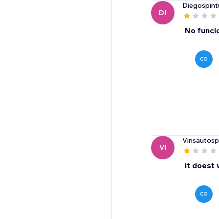
Diegospint
DI
No funci
CO
Vinsautos
VI
it doest
CO