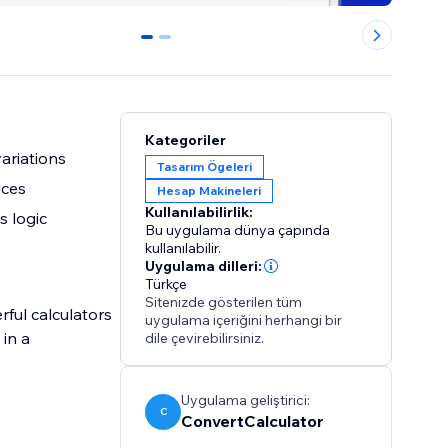
0
1
Kategoriler
ariations
Tasarım Ögeleri
ices
Hesap Makineleri
Kullanılabilirlik:
s logic
Bu uygulama dünya çapında
kullanılabilir.
Uygulama dilleri:
Türkçe
Sitenizde gösterilen tüm
rful calculators
uygulama içeriğini herhangi bir
 in a
dile çevirebilirsiniz.
Uygulama geliştirici:
C
ConvertCalculator