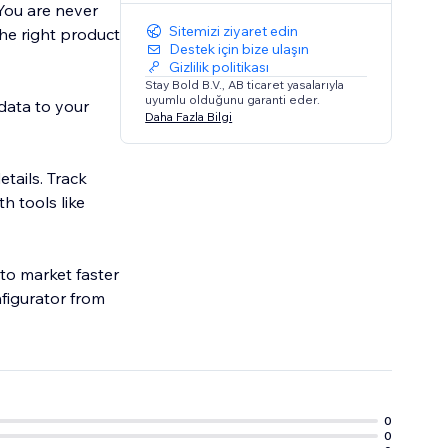
You are never
Sitemizi ziyaret edin
the right product
Destek için bize ulaşın
Gizlilik politikası
Stay Bold B.V., AB ticaret yasalarıyla
uyumlu olduğunu garanti eder.
data to your
Daha Fazla Bilgi
tails. Track
h tools like
 to market faster
nfigurator from
0
0