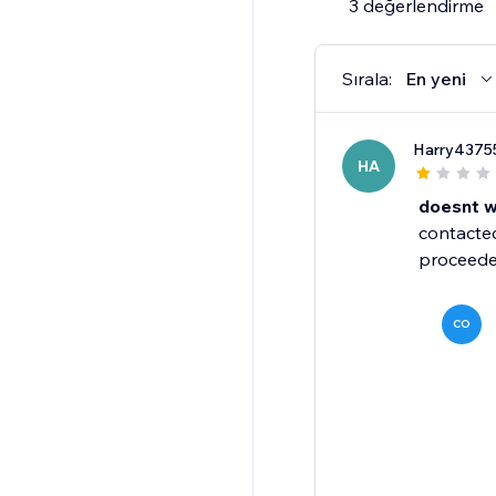
3 değerlendirme
Sırala:
En yeni
Harry4375
HA
doesnt w
contacted
proceeded
CO