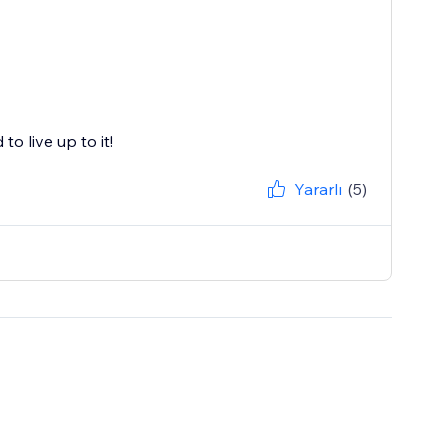
o live up to it!
Yararlı
(5)