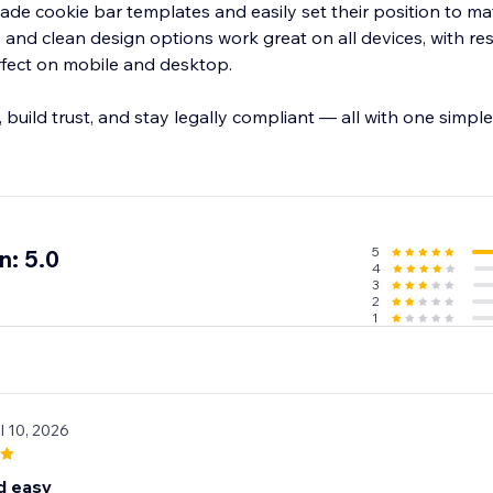
e cookie bar templates and easily set their position to ma
e and clean design options work great on all devices, with r
fect on mobile and desktop.
 build trust, and stay legally compliant — all with one simpl
5
n: 5.0
4
3
2
1
l 10, 2026
d easy