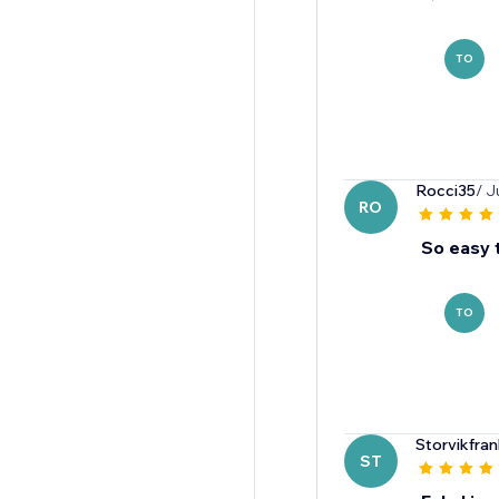
TO
Rocci35
/ J
RO
So easy 
TO
Storvikfran
ST