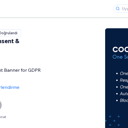
Doğrulandı
nsent &
t Banner for GDPR
rlendirme
vcut