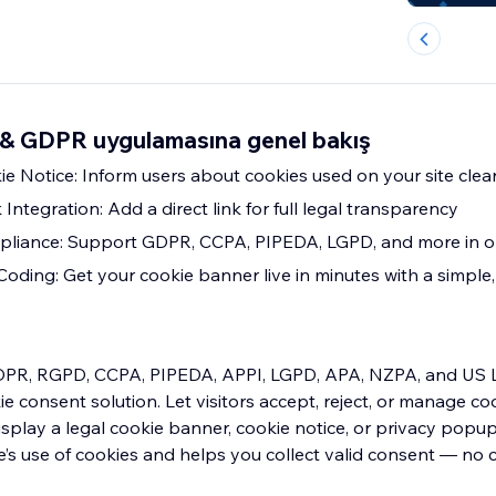
& GDPR uygulamasına genel bakış
e Notice: Inform users about cookies used on your site clear
 Integration: Add a direct link for full legal transparency
pliance: Support GDPR, CCPA, PIPEDA, LGPD, and more in 
oding: Get your cookie banner live in minutes with a simple
DPR, RGPD, CCPA, PIPEDA, APPI, LGPD, APA, NZPA, and US 
e consent solution. Let visitors accept, reject, or manage coo
isplay a legal cookie banner, cookie notice, or privacy popu
te’s use of cookies and helps you collect valid consent — no 