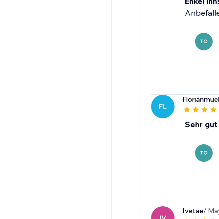
Enkel inn
Anbefall
TO
Florianmue
FL
Sehr gut
TO
Ivetae
/ Ma
IV