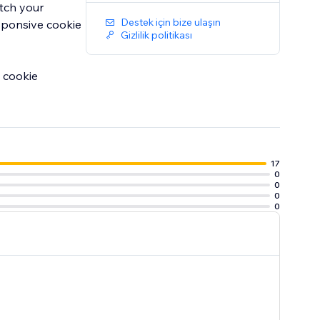
tch your
Destek için bize ulaşın
esponsive cookie
Gizlilik politikası
e cookie
17
0
0
0
0