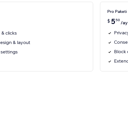
Pro Paketi
5
50
$
/ay
Privac
 & clicks
Conse
esign & layout
Block 
 settings
Extend