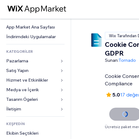
App Market Ana Sayfası
Wix Tarafından 
İndirimdeki Uygulamalar
Cookie Co
KATEGORİLER
GDPR
Sunan:
Tornado
Pazarlama
Satış Yapın
Reklamlar
Cookie Consen
Mobil
Hizmet ve Etkinlikler
Mağazalar için uygulamalar
Compliance
Site Analizleri
Gönderim ve Teslimat
Medya ve İçerik
Oteller
5.0
17 değe
Sosyal Ağ
Satış Düğmeleri
Etkinlikler
Tasarım Ögeleri
Galeri
SEO
Online Kurslar
Restoranlar
Müzik
Haritalar ve Navigasyon
İletişim 
Etkileşim
Sipariş Üzerine Baskı
Emlak
Podcast
Gizlilik ve Güvenlik
Formlar
Site Listeleri
Muhasebe
KEŞFEDİN
Randevular
Fotoğrafçılık
Saat
Blog
Ücretsiz paket me
E-posta
Kuponlar ve Müşteri Sadakati
Ekibin Seçtikleri
Video
Sayfa Şablonları
Anketler