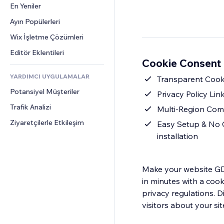
Dönüşüm
Depolama Çözümleri
En Yeniler
PDF
Görüntü Efektleri
Sohbet
Stoksuz Satış
Dosya Paylaşımı
Ayın Popülerleri
Düğmeler ve Menüler
Yorumlar
Fiyatlandırma ve Abonelik
Haberler
Afişler ve Rozetler
Wix İşletme Çözümleri
Telefon
Kitle Fonlaması
İçerik Hizmetleri
Hesap Makineleri
Topluluk
Editör Eklentileri
Yiyecek ve İçecek
Cookie Consent 
Metin Efektleri
Arama
Değerlendirmeler ve Müşteri 
Görüşleri
YARDIMCI UYGULAMALAR
Hava Durumu
Transparent Cooki
CRM
Potansiyel Müşteriler
Grafik ve Tablolar
Privacy Policy Link
Trafik Analizi
Multi-Region Com
Ziyaretçilerle Etkileşim
Easy Setup & No C
installation
Make your website G
in minutes with a cooki
privacy regulations. D
visitors about your si