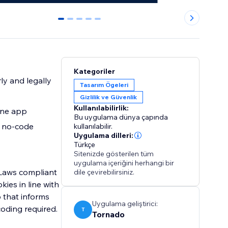
0
1
2
3
4
Kategoriler
ly and legally
Tasarım Ögeleri
Gizlilik ve Güvenlik
Kullanılabilirlik:
one app
Bu uygulama dünya çapında
, no-code
kullanılabilir.
Uygulama dilleri:
Türkçe
Sitenizde gösterilen tüm
uygulama içeriğini herhangi bir
Laws compliant
dile çevirebilirsiniz.
kies in line with
p that informs
Uygulama geliştirici:
coding required.
T
Tornado