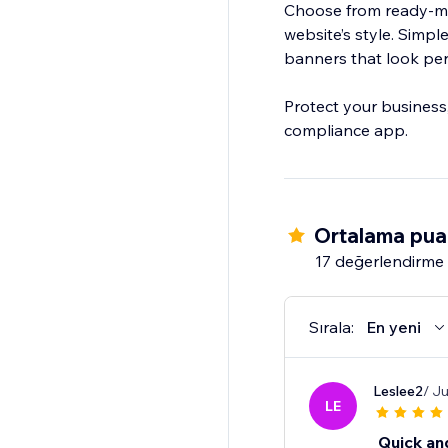
Choose from ready-mad
website’s style. Simpl
banners that look per
Protect your business,
compliance app.
Ortalama pua
17 değerlendirme
Sırala:
En yeni
Leslee2
/ Ju
LE
Quick an