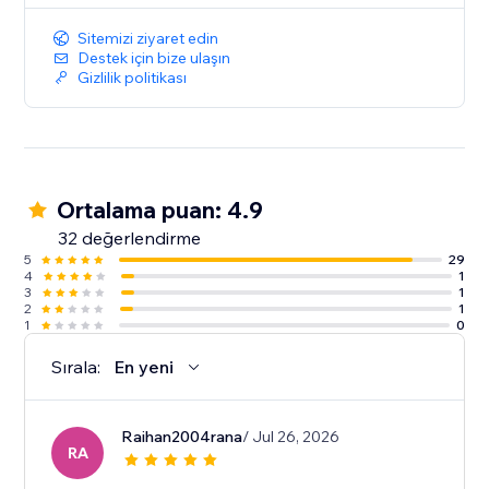
Sitemizi ziyaret edin
Destek için bize ulaşın
Gizlilik politikası
Ortalama puan: 4.9
32 değerlendirme
5
29
4
1
3
1
2
1
1
0
Sırala:
En yeni
Raihan2004rana
/ Jul 26, 2026
RA