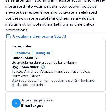
seize attention, spurring immediate action. Effortlessly
integrated into your website, countdown popups
elevate user experience and cultivate an elevated
conversion rate, establishing them as a valuable
instrument for potent marketing and time-critical
promotions.
Uygulama Demosuna Göz At
Kategoriler
Pazarlama
Dönüşüm
Kullanılabilirlik:
Bu uygulama dünya çapında kullanılabilir.
Uygulama dilleri:
Türkçe
,
Almanca
,
Arapça
,
Fransızca
,
İspanyolca
,
Portekizce
,
Rusça
Sitenizde gösterilen tüm uygulama içeriğini herhangi
bir dile çevirebilirsiniz.
Uygulama geliştirici:
S
Smartarget