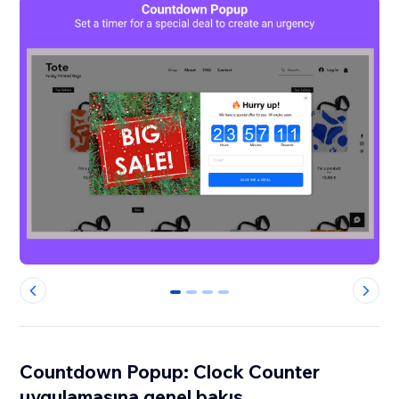
0
1
2
3
Countdown Popup: Clock Counter
uygulamasına genel bakış