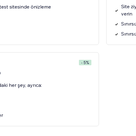
Site z
test sitesinde önizleme
verin
Sınırs
Sınırsı
- 5%
0
aki her şey, ayrıca:
er