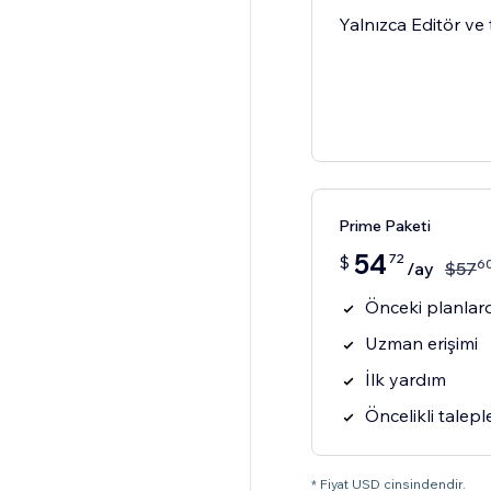
Yalnızca Editör ve 
Prime Paketi
54
72
$
6
/ay
$
57
Önceki planlard
Uzman erişimi
İlk yardım
Öncelikli talepl
* Fiyat USD cinsindendir.