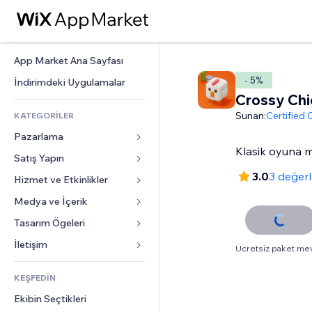
App Market Ana Sayfası
- 5%
İndirimdeki Uygulamalar
Crossy Chi
Sunan:
Certified
KATEGORİLER
Pazarlama
Klasik oyuna 
Satış Yapın
Reklamlar
3.0
3 değer
Mobil
Hizmet ve Etkinlikler
Mağazalar için uygulamalar
Site Analizleri
Gönderim ve Teslimat
Medya ve İçerik
Oteller
Sosyal Ağ
Satış Düğmeleri
Etkinlikler
Tasarım Ögeleri
Galeri
SEO
Online Kurslar
Restoranlar
Müzik
Haritalar ve Navigasyon
İletişim 
Ücretsiz paket me
Etkileşim
Sipariş Üzerine Baskı
Emlak
Podcast
Gizlilik ve Güvenlik
Formlar
Site Listeleri
Muhasebe
KEŞFEDİN
Randevular
Fotoğrafçılık
Saat
Blog
E-posta
Kuponlar ve Müşteri Sadakati
Ekibin Seçtikleri
Video
Sayfa Şablonları
Anketler