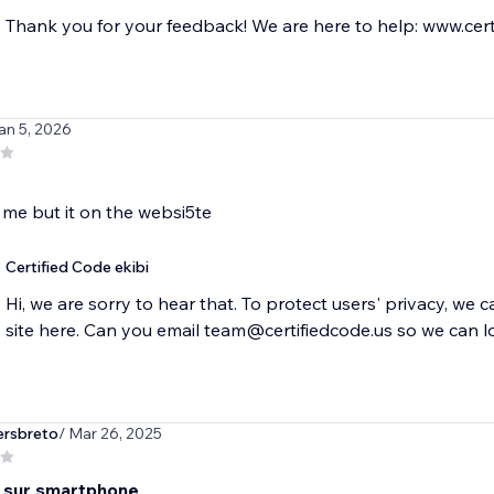
Thank you for your feedback! We are here to help: www.cert
an 5, 2026
t me but it on the websi5te
Certified Code ekibi
Hi, we are sorry to hear that. To protect users' privacy, we 
site here. Can you email team@certifiedcode.us so we can l
ersbreto
/ Mar 26, 2025
e sur smartphone