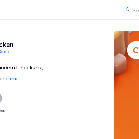
cken
 Code
modern bir dokunuş
lendirme
vcut