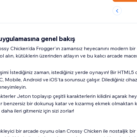
uygulamasına genel bakış
ossy Chicken'da Frogger'ın zamansız heyecanını modern bir
yol alın, kütüklerin üzerinden atlayın ve bu kalıcı arcade mac
şimi İstediğiniz zaman, istediğiniz yerde oynayın! Bir HTML5
, Mobile, Android ve iOS'ta sorunsuz çalışır. Dilediğiniz cih
eneyimleyin.
arakterler Jeton toplayıp çeşitli karakterlerin kilidini açarak he
er benzersiz bir dokunuş katar ve kızarmış ekmek olmaktan 
aha ileri gitmeniz için sizi zorlar!
kleyici bir arcade oyunu olan Crossy Chicken ile nostaljik bir 