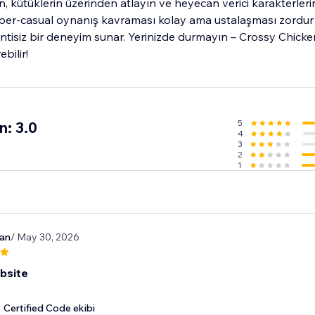
, kütüklerin üzerinden atlayın ve heyecan verici karakterlerin
Hyper-casual oynanış kavraması kolay ama ustalaşması zordur
ntisiz bir deneyim sunar. Yerinizde durmayın – Crossy Chicken
bilir!
5
n: 3.0
4
3
2
1
an
/ May 30, 2026
bsite
Certified Code ekibi