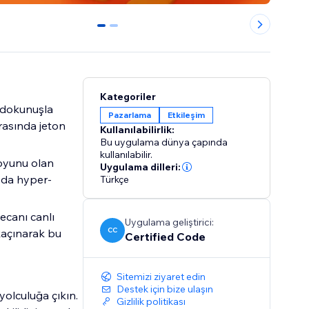
0
1
Kategoriler
 dokunuşla
Pazarlama
Etkileşim
erasında jeton
Kullanılabilirlik:
Bu uygulama dünya çapında
kullanılabilir.
 oyunu olan
Uygulama dilleri:
azda hyper-
Türkçe
yecanı canlı
Uygulama geliştirici:
CC
kaçınarak bu
Certified Code
Sitemizi ziyaret edin
Destek için bize ulaşın
yolculuğa çıkın.
Gizlilik politikası