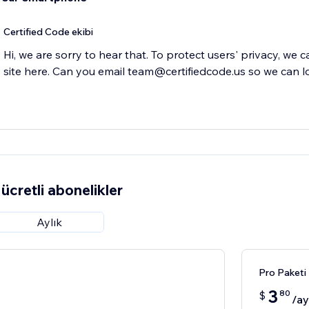
Certified Code ekibi
Hi, we are sorry to hear that. To protect users' privacy, we 
site here. Can you email team@certifiedcode.us so we can l
ücretli abonelikler
Aylık
Pro Paketi
3
80
$
/ay