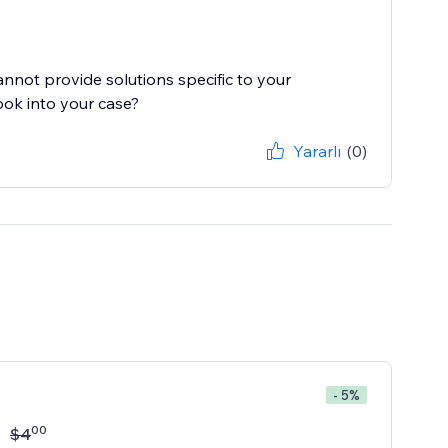
cannot provide solutions specific to your
ook into your case?
Yararlı
(0)
- 5%
00
$
4