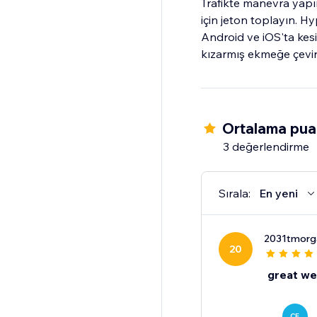
Trafikte manevra yapın
için jeton toplayın. 
Android ve iOS'ta kesi
kızarmış ekmeğe çevire
Ortalama pua
3 değerlendirme
Sırala:
En yeni
2031tmorg
20
great we
CE