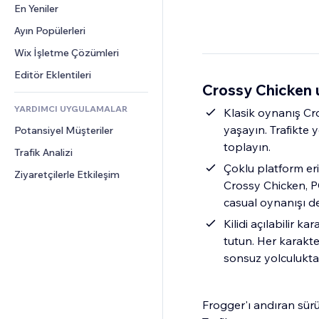
Dönüşüm
Depolama Çözümleri
En Yeniler
PDF
Görüntü Efektleri
Sohbet
Stoksuz Satış
Dosya Paylaşımı
Ayın Popülerleri
Düğmeler ve Menüler
Yorumlar
Fiyatlandırma ve Abonelik
Haberler
Afişler ve Rozetler
Wix İşletme Çözümleri
Telefon
Kitle Fonlaması
İçerik Hizmetleri
Hesap Makineleri
Topluluk
Editör Eklentileri
Yiyecek ve İçecek
Crossy Chicken 
Metin Efektleri
Arama
Değerlendirmeler ve Müşteri 
Görüşleri
YARDIMCI UYGULAMALAR
Hava Durumu
Klasik oynanış Cr
CRM
yaşayın. Trafikte 
Potansiyel Müşteriler
Grafik ve Tablolar
toplayın.
Trafik Analizi
Çoklu platform eri
Ziyaretçilerle Etkileşim
Crossy Chicken, PC
casual oynanışı d
Kilidi açılabilir k
tutun. Her karakt
sonsuz yolculukta d
Frogger'ı andıran sürü