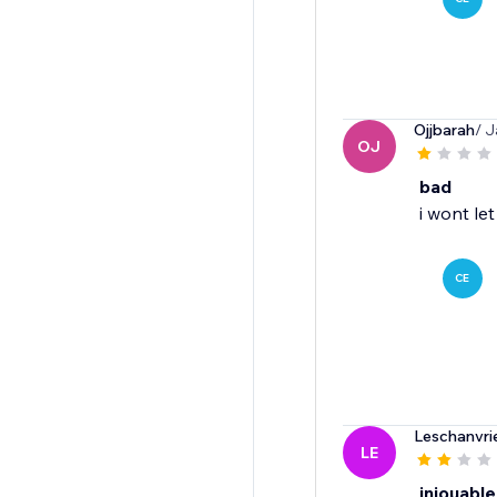
Ojjbarah
/ J
OJ
bad
i wont le
CE
Leschanvri
LE
injouabl