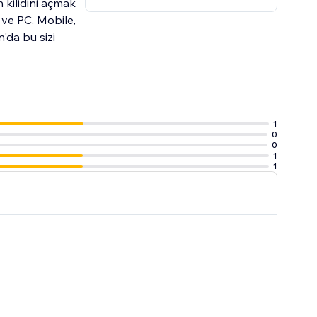
 kilidini açmak
 ve PC, Mobile,
'da bu sizi
1
0
0
1
1