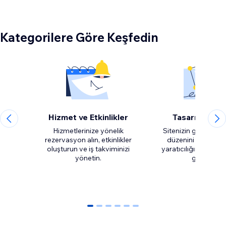
Kategorilere Göre Keşfedin
Hizmet ve Etkinlikler
Tasarım Ögel
Hizmetlerinize yönelik
Sitenizin görünüm
rezervasyon alın, etkinlikler
düzenini özelleştir
oluşturun ve iş takviminizi
yaratıcılığınızı da h
yönetin.
0
1
2
3
4
5