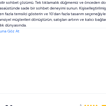
ebilir sohbet çözümü. Tek tıklamalık düğmemiz ve önceden d
saüstünde sade bir sohbet deneyimi sunun. Kişiselleştirilmiş 
en fazla temsilci gösterin ve 10'dan fazla tasarım seçeneğiyle 
ansiyel müşterileri dönüştürün, satışları artırın ve kalıcı bağla
dık dünyasında.
una Göz At
5