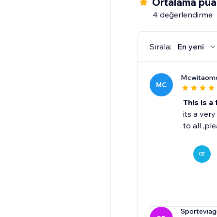
Ortalama pua
4 değerlendirme
Sırala:
En yeni
Mcwitaomc
MC
This is a
its a ver
to all ,pl
CE
Sporteviagg