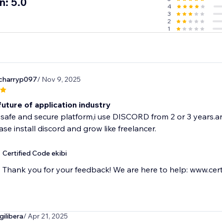
n: 5.0
4
3
2
1
harryp097
/ Nov 9, 2025
 future of application industry
y safe and secure platform,i use DISCORD from 2 or 3 years.a
ease install discord and grow like freelancer.
Certified Code ekibi
Thank you for your feedback! We are here to help: www.cert
ilibera
/ Apr 21, 2025