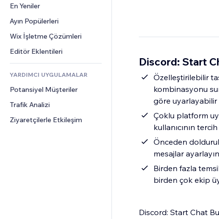
Dönüşüm
Depolama Çözümleri
En Yeniler
PDF
Görüntü Efektleri
Sohbet
Stoksuz Satış
Dosya Paylaşımı
Ayın Popülerleri
Düğmeler ve Menüler
Yorumlar
Fiyatlandırma ve Abonelik
Haberler
Afişler ve Rozetler
Wix İşletme Çözümleri
Telefon
Kitle Fonlaması
İçerik Hizmetleri
Hesap Makineleri
Topluluk
Editör Eklentileri
Yiyecek ve İçecek
Discord: Start C
Metin Efektleri
Arama
Değerlendirmeler ve Müşteri 
Görüşleri
YARDIMCI UYGULAMALAR
Hava Durumu
Özelleştirilebilir
CRM
kombinasyonu sunar
Potansiyel Müşteriler
Grafik ve Tablolar
göre uyarlayabilir
Trafik Analizi
Çoklu platform uy
Ziyaretçilerle Etkileşim
kullanıcının terc
Önceden doldurulm
mesajlar ayarlayı
Birden fazla temsil
birden çok ekip üy
Discord: Start Chat But