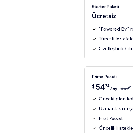
Starter Paketi
Ücretsiz
"Powered By" r
Tüm stiller, efe
Özelleştirilebil
Prime Paketi
54
72
$
6
/ay
$
57
Önceki plan kat
Uzmanlara eriş
First Assist
Öncelikli istekle