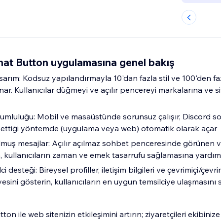
hat Button uygulamasına genel bakış
 tasarım: Kodsuz yapılandırmayla 10'dan fazla stil ve 100'den f
. Kullanıcılar düğmeyi ve açılır pencereyi markalarına ve si
umluluğu: Mobil ve masaüstünde sorunsuz çalışır, Discord so
ih ettiği yöntemde (uygulama veya web) otomatik olarak açar
uş mesajlar: Açılır açılmaz sohbet penceresinde görünen v
n, kullanıcıların zaman ve emek tasarrufu sağlamasına yardım
ci desteği: Bireysel profiller, iletişim bilgileri ve çevrimiçi/çev
esini gösterin, kullanıcıların en uygun temsilciye ulaşmasını 
ton ile web sitenizin etkileşimini artırın; ziyaretçileri ekibini