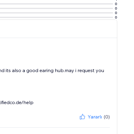
0
0
0
0
nd its also a good earing hub.may i request you
ifiedco.de/help
Yararlı
(0)