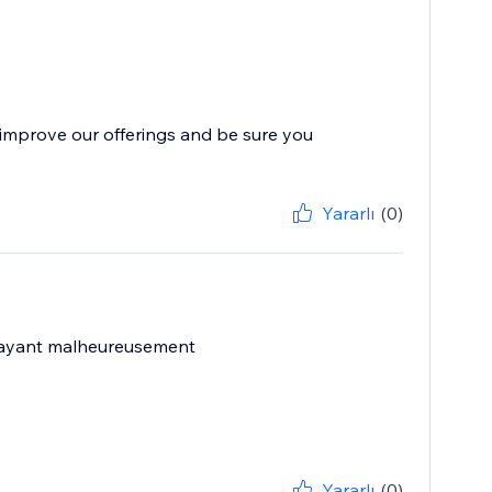
improve our offerings and be sure you
Yararlı
(0)
t payant malheureusement
Yararlı
(0)