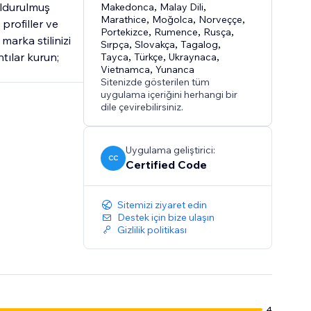
oldurulmuş
Makedonca
,
Malay Dili
,
Marathice
,
Moğolca
,
Norveççe
,
profiller ve
Portekizce
,
Rumence
,
Rusça
,
marka stilinizi
Sırpça
,
Slovakça
,
Tagalog
,
ntılar kurun;
Tayca
,
Türkçe
,
Ukraynaca
,
Vietnamca
,
Yunanca
Sitenizde gösterilen tüm
uygulama içeriğini herhangi bir
dile çevirebilirsiniz.
Uygulama geliştirici:
CC
Certified Code
Sitemizi ziyaret edin
Destek için bize ulaşın
Gizlilik politikası
4