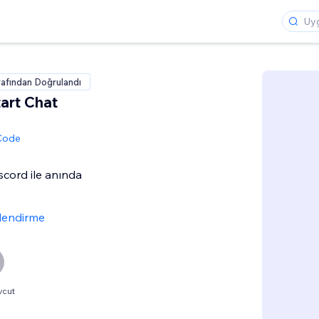
rafından Doğrulandı
tart Chat
 Code
scord ile anında
lendirme
vcut