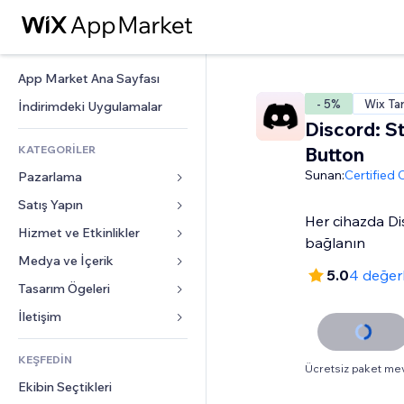
App Market Ana Sayfası
- 5%
Wix Ta
İndirimdeki Uygulamalar
Discord: S
KATEGORİLER
Button
Sunan:
Certified
Pazarlama
Satış Yapın
Reklamlar
Her cihazda Di
Mobil
Hizmet ve Etkinlikler
Mağazalar için uygulamalar
bağlanın
Site Analizleri
Gönderim ve Teslimat
Medya ve İçerik
Oteller
5.0
4 değer
Sosyal Ağ
Satış Düğmeleri
Etkinlikler
Tasarım Ögeleri
Galeri
SEO
Online Kurslar
Restoranlar
Müzik
Haritalar ve Navigasyon
İletişim 
Etkileşim
Sipariş Üzerine Baskı
Emlak
Podcast
Gizlilik ve Güvenlik
Formlar
Site Listeleri
Muhasebe
KEŞFEDİN
Randevular
Fotoğrafçılık
Saat
Blog
Ücretsiz paket me
E-posta
Kuponlar ve Müşteri Sadakati
Ekibin Seçtikleri
Video
Sayfa Şablonları
Anketler