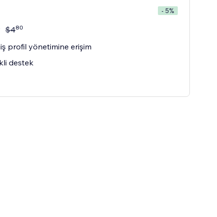
- 5%
80
y
$
4
iş profil yönetimine erişim
kli destek