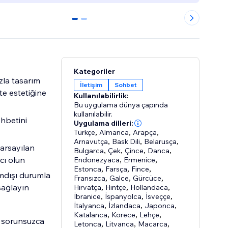
0
1
Kategoriler
azla tasarım
İletişim
Sohbet
te estetiğine
Kullanılabilirlik:
Bu uygulama dünya çapında
kullanılabilir.
hbetini
Uygulama dilleri:
Türkçe
,
Almanca
,
Arapça
,
Arnavutça
,
Bask Dili
,
Belarusça
,
arsayılan
Bulgarca
,
Çek
,
Çince
,
Danca
,
cı olun
Endonezyaca
,
Ermenice
,
Estonca
,
Farsça
,
Fince
,
rimdışı durumla
Fransızca
,
Galce
,
Gürcüce
,
sağlayın
Hırvatça
,
Hintçe
,
Hollandaca
,
İbranice
,
İspanyolca
,
İsveççe
,
İtalyanca
,
İzlandaca
,
Japonca
,
Katalanca
,
Korece
,
Lehçe
,
ze sorunsuzca
Letonca
,
Litvanca
,
Macarca
,