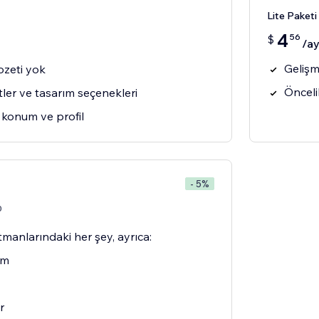
Lite Paketi
4
56
$
/a
Gelişm
ozeti yok
Önceli
ktler ve tasarım seçenekleri
ir konum ve profil
- 5%
0
manlarındaki her şey, ayrıca:
im
r