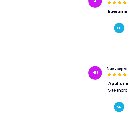
SP
liberamen
CE
Nueveepro
NU
Applis in
Site incr
CE