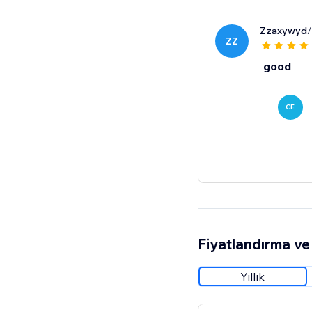
Zzaxywyd
/
ZZ
good
CE
Fiyatlandırma ve 
Yıllık