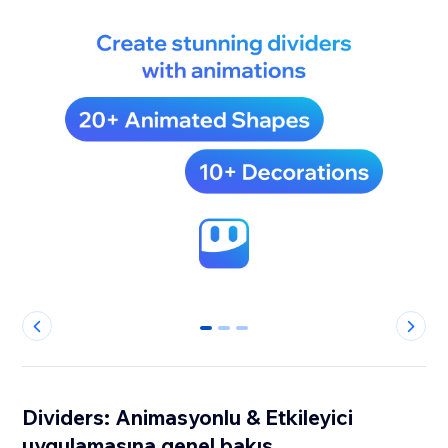
0
1
2
Dividers: Animasyonlu & Etkileyici
uygulamasına genel bakış