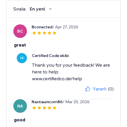
Sırala:
En yeni
Bconected
/ Apr 27, 2026
BC
great
Certified Code ekibi
CE
Thank you for your feedback! We are
here to help:
www.certifiedco.de/help
Yararlı
(0)
Nastiaunicorn86
/ Mar 20, 2026
NA
good