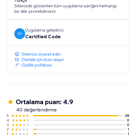
Türkçe
Sitenizde gösterilen tüm uygulama içeriğini herhangi
bir dile çevirebilirsiniz.
Uygulama geliştirici:
CC
Certified Code
Sitemizi ziyaret edin
Destek için bize ulaşın
Gizlilik politikası
Ortalama puan: 4.9
40 değerlendirme
5
38
4
0
3
0
2
1
1
1