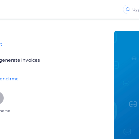
t
generate invoices
lendirme
deneme