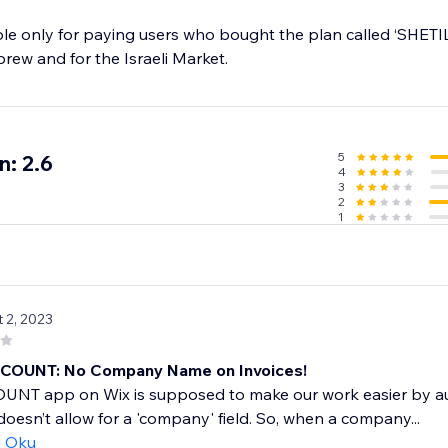
able only for paying users who bought the plan called ‘SHETIL’
brew and for the Israeli Market.
5
n: 2.6
4
3
2
1
t 2, 2023
ZCOUNT: No Company Name on Invoices!
NT app on Wix is supposed to make our work easier by autom
t doesn’t allow for a 'company' field. So, when a company...
ı Oku