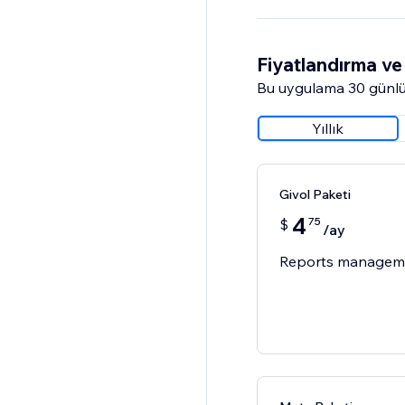
Fiyatlandırma ve 
Bu uygulama 30 günlü
Yıllık
Givol Paketi
4
75
$
/ay
Reports managem