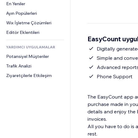
Dönüşüm
Depolama Çözümleri
En Yeniler
PDF
Görüntü Efektleri
Sohbet
Stoksuz Satış
Dosya Paylaşımı
Ayın Popülerleri
Düğmeler ve Menüler
Yorumlar
Fiyatlandırma ve Abonelik
Haberler
Afişler ve Rozetler
Wix İşletme Çözümleri
Telefon
Kitle Fonlaması
İçerik Hizmetleri
Hesap Makineleri
Topluluk
Editör Eklentileri
Yiyecek ve İçecek
EasyCount uygul
Metin Efektleri
Arama
Değerlendirmeler ve Müşteri 
Görüşleri
YARDIMCI UYGULAMALAR
Hava Durumu
Digitally genera
CRM
Potansiyel Müşteriler
Grafik ve Tablolar
Simple and conven
Trafik Analizi
Advanced report
Ziyaretçilerle Etkileşim
Phone Support
The EasyCount app aut
purchase made in your
details and enjoy th
invoices.
All you have to do is 
rest.