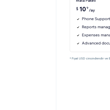
Mata Paketi
10
9
$
/ay
Phone Suppor
Reports mana
Expenses man
Advanced docu
* Fiyat USD cinsindendir ve E