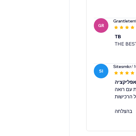
Grantleterr
GR
TB
THE BES
Sitesmkr
/ 
SI
אפליקציה
 עם רואה
ל הרכישות
בהצלחה