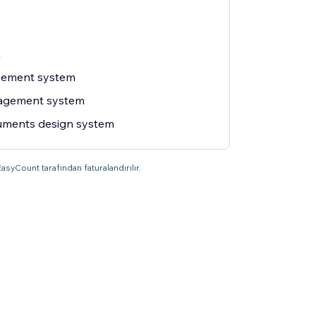
t
gement system
agement system
ments design system
asyCount tarafından faturalandırılır.