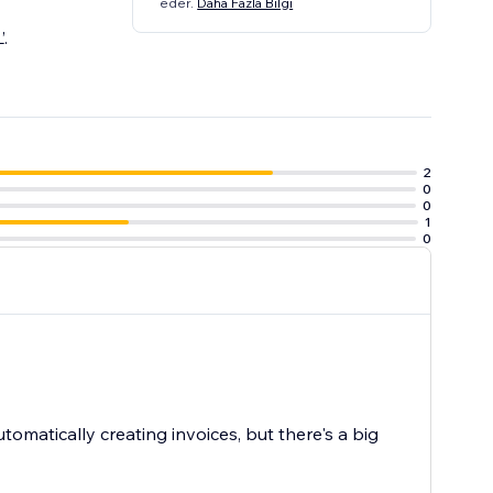
eder.
Daha Fazla Bilgi
.
2
0
0
1
0
atically creating invoices, but there's a big