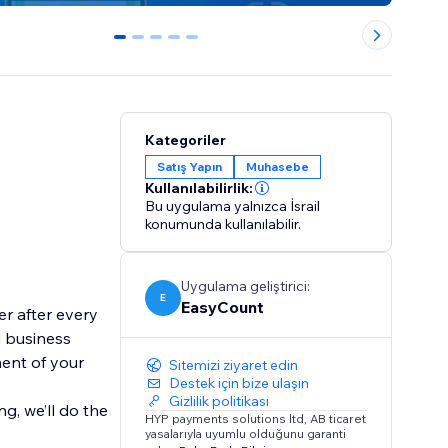
0
1
2
3
4
Kategoriler
Satış Yapın
Muhasebe
Kullanılabilirlik:
Bu uygulama yalnızca İsrail
konumunda kullanılabilir.
Uygulama geliştirici:
E
EasyCount
r after every
d business
ent of your
Sitemizi ziyaret edin
Destek için bize ulaşın
Gizlilik politikası
g, we’ll do the
HYP payments solutions ltd, AB ticaret
yasalarıyla uyumlu olduğunu garanti