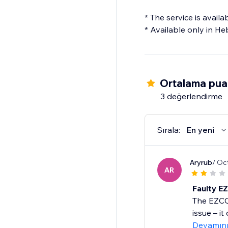
* The service is avail
* Available only in He
Ortalama pua
3 değerlendirme
Sırala:
En yeni
Aryrub
/ Oc
AR
Faulty E
The EZCOU
issue – i
Devamın