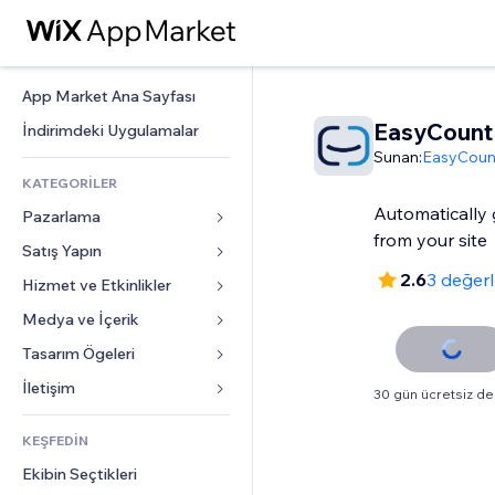
App Market Ana Sayfası
EasyCount
İndirimdeki Uygulamalar
Sunan:
EasyCoun
KATEGORİLER
Automatically 
Pazarlama
from your site
Satış Yapın
Reklamlar
2.6
3 değer
Mobil
Hizmet ve Etkinlikler
Mağazalar için uygulamalar
Site Analizleri
Gönderim ve Teslimat
Medya ve İçerik
Oteller
Sosyal Ağ
Satış Düğmeleri
Etkinlikler
Tasarım Ögeleri
Galeri
SEO
Online Kurslar
Restoranlar
Müzik
Haritalar ve Navigasyon
İletişim 
30 gün ücretsiz 
Etkileşim
Sipariş Üzerine Baskı
Emlak
Podcast
Gizlilik ve Güvenlik
Formlar
Site Listeleri
Muhasebe
KEŞFEDİN
Randevular
Fotoğrafçılık
Saat
Blog
E-posta
Kuponlar ve Müşteri Sadakati
Ekibin Seçtikleri
Video
Sayfa Şablonları
Anketler