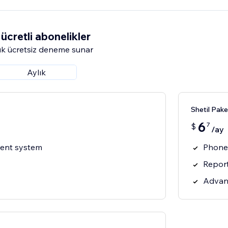
ücretli abonelikler
k ücretsiz deneme sunar
Aylık
Shetil Pake
6
7
$
/ay
ent system
Phone
Repor
Advan