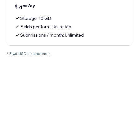
/ay
$
4
90
Storage: 10 GB
Fields per form: Unlimited
Submissions / month: Unlimited
* Fiyat USD cinsindendir.