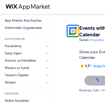
App Market Ana Sayfası
Events wit
İndirimdeki Uygulamalar
Calendar
KATEGORİLER
Sunan:
TinyLinks
Pazarlama
Show your Eve
Satış Yapın
Reklamlar
Calendar
Mobil
Hizmet ve Etkinlikler
Mağazalar için uygulamalar
1.7
7 değerl
Site Analizleri
Gönderim ve Teslimat
Medya ve İçerik
Oteller
Sosyal Ağ
Satış Düğmeleri
Etkinlikler
Tasarım Ögeleri
Galeri
SEO
Online Kurslar
Restoranlar
Müzik
Haritalar ve Navigasyon
İletişim 
Etkileşim
Sipariş Üzerine Baskı
Emlak
Podcast
Gizlilik ve Güvenlik
Formlar
Başlangıç fiyatı: 1,
Site Listeleri
Muhasebe
KEŞFEDİN
Randevular
Fotoğrafçılık
Saat
Blog
E-posta
Kuponlar ve Müşteri Sadakati
Ekibin Seçtikleri
Video
Sayfa Şablonları
Anketler