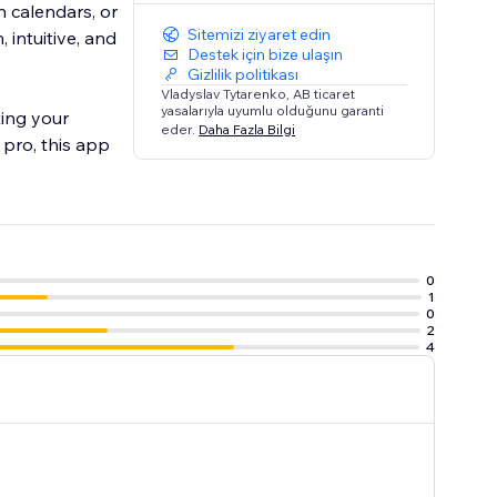
n calendars, or
Sitemizi ziyaret edin
 intuitive, and
Destek için bize ulaşın
Gizlilik politikası
Vladyslav Tytarenko, AB ticaret
yasalarıyla uyumlu olduğunu garanti
ting your
eder.
Daha Fazla Bilgi
pro, this app
0
1
0
2
4