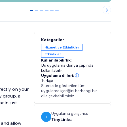
0
1
2
3
4
5
Kategoriler
Hizmet ve Etkinlikler
Etkinlikler
Kullanılabilirlik:
Bu uygulama dünya çapında
kullanılabilir.
Uygulama dilleri:
Türkçe
Sitenizde gösterilen tüm
rectly on your
uygulama içeriğini herhangi bir
y group, a
dile çevirebilirsiniz.
r in just
Uygulama geliştirici:
T
TinyLinks
 and allow