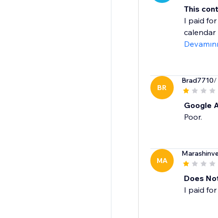
This con
I paid fo
calendar I
Devamın
Brad7710
/
BR
Google 
Poor.
Marashinv
MA
Does Not
I paid for