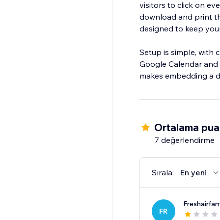
visitors to click on e
download and print the
designed to keep you
Setup is simple, with
Google Calendar and c
makes embedding a dyn
Ortalama puan
7 değerlendirme
Sırala:
En yeni
Freshairfam
FR