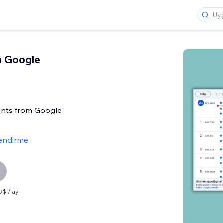
h Google
nts from Google
endirme
99$ / ay