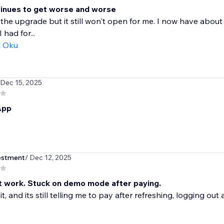
tinues to get worse and worse
r the upgrade but it still won't open for me. I now have about
 had for...
ı Oku
 Dec 15, 2025
App
estment
/ Dec 12, 2025
 work. Stuck on demo mode after paying.
 it, and its still telling me to pay after refreshing, logging out