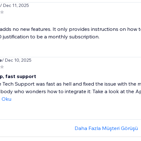
/ Dec 11, 2025
s
adds no new features. It only provides instructions on how 
justification to be a monthly subscription.
e
/ Dec 10, 2025
p, fast support
he Tech Support was fast as hell and fixed the issue with the 
body who wonders how to integrate it: Take a look at the Ap
ı Oku
Daha Fazla Müşteri Görüşü