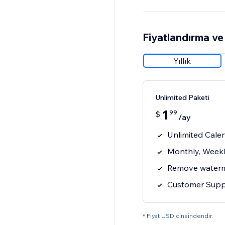
Fiyatlandırma ve 
Yıllık
Unlimited Paketi
1
99
$
/ay
Unlimited Cale
Monthly, Weekl
Remove water
Customer Supp
* Fiyat USD cinsindendir.