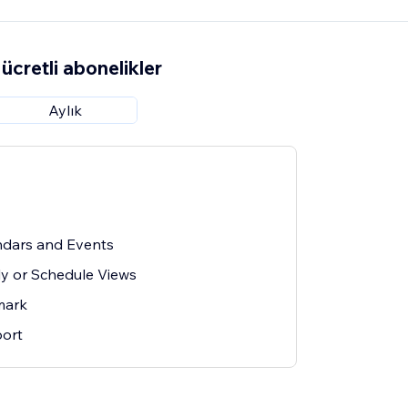
ücretli abonelikler
Aylık
ndars and Events
y or Schedule Views
mark
ort