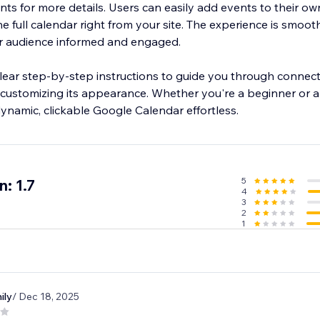
vents for more details. Users can easily add events to their ow
 full calendar right from your site. The experience is smooth,
r audience informed and engaged.
 clear step-by-step instructions to guide you through connec
ustomizing its appearance. Whether you're a beginner or a 
amic, clickable Google Calendar effortless.
5
: 1.7
4
3
2
1
ily
/ Dec 18, 2025