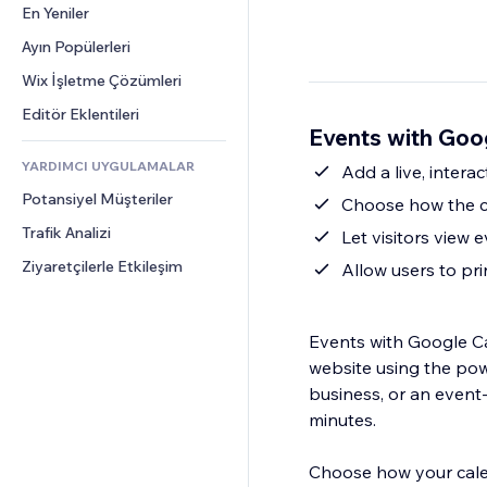
Dönüşüm
Depolama Çözümleri
En Yeniler
PDF
Görüntü Efektleri
Sohbet
Stoksuz Satış
Dosya Paylaşımı
Ayın Popülerleri
Düğmeler ve Menüler
Yorumlar
Fiyatlandırma ve Abonelik
Haberler
Afişler ve Rozetler
Wix İşletme Çözümleri
Telefon
Kitle Fonlaması
İçerik Hizmetleri
Hesap Makineleri
Topluluk
Editör Eklentileri
Yiyecek ve İçecek
Events with Goo
Metin Efektleri
Arama
Değerlendirmeler ve Müşteri 
Görüşleri
YARDIMCI UYGULAMALAR
Hava Durumu
Add a live, intera
CRM
Potansiyel Müşteriler
Grafik ve Tablolar
Choose how the ca
Trafik Analizi
Let visitors view 
Ziyaretçilerle Etkileşim
Allow users to pri
Events with Google Ca
website using the po
business, or an event-b
minutes.
Choose how your calen