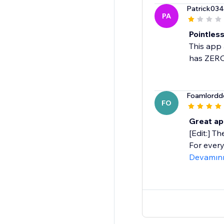
Patrick034
PA
Pointles
This app 
has ZERO 
Foamlordd
FO
Great ap
[Edit:] T
For every
Devamın