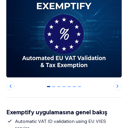
0
1
2
3
4
5
6
Exemptify uygulamasına genel bakış
Automatic VAT ID validation using EU VIES