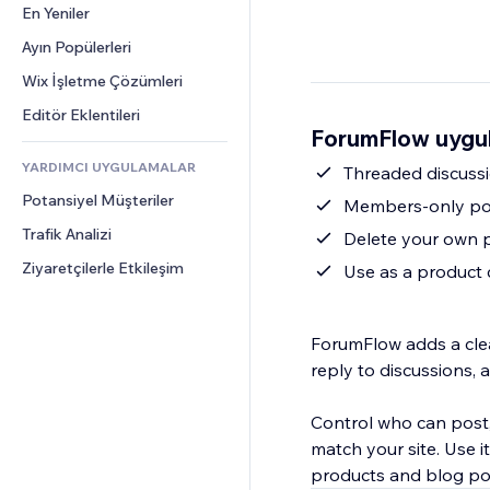
Dönüşüm
Depolama Çözümleri
En Yeniler
PDF
Görüntü Efektleri
Sohbet
Stoksuz Satış
Dosya Paylaşımı
Ayın Popülerleri
Düğmeler ve Menüler
Yorumlar
Fiyatlandırma ve Abonelik
Haberler
Afişler ve Rozetler
Wix İşletme Çözümleri
Telefon
Kitle Fonlaması
İçerik Hizmetleri
Hesap Makineleri
Topluluk
Editör Eklentileri
Yiyecek ve İçecek
ForumFlow uygul
Metin Efektleri
Arama
Değerlendirmeler ve Müşteri 
Görüşleri
YARDIMCI UYGULAMALAR
Hava Durumu
Threaded discuss
CRM
Potansiyel Müşteriler
Grafik ve Tablolar
Members-only pos
Trafik Analizi
Delete your own p
Ziyaretçilerle Etkileşim
Use as a product
ForumFlow adds a clea
reply to discussions,
Control who can post
match your site. Use 
products and blog po