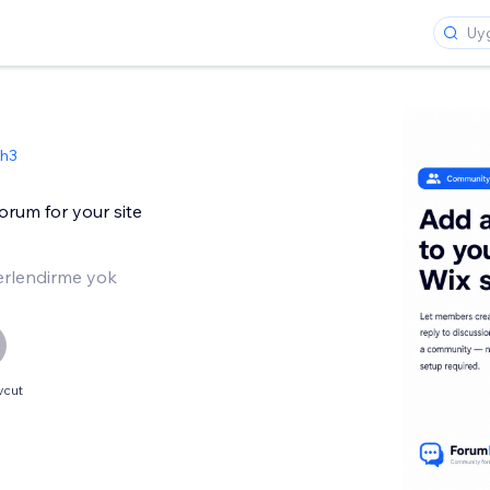
sh3
rum for your site
rlendirme yok
vcut