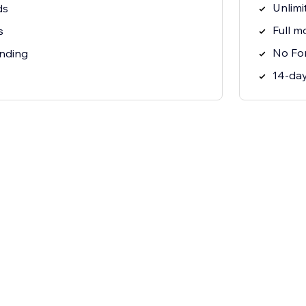
Unlimi
ds
Full m
s
No Fo
nding
14-day 