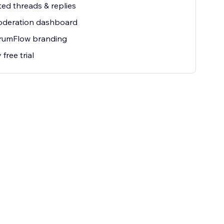
ted threads & replies
oderation dashboard
rumFlow branding
free trial