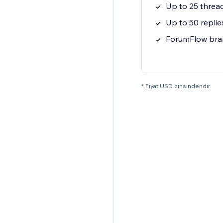
Up to 25 threa
Up to 50 replie
ForumFlow bra
* Fiyat USD cinsindendir.