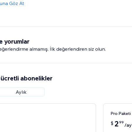
una Göz At
e yorumlar
erlendirme almamış. İlk değerlendiren siz olun.
ücretli abonelikler
Aylık
Pro Paketi
2
99
$
/ay