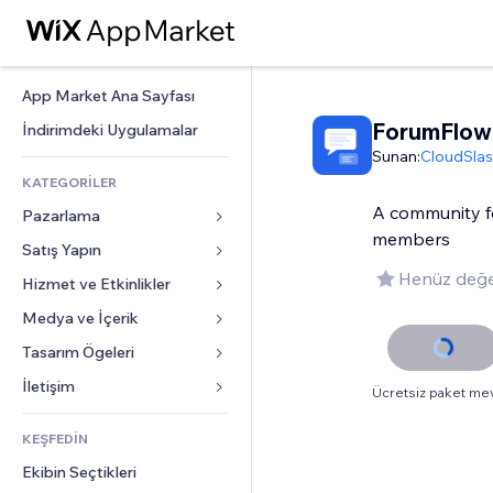
App Market Ana Sayfası
ForumFlow
İndirimdeki Uygulamalar
Sunan:
CloudSla
KATEGORİLER
A community fo
Pazarlama
members
Satış Yapın
Reklamlar
Henüz değe
Mobil
Hizmet ve Etkinlikler
Mağazalar için uygulamalar
Site Analizleri
Gönderim ve Teslimat
Medya ve İçerik
Oteller
Sosyal Ağ
Satış Düğmeleri
Etkinlikler
Tasarım Ögeleri
Galeri
SEO
Online Kurslar
Restoranlar
Müzik
Haritalar ve Navigasyon
İletişim 
Ücretsiz paket me
Etkileşim
Sipariş Üzerine Baskı
Emlak
Podcast
Gizlilik ve Güvenlik
Formlar
Site Listeleri
Muhasebe
KEŞFEDİN
Randevular
Fotoğrafçılık
Saat
Blog
E-posta
Kuponlar ve Müşteri Sadakati
Ekibin Seçtikleri
Video
Sayfa Şablonları
Anketler