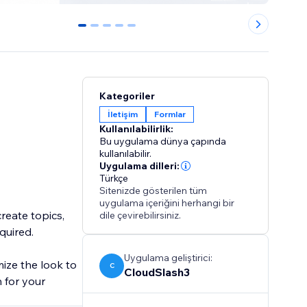
0
1
2
3
4
Kategoriler
İletişim
Formlar
Kullanılabilirlik:
Bu uygulama dünya çapında
kullanılabilir.
Uygulama dilleri:
Türkçe
Sitenizde gösterilen tüm
uygulama içeriğini herhangi bir
reate topics,
dile çevirebilirsiniz.
quired.
Uygulama geliştirici:
ize the look to
C
CloudSlash3
 for your