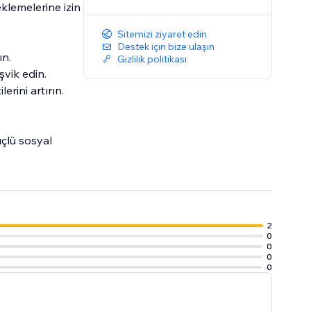
eklemelerine izin
Sitemizi ziyaret edin
Destek için bize ulaşın
ın.
Gizlilik politikası
şvik edin.
erini artırın.
çlü sosyal
2
0
0
0
0