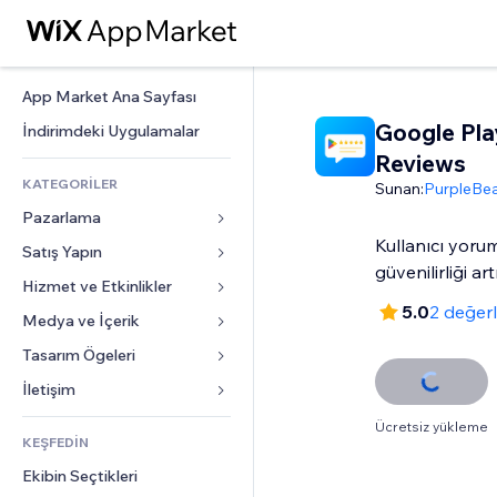
App Market Ana Sayfası
Google Pla
İndirimdeki Uygulamalar
Reviews
KATEGORİLER
Sunan:
PurpleBe
Pazarlama
Kullanıcı yoru
Satış Yapın
Reklamlar
güvenilirliği art
Mobil
Hizmet ve Etkinlikler
Mağazalar için uygulamalar
5.0
2 değer
Site Analizleri
Gönderim ve Teslimat
Medya ve İçerik
Oteller
Sosyal Ağ
Satış Düğmeleri
Etkinlikler
Tasarım Ögeleri
Galeri
SEO
Online Kurslar
Restoranlar
Müzik
Haritalar ve Navigasyon
İletişim 
Etkileşim
Sipariş Üzerine Baskı
Emlak
Podcast
Gizlilik ve Güvenlik
Formlar
Ücretsiz yükleme
Site Listeleri
Muhasebe
KEŞFEDİN
Randevular
Fotoğrafçılık
Saat
Blog
E-posta
Kuponlar ve Müşteri Sadakati
Ekibin Seçtikleri
Video
Sayfa Şablonları
Anketler