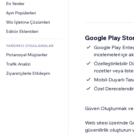
Dönüşüm
Depolama Çözümleri
En Yeniler
PDF
Görüntü Efektleri
Sohbet
Stoksuz Satış
Dosya Paylaşımı
Ayın Popülerleri
Düğmeler ve Menüler
Yorumlar
Fiyatlandırma ve Abonelik
Haberler
Afişler ve Rozetler
Wix İşletme Çözümleri
Telefon
Kitle Fonlaması
İçerik Hizmetleri
Hesap Makineleri
Topluluk
Editör Eklentileri
Yiyecek ve İçecek
Google Play Sto
Metin Efektleri
Arama
Değerlendirmeler ve Müşteri 
Görüşleri
YARDIMCI UYGULAMALAR
Hava Durumu
Google Play Ente
CRM
incelemeleri içe ak
Potansiyel Müşteriler
Grafik ve Tablolar
Özelleştirilebilir 
Trafik Analizi
rozetler veya list
Ziyaretçilerle Etkileşim
Mobil-Duyarlı Tas
Özel Derecelendir
Güven Oluşturmak ve İ
Web sitesi üzerinde G
güvenilirlik oluşturun