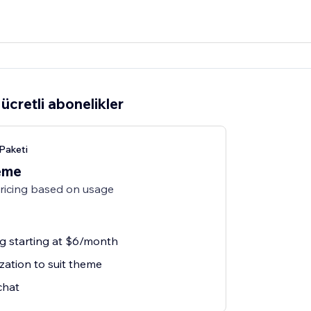
ücretli abonelikler
Paketi
eme
pricing based on usage
ng starting at $6/month
zation to suit theme
chat