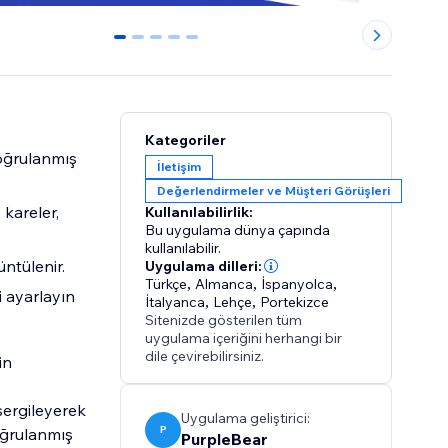
0
1
2
3
4
Kategoriler
oğrulanmış
İletişim
Değerlendirmeler ve Müşteri Görüşleri
 kareler,
Kullanılabilirlik:
Bu uygulama dünya çapında
kullanılabilir.
ntülenir.
Uygulama dilleri:
Türkçe
,
Almanca
,
İspanyolca
,
 ayarlayın
İtalyanca
,
Lehçe
,
Portekizce
Sitenizde gösterilen tüm
uygulama içeriğini herhangi bir
dile çevirebilirsiniz.
in
sergileyerek
Uygulama geliştirici:
P
oğrulanmış
PurpleBear