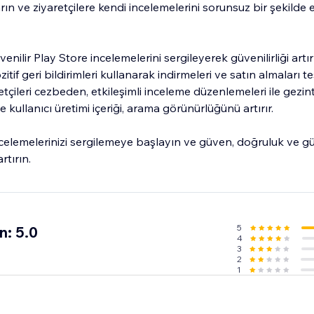
tarın ve ziyaretçilere kendi incelemelerini sorunsuz bir şekilde 
ilir Play Store incelemelerini sergileyerek güvenilirliği artır
zitif geri bildirimleri kullanarak indirmeleri ve satın almaları te
etçileri cezbeden, etkileşimli inceleme düzenlemeleri ile gezintil
e kullanıcı üretimi içeriği, arama görünürlüğünü artırır.
elemelerinizi sergilemeye başlayın ve güven, doğruluk ve gü
rtırın.
5
n: 5.0
4
3
2
1