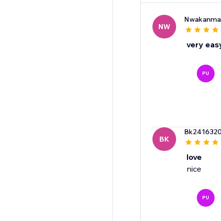
Nwakanma
NW
very eas
PU
Bk241632
BK
love
nice
PU