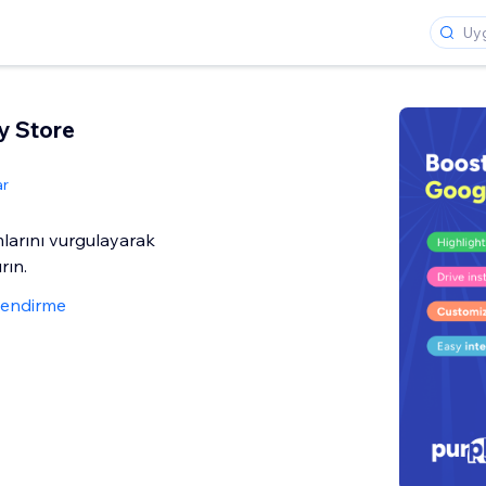
y Store
ar
mlarını vurgulayarak
ırın.
lendirme