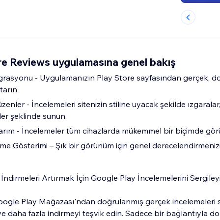
re Reviews uygulamasına genel bakış
grasyonu - Uygulamanızın Play Store sayfasından gerçek, d
tarın
Düzenler - İncelemeleri sitenizin stiline uyacak şekilde ızgaralar,
eler şeklinde sunun.
arım - İncelemeler tüm cihazlarda mükemmel bir biçimde görü
me Gösterimi – Şık bir görünüm için genel derecelendirmenizi
ndirmeleri Artırmak İçin Google Play İncelemelerini Sergiley
oogle Play Mağazası'ndan doğrulanmış gerçek incelemeleri 
 ve daha fazla indirmeyi teşvik edin. Sadece bir bağlantıyla d