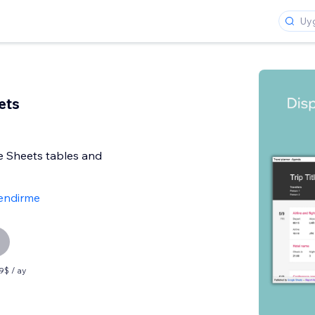
ets
e Sheets tables and
lendirme
99$ / ay