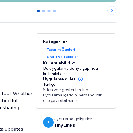
0
1
2
3
Kategoriler
Tasarım Ögeleri
Grafik ve Tablolar
Kullanılabilirlik:
Bu uygulama dünya çapında
kullanılabilir.
Uygulama dilleri:
Türkçe
Sitenizde gösterilen tüm
y tool. Whether
uygulama içeriğini herhangi bir
mbed full
dile çevirebilirsiniz.
r sharing
Uygulama geliştirici:
T
TinyLinks
ata updates