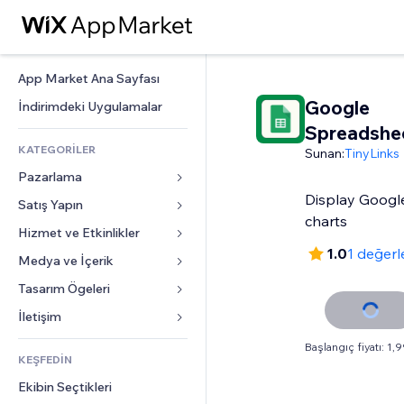
App Market Ana Sayfası
Google
İndirimdeki Uygulamalar
Spreadshe
KATEGORİLER
Sunan:
TinyLinks
Pazarlama
Display Googl
Satış Yapın
Reklamlar
charts
Mobil
Hizmet ve Etkinlikler
Mağazalar için uygulamalar
1.0
1 değer
Site Analizleri
Gönderim ve Teslimat
Medya ve İçerik
Oteller
Sosyal Ağ
Satış Düğmeleri
Etkinlikler
Tasarım Ögeleri
Galeri
SEO
Online Kurslar
Restoranlar
Müzik
Haritalar ve Navigasyon
İletişim 
Etkileşim
Sipariş Üzerine Baskı
Emlak
Podcast
Gizlilik ve Güvenlik
Formlar
Başlangıç fiyatı: 1,
Site Listeleri
Muhasebe
KEŞFEDİN
Randevular
Fotoğrafçılık
Saat
Blog
E-posta
Kuponlar ve Müşteri Sadakati
Ekibin Seçtikleri
Video
Sayfa Şablonları
Anketler