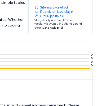
 simple tables
Sitemizi ziyaret edin
Destek için bize ulaşın
Gizlilik politikası
nutes. Whether
Vladyslav Tytarenko, AB ticaret
yasalarıyla uyumlu olduğunu garanti
d, no coding
eder.
Daha Fazla Bilgi
0
0
0
0
1
tact support - email address came back. Please