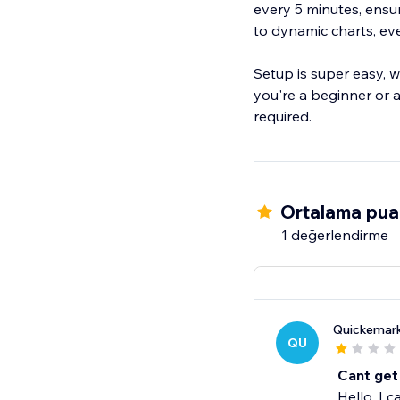
every 5 minutes, ensu
to dynamic charts, ev
Setup is super easy, w
you're a beginner or a
required.
Ortalama puan
1 değerlendirme
Quickemark
QU
Cant get 
Hello, I 