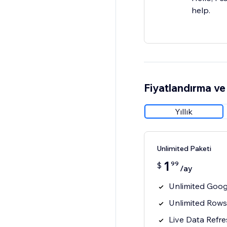
help.
Fiyatlandırma ve 
Yıllık
Unlimited Paketi
1
99
$
/ay
Unlimited Goog
Unlimited Rows 
Live Data Refr