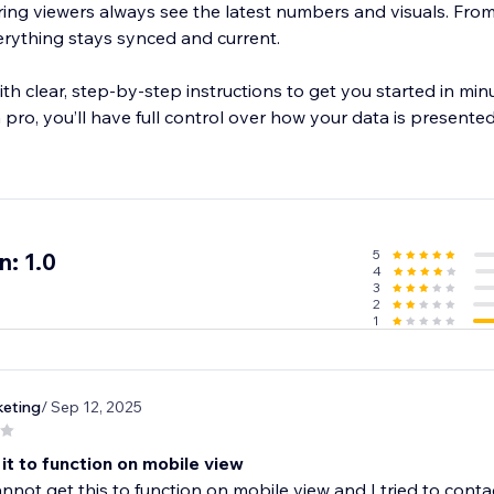
ring viewers always see the latest numbers and visuals. From
erything stays synced and current.
ith clear, step-by-step instructions to get you started in mi
 pro, you’ll have full control over how your data is presente
5
: 1.0
4
3
2
1
eting
/ Sep 12, 2025
it to function on mobile view
cannot get this to function on mobile view and I tried to con