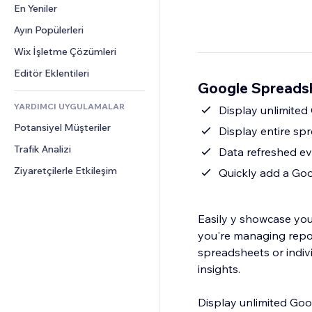
Dönüşüm
Depolama Çözümleri
En Yeniler
PDF
Görüntü Efektleri
Sohbet
Stoksuz Satış
Dosya Paylaşımı
Ayın Popülerleri
Düğmeler ve Menüler
Yorumlar
Fiyatlandırma ve Abonelik
Haberler
Afişler ve Rozetler
Wix İşletme Çözümleri
Telefon
Kitle Fonlaması
İçerik Hizmetleri
Hesap Makineleri
Topluluk
Editör Eklentileri
Yiyecek ve İçecek
Google Spreadsh
Metin Efektleri
Arama
Değerlendirmeler ve Müşteri 
Görüşleri
YARDIMCI UYGULAMALAR
Hava Durumu
Display unlimited
CRM
Potansiyel Müşteriler
Grafik ve Tablolar
Display entire sp
Trafik Analizi
Data refreshed ev
Ziyaretçilerle Etkileşim
Quickly add a Goo
Easily y showcase you
you're managing report
spreadsheets or indivi
insights.
Display unlimited Goog