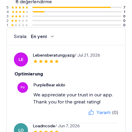
8 değerlendirme
5
7
4
1
3
0
2
0
1
0
Sırala:
En yeni
Lebensberatungyazg
/ Jul 21, 2026
LE
Optimierung
PurpleBear ekibi
PU
We appreciate your trust in our app.
Thank you for the great rating!
Yararlı
(0)
Loadncode
/ Jun 7, 2026
LO