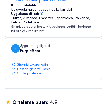
Kullanılabilirlik:
Hikayenizi geliştirmek, sonuçları görsel olarak
Bu uygulama dünya çapında kullanılabilir.
sergilemek ve dönüşümleri artırmak için verilerinizi
Uygulama dilleri:
Türkçe
,
Almanca
,
Fransızca
,
İspanyolca
,
İtalyanca
,
güçlü bir araç haline getirmek için Grafikler ve
Lehçe
,
Portekizce
Grafikler'i hemen yükleyin.
Sitenizde gösterilen tüm uygulama içeriğini herhangi
bir dile çevirebilirsiniz.
Uygulama geliştirici:
P
PurpleBear
Sitemizi ziyaret edin
Destek için bize ulaşın
Gizlilik politikası
Ortalama puan: 4.9