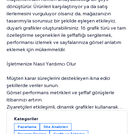
dönüştürür. Ürünleri karşılaştırıyor ya da satış
ilerlemesini vurguluyor olsanız da, mağazanızın
tasarımıyla sorunsuz bir şekilde eşleşen etkileyici,
duyarlı grafikler oluşturabilirsiniz. 16 grafik türü ve tam
özelleştirme seçenekleri ile şeffaflığı sergilemek,
performansı izlemek ve sayfalarınıza görsel anlatım
eklemek için mükemmeldir.
İşletmenize Nasıl Yardımcı Olur
Müşteri karar süreçlerini destekleyen ikna edici
şekillerde veriler sunun.
Görsel performans metrikleri ve şeffaf görüşlerle
itibarınızı artırın.
Ziyaretçileri etkileşimli, dinamik grafikler kullanarak
tutun.
Kategoriler
Oto senkronizasyon, grafiklerinizin güncel ve doğru
Pazarlama
Site Analizleri
kalmasını sağlar.
Tasarım Ögeleri
Grafik ve Tablolar