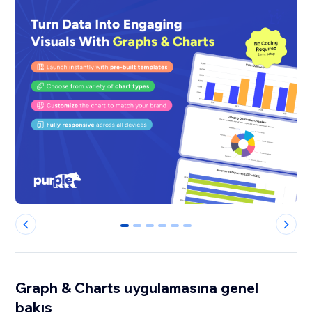
0
1
2
3
4
5
Graph & Charts uygulamasına genel
bakış