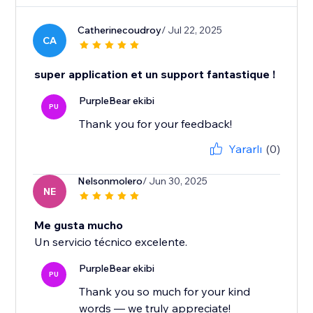
Catherinecoudroy
/ Jul 22, 2025
CA
super application et un support fantastique !
PurpleBear ekibi
PU
Thank you for your feedback!
Yararlı
(0)
Nelsonmolero
/ Jun 30, 2025
NE
Me gusta mucho
Un servicio técnico excelente.
PurpleBear ekibi
PU
Thank you so much for your kind
words — we truly appreciate!