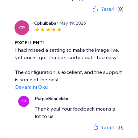
Yararlı
(0)
Cpkulbaba
/ May 19, 2025
CP
EXCELLENT!
I had missed a setting to make the image live,
yet once I got tha part sorted out - too easy!
The configuration is excellent, and the support
is some of the best...
Devamını Oku
PurpleBear ekibi
PU
Thank you! Your feedback means a
lot to us.
Yararlı
(0)