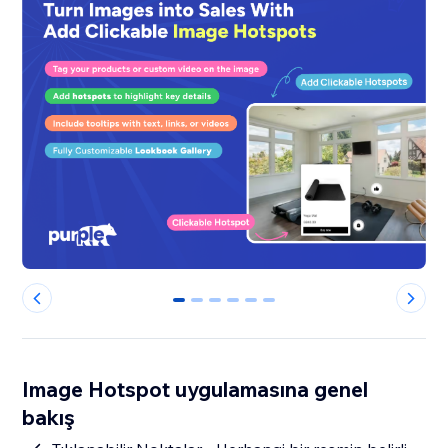
0
1
2
3
4
5
Image Hotspot uygulamasına genel
bakış