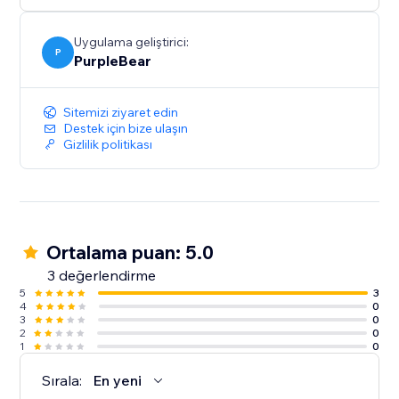
Uygulama geliştirici:
P
PurpleBear
Sitemizi ziyaret edin
Destek için bize ulaşın
Gizlilik politikası
Ortalama puan: 5.0
3 değerlendirme
5
3
4
0
3
0
2
0
1
0
Sırala:
En yeni