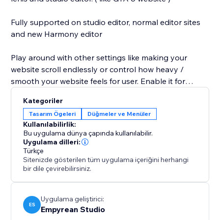
Fully supported on studio editor, normal editor sites
and new Harmony editor
Play around with other settings like making your
website scroll endlessly or control how heavy /
smooth your website feels for user. Enable it for
whole website or option to enable it on just single
Kategoriler
page
Tasarım Ögeleri
Düğmeler ve Menüler
Kullanılabilirlik:
Bu uygulama dünya çapında kullanılabilir.
Credits to Lenis library:
Uygulama dilleri:
Türkçe
https://github.com/darkroomengineering
Sitenizde gösterilen tüm uygulama içeriğini herhangi
bir dile çevirebilirsiniz.
Uygulama geliştirici:
ES
Empyrean Studio