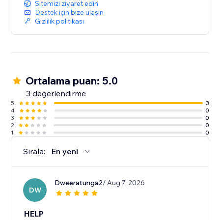
Sitemizi ziyaret edin
Destek için bize ulaşın
Gizlilik politikası
Ortalama puan: 5.0
3 değerlendirme
5
3
4
0
3
0
2
0
1
0
Sırala:
En yeni
Dweeratunga2
/ Aug 7, 2026
DW
HELP