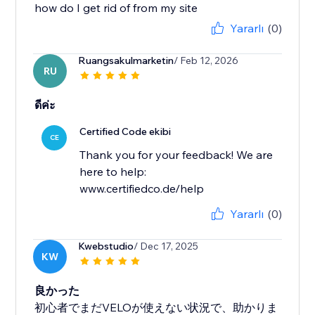
how do I get rid of from my site
Yararlı
(0)
Ruangsakulmarketin
/ Feb 12, 2026
RU
ดีค่ะ
Certified Code ekibi
CE
Thank you for your feedback! We are
here to help:
www.certifiedco.de/help
Yararlı
(0)
Kwebstudio
/ Dec 17, 2025
KW
良かった
初心者でまだVELOが使えない状況で、助かりま