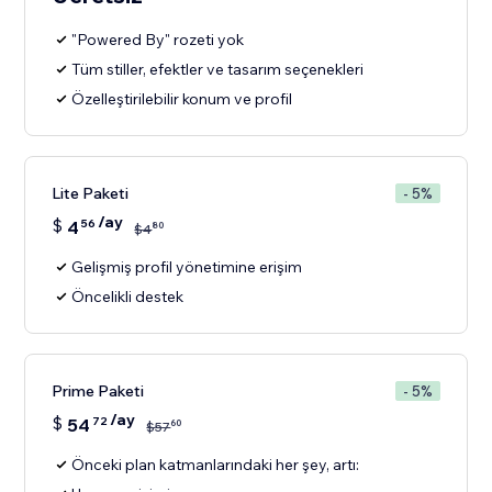
"Powered By" rozeti yok
Tüm stiller, efektler ve tasarım seçenekleri
Özelleştirilebilir konum ve profil
Lite Paketi
- 5%
/ay
$
4
56
80
$
4
Gelişmiş profil yönetimine erişim
Öncelikli destek
Prime Paketi
- 5%
/ay
$
54
72
60
$
57
Önceki plan katmanlarındaki her şey, artı: