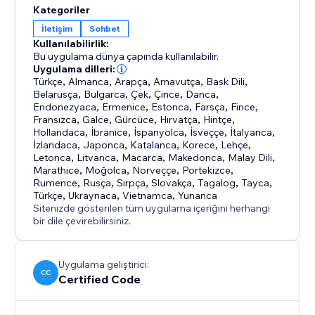
Kategoriler
İletişim
Sohbet
Kullanılabilirlik:
Bu uygulama dünya çapında kullanılabilir.
Uygulama dilleri:
Türkçe
,
Almanca
,
Arapça
,
Arnavutça
,
Bask Dili
,
Belarusça
,
Bulgarca
,
Çek
,
Çince
,
Danca
,
Endonezyaca
,
Ermenice
,
Estonca
,
Farsça
,
Fince
,
Fransızca
,
Galce
,
Gürcüce
,
Hırvatça
,
Hintçe
,
Hollandaca
,
İbranice
,
İspanyolca
,
İsveççe
,
İtalyanca
,
İzlandaca
,
Japonca
,
Katalanca
,
Korece
,
Lehçe
,
Letonca
,
Litvanca
,
Macarca
,
Makedonca
,
Malay Dili
,
Marathice
,
Moğolca
,
Norveççe
,
Portekizce
,
Rumence
,
Rusça
,
Sırpça
,
Slovakça
,
Tagalog
,
Tayca
,
Türkçe
,
Ukraynaca
,
Vietnamca
,
Yunanca
Sitenizde gösterilen tüm uygulama içeriğini herhangi
bir dile çevirebilirsiniz.
Uygulama geliştirici:
CC
Certified Code