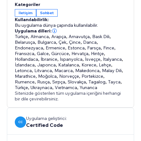
Kategoriler
İletişim
Sohbet
Kullanılabilirlik:
Bu uygulama dünya çapında kullanılabilir.
Uygulama dilleri:
Türkçe
,
Almanca
,
Arapça
,
Arnavutça
,
Bask Dili
,
Belarusça
,
Bulgarca
,
Çek
,
Çince
,
Danca
,
Endonezyaca
,
Ermenice
,
Estonca
,
Farsça
,
Fince
,
Fransızca
,
Galce
,
Gürcüce
,
Hırvatça
,
Hintçe
,
Hollandaca
,
İbranice
,
İspanyolca
,
İsveççe
,
İtalyanca
,
İzlandaca
,
Japonca
,
Katalanca
,
Korece
,
Lehçe
,
Letonca
,
Litvanca
,
Macarca
,
Makedonca
,
Malay Dili
,
Marathice
,
Moğolca
,
Norveççe
,
Portekizce
,
Rumence
,
Rusça
,
Sırpça
,
Slovakça
,
Tagalog
,
Tayca
,
Türkçe
,
Ukraynaca
,
Vietnamca
,
Yunanca
Sitenizde gösterilen tüm uygulama içeriğini herhangi
bir dile çevirebilirsiniz.
Uygulama geliştirici:
CC
Certified Code