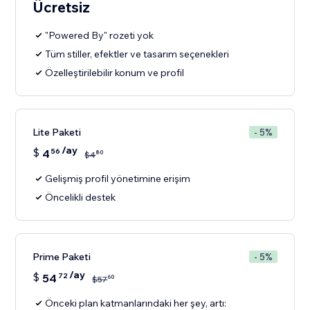
Ücretsiz
"Powered By" rozeti yok
Tüm stiller, efektler ve tasarım seçenekleri
Özelleştirilebilir konum ve profil
Lite Paketi
- 5%
/ay
$
4
56
80
$
4
Gelişmiş profil yönetimine erişim
Öncelikli destek
Prime Paketi
- 5%
/ay
$
54
72
60
$
57
Önceki plan katmanlarındaki her şey, artı: