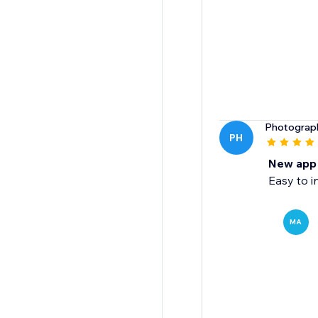
Photograph
PH
New app 
Easy to in
MA