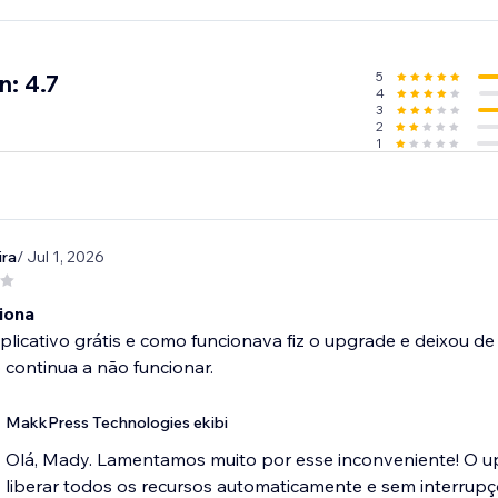
5
n: 4.7
4
3
2
1
ra
/ Jul 1, 2026
iona
aplicativo grátis e como funcionava fiz o upgrade e deixou de
continua a não funcionar.
MakkPress Technologies ekibi
Olá, Mady. Lamentamos muito por esse inconveniente! O u
liberar todos os recursos automaticamente e sem interru