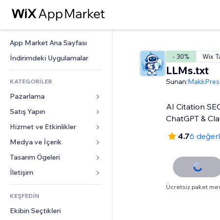
App Market Ana Sayfası
- 30%
Wix T
İndirimdeki Uygulamalar
LLMs.txt
Sunan:
MakkPres
KATEGORİLER
Pazarlama
AI Citation SEO
Satış Yapın
Reklamlar
ChatGPT & Cl
Mobil
Hizmet ve Etkinlikler
Mağazalar için uygulamalar
4.7
6 değer
Site Analizleri
Gönderim ve Teslimat
Medya ve İçerik
Oteller
Sosyal Ağ
Satış Düğmeleri
Etkinlikler
Tasarım Ögeleri
Galeri
SEO
Online Kurslar
Restoranlar
Müzik
Haritalar ve Navigasyon
İletişim 
Etkileşim
Sipariş Üzerine Baskı
Emlak
Podcast
Gizlilik ve Güvenlik
Formlar
Ücretsiz paket me
Site Listeleri
Muhasebe
KEŞFEDİN
Randevular
Fotoğrafçılık
Saat
Blog
E-posta
Kuponlar ve Müşteri Sadakati
Ekibin Seçtikleri
Video
Sayfa Şablonları
Anketler