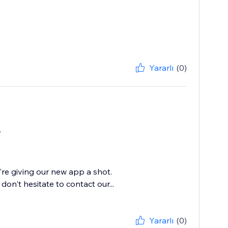
Yararlı
(0)
.
're giving our new app a shot.
on't hesitate to contact our...
Yararlı
(0)