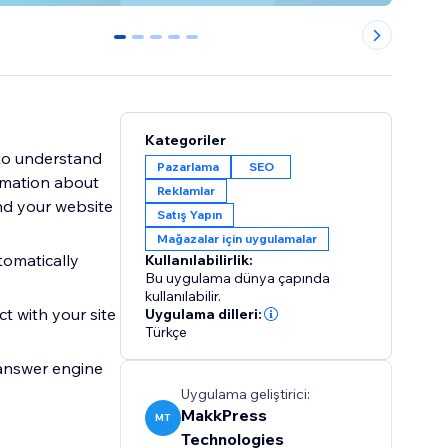
0
1
2
3
4
Kategoriler
 to understand
Pazarlama
SEO
ormation about
Reklamlar
Satış Yapın
Mağazalar için uygulamalar
tomatically
Kullanılabilirlik:
Bu uygulama dünya çapında
kullanılabilir.
t with your site
Uygulama dilleri:
Türkçe
 answer engine
Uygulama geliştirici:
MakkPress
MT
Technologies