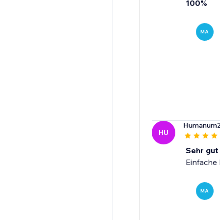
100%
MA
Humanum
HU
Sehr gut
Einfache I
MA