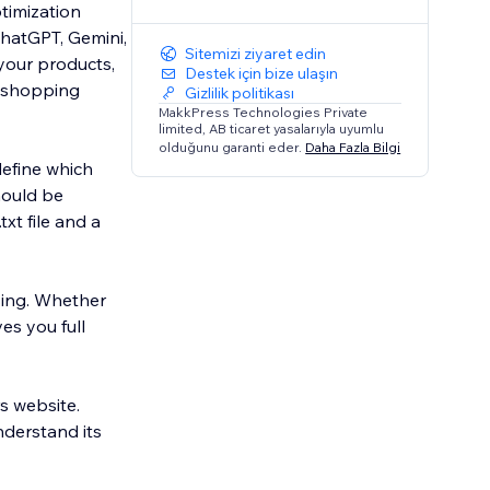
timization
ChatGPT, Gemini,
Sitemizi ziyaret edin
 your products,
Destek için bize ulaşın
I shopping
Gizlilik politikası
MakkPress Technologies Private
limited, AB ticaret yasalarıyla uyumlu
olduğunu garanti eder.
Daha Fazla Bilgi
define which
hould be
xt file and a
ssing. Whether
es you full
s website.
nderstand its