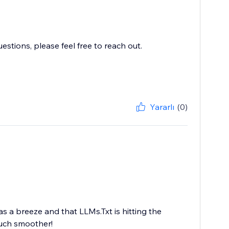
stions, please feel free to reach out.
Yararlı
(0)
as a breeze and that LLMs.Txt is hitting the
much smoother!