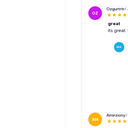
Ozgurtrtr
/
OZ
great
its great
MA
Amirziony
/
AM