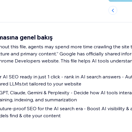
masına genel bakış
hout this file, agents may spend more time crawling the site
ucture and primary content.” Google has officially shared inf
ebsite. This file helps AI tools understand your website
I SEO ready in just 1 click - rank in AI search answers - Au
red LLMs.txt tailored to your website
PT, Claude, Gemini & Perplexity - Decide how AI tools interac
raining, indexing, and summarization
ture-proof SEO for the AI search era - Boost AI visibility &
els find & cite your content