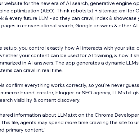
r website for the new era of AI search, generative engine op
ine optimization (AEO). Think robots.txt + sitemap.xml for 
rok & every future LLM - so they can crawl, index & showcase
d pages in conversational search, Google answers & other A
 setup, you control exactly how AI interacts with your site: 
whether your content can be used for AI training, & how it s
ummarized in AI answers. The app generates a dynamic LLMs.t
tems can crawl in real time.
tools confirm everything works correctly, so you're never gue
ommerce brand, creator, blogger, or SEO agency, LLMs.txt giv
earch visibility & content discovery.
 shared information about LLMs.txt on the Chrome Developer
this file, agents may spend more time crawling the site to u
nd primary content.”