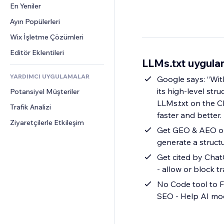
Dönüşüm
Depolama Çözümleri
En Yeniler
PDF
Görüntü Efektleri
Sohbet
Stoksuz Satış
Dosya Paylaşımı
Ayın Popülerleri
Düğmeler ve Menüler
Yorumlar
Fiyatlandırma ve Abonelik
Haberler
Afişler ve Rozetler
Wix İşletme Çözümleri
Telefon
Kitle Fonlaması
İçerik Hizmetleri
Hesap Makineleri
Topluluk
Editör Eklentileri
Yiyecek ve İçecek
LLMs.txt uygula
Metin Efektleri
Arama
Değerlendirmeler ve Müşteri 
Görüşleri
YARDIMCI UYGULAMALAR
Hava Durumu
Google says: “Wit
CRM
its high-level str
Potansiyel Müşteriler
Grafik ve Tablolar
LLMs.txt on the Chrome Developers w
Trafik Analizi
faster and better.
Ziyaretçilerle Etkileşim
Get GEO & AEO or A
generate a structu
Get cited by ChatG
- allow or block t
No Code tool to Fu
SEO - Help AI mod