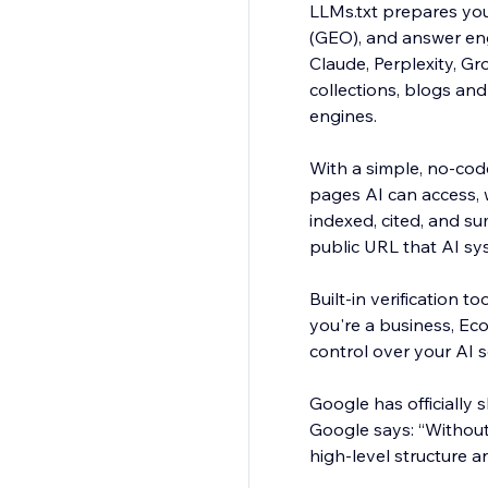
LLMs.txt prepares you
(GEO), and answer eng
Claude, Perplexity, G
collections, blogs an
engines.
With a simple, no-code
pages AI can access, 
indexed, cited, and s
public URL that AI sys
Built-in verification 
you're a business, Ec
control over your AI s
Google has officially
Google says: “Without 
high-level structure a