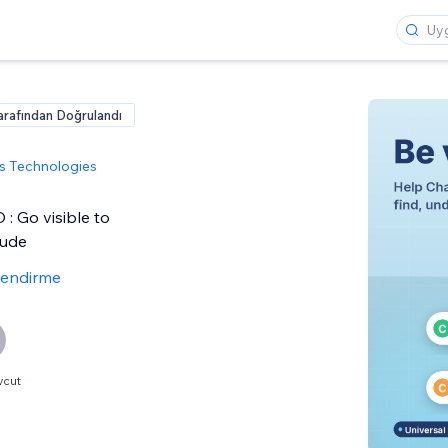
arafından Doğrulandı
s Technologies
 : Go visible to
aude
lendirme
vcut