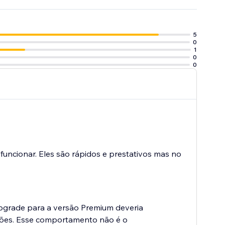
5
0
1
0
0
 funcionar. Eles são rápidos e prestativos mas no
pgrade para a versão Premium deveria
pções. Esse comportamento não é o