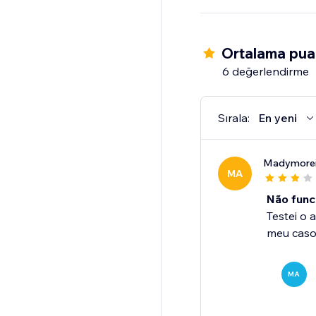
Ortalama pua
6 değerlendirme
Sırala:
En yeni
Madymorei
MA
Não func
Testei o 
meu caso 
MA