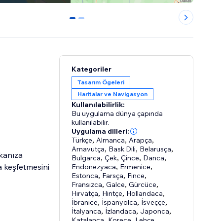
0
1
Kategoriler
Tasarım Ögeleri
Haritalar ve Navigasyon
Kullanılabilirlik:
Bu uygulama dünya çapında
kullanılabilir.
Uygulama dilleri:
Türkçe
,
Almanca
,
Arapça
,
Arnavutça
,
Bask Dili
,
Belarusça
,
rkanıza
Bulgarca
,
Çek
,
Çince
,
Danca
,
la keşfetmesini
Endonezyaca
,
Ermenice
,
Estonca
,
Farsça
,
Fince
,
Fransızca
,
Galce
,
Gürcüce
,
Hırvatça
,
Hintçe
,
Hollandaca
,
İbranice
,
İspanyolca
,
İsveççe
,
İtalyanca
,
İzlandaca
,
Japonca
,
Katalanca
,
Korece
,
Lehçe
,