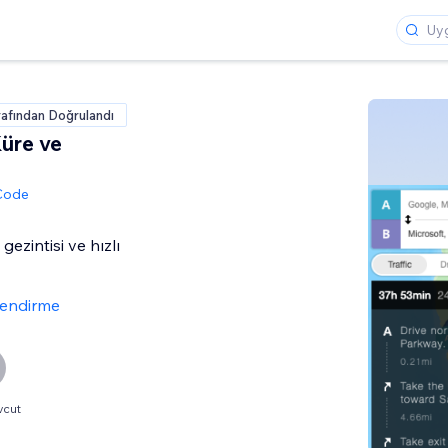
rafından Doğrulandı
Küre ve
 Code
 gezintisi ve hızlı
lendirme
vcut