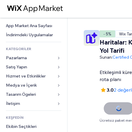
App Market Ana Sayfası
- 5%
Wix Ta
İndirimdeki Uygulamalar
Haritalar: 
KATEGORİLER
Yol Tarifi
Sunan:
Certified
Pazarlama
Satış Yapın
Reklamlar
Etkileşimli küre
Mobil
Hizmet ve Etkinlikler
Mağazalar için uygulamalar
rota planı
Site Analizleri
Gönderim ve Teslimat
Medya ve İçerik
Oteller
3.0
2 değer
Sosyal Ağ
Satış Düğmeleri
Etkinlikler
Tasarım Ögeleri
Galeri
SEO
Online Kurslar
Restoranlar
Müzik
Haritalar ve Navigasyon
İletişim 
Etkileşim
Sipariş Üzerine Baskı
Emlak
Podcast
Gizlilik ve Güvenlik
Formlar
Site Listeleri
Muhasebe
KEŞFEDİN
Randevular
Fotoğrafçılık
Saat
Blog
Ücretsiz paket me
E-posta
Kuponlar ve Müşteri Sadakati
Ekibin Seçtikleri
Video
Sayfa Şablonları
Anketler