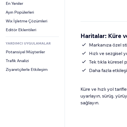
Dönüşüm
Depolama Çözümleri
En Yeniler
PDF
Görüntü Efektleri
Sohbet
Stoksuz Satış
Dosya Paylaşımı
Ayın Popülerleri
Düğmeler ve Menüler
Yorumlar
Fiyatlandırma ve Abonelik
Haberler
Afişler ve Rozetler
Wix İşletme Çözümleri
Telefon
Kitle Fonlaması
İçerik Hizmetleri
Hesap Makineleri
Topluluk
Editör Eklentileri
Yiyecek ve İçecek
Haritalar: Küre v
Metin Efektleri
Arama
Değerlendirmeler ve Müşteri 
Görüşleri
YARDIMCI UYGULAMALAR
Hava Durumu
Markanıza özel sti
CRM
Potansiyel Müşteriler
Grafik ve Tablolar
Hızlı ve sezgisel yo
Trafik Analizi
Tek tıkla küresel 
Ziyaretçilerle Etkileşim
Daha fazla etkileşi
Küre ve hızlı yol tarifl
uyarlayın, sürüş, yürüy
sağlayın.