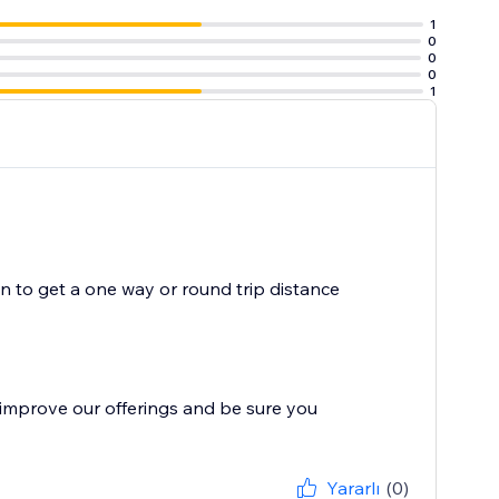
1
0
0
0
1
ion to get a one way or round trip distance
improve our offerings and be sure you
Yararlı
(0)