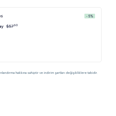
ti
- 5%
60
ay
$
57
landırma hakkına sahiptir ve indirim şartları değişikliklere tabidir.