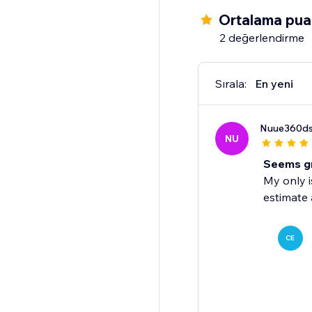
Ortalama pua
2 değerlendirme
Sırala:
En yeni
Nuue360d
NU
Seems gr
My only i
estimate 
CE