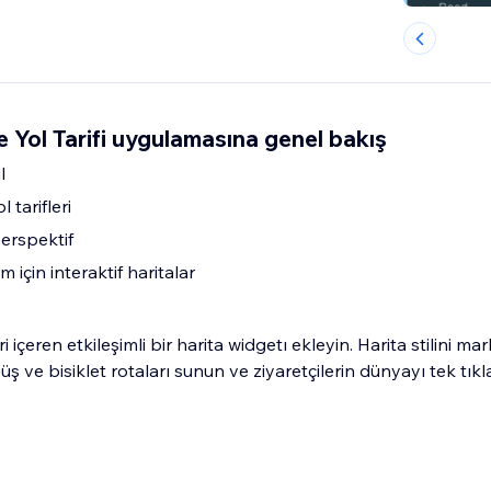
e Yol Tarifi uygulamasına genel bakış
l
l tarifleri
perspektif
m için interaktif haritalar
eri içeren etkileşimli bir harita widgetı ekleyin. Harita stilini ma
üş ve bisiklet rotaları sunun ve ziyaretçilerin dünyayı tek tık