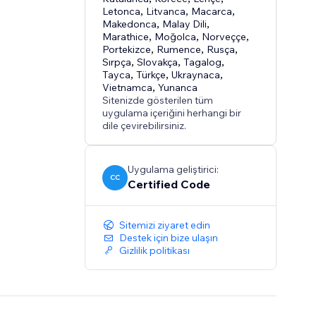
Letonca
,
Litvanca
,
Macarca
,
Makedonca
,
Malay Dili
,
Marathice
,
Moğolca
,
Norveççe
,
Portekizce
,
Rumence
,
Rusça
,
Sırpça
,
Slovakça
,
Tagalog
,
Tayca
,
Türkçe
,
Ukraynaca
,
Vietnamca
,
Yunanca
Sitenizde gösterilen tüm
uygulama içeriğini herhangi bir
dile çevirebilirsiniz.
Uygulama geliştirici:
CC
Certified Code
Sitemizi ziyaret edin
Destek için bize ulaşın
Gizlilik politikası