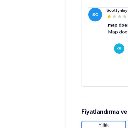
Scottyriley
SC
map doe
Map doesn
CE
Fiyatlandırma ve 
Yıllık