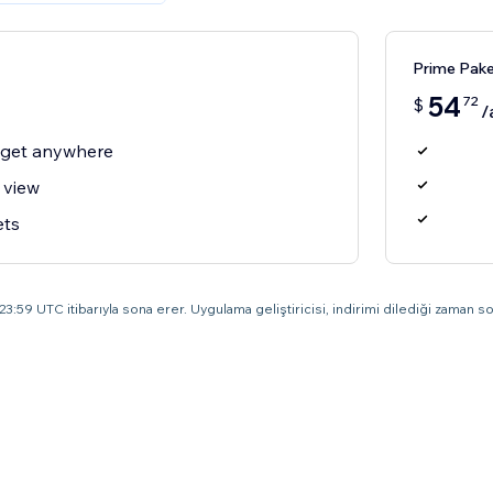
Prime Pake
54
72
$
/
dget anywhere
 view
ets
3:59 UTC itibarıyla sona erer. Uygulama geliştiricisi, indirimi dilediği zaman son