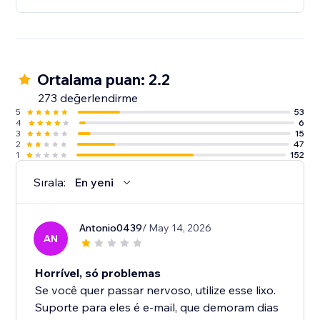
Ortalama puan: 2.2
273 değerlendirme
5
53
4
6
3
15
2
47
1
152
Sırala:
En yeni
Antonio0439
/ May 14, 2026
AN
Horrível, só problemas
Se você quer passar nervoso, utilize esse lixo.
Suporte para eles é e-mail, que demoram dias