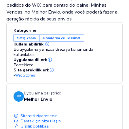
pedidos do WIX para dentro do painel Minhas
Vendas, no Melhor Envio, onde você poderá fazer a
Kategoriler
Satış Yapın
Gönderim ve Teslimat
Kullanılabilirlik:
Bu uygulama yalnızca Brezilya konumunda
kullanılabilir.
Uygulama dilleri:
Portekizce
Site gereklilikleri:
-
Wix Stores
Uygulama geliştirici:
ME
Melhor Envio
Sitemizi ziyaret edin
Destek için bize ulaşın
Gizlilik politikası