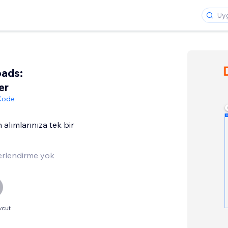
ads:
er
 Code
n alımlarınıza tek bir
rlendirme yok
vcut