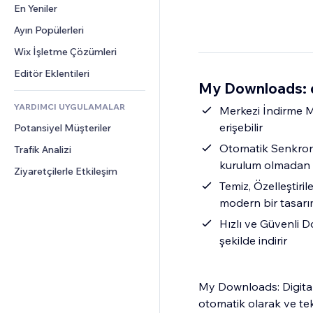
Dönüşüm
Depolama Çözümleri
En Yeniler
PDF
Görüntü Efektleri
Sohbet
Stoksuz Satış
Dosya Paylaşımı
Ayın Popülerleri
Düğmeler ve Menüler
Yorumlar
Fiyatlandırma ve Abonelik
Haberler
Afişler ve Rozetler
Wix İşletme Çözümleri
Telefon
Kitle Fonlaması
İçerik Hizmetleri
Hesap Makineleri
Topluluk
Editör Eklentileri
Yiyecek ve İçecek
My Downloads: di
Metin Efektleri
Arama
Değerlendirmeler ve Müşteri 
Görüşleri
YARDIMCI UYGULAMALAR
Hava Durumu
Merkezi İndirme Me
CRM
erişebilir
Potansiyel Müşteriler
Grafik ve Tablolar
Otomatik Senkroni
Trafik Analizi
kurulum olmadan 
Ziyaretçilerle Etkileşim
Temiz, Özelleştiril
modern bir tasarı
Hızlı ve Güvenli D
şekilde indirir
My Downloads: Digital 
otomatik olarak ve tek 