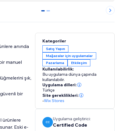
0
1
Kategoriler
rünlere anında
Satış Yapın
Mağazalar için uygulamalar
bir manuel
Pazarlama
Etkileşim
Kullanılabilirlik:
Bu uygulama dünya çapında
düğmelerini şık,
kullanılabilir.
Uygulama dilleri:
Türkçe
güvenli bir
Site gereklilikleri:
-
Wix Stores
Uygulama geliştirici:
l ürünlere
CC
Certified Code
sunar. Eski e-