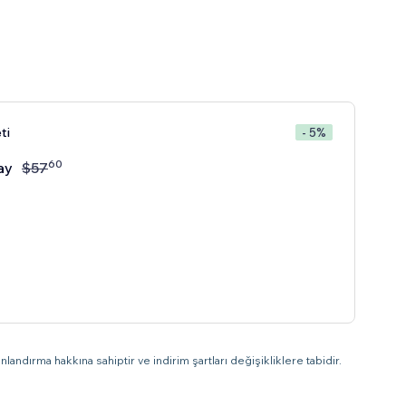
ti
- 5%
60
ay
$
57
landırma hakkına sahiptir ve indirim şartları değişikliklere tabidir.