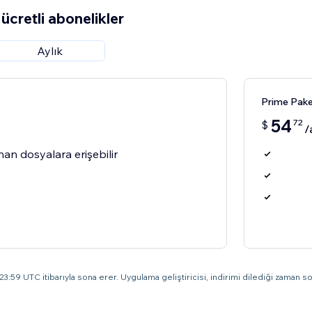
ücretli abonelikler
Aylık
Prime Pake
54
72
$
/
nan dosyalara erişebilir
3:59 UTC itibarıyla sona erer. Uygulama geliştiricisi, indirimi dilediği zaman son