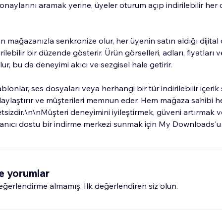
 onaylarını aramak yerine, üyeler oturum açıp indirilebilir he
ağazanızla senkronize olur, her üyenin satın aldığı dijital 
rilebilir bir düzende gösterir. Ürün görselleri, adları, fiyatları 
r, bu da deneyimi akıcı ve sezgisel hale getirir.
şablonlar, ses dosyaları veya herhangi bir tür indirilebilir içerik
aylaştırır ve müşterileri memnun eder. Hem mağaza sahibi hem
tsizdir.\n\nMüşteri deneyimini iyileştirmek, güveni artırmak ve 
kullanıcı dostu bir indirme merkezi sunmak için My Downloads'u 
e yorumlar
erlendirme almamış. İlk değerlendiren siz olun.