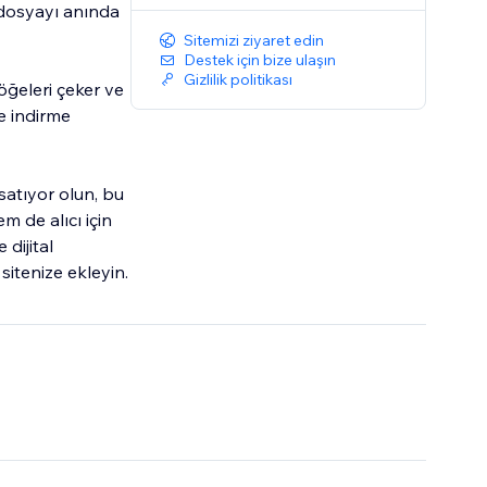
r dosyayı anında
Sitemizi ziyaret edin
Destek için bize ulaşın
Gizlilik politikası
öğeleri çeker ve
ve indirme
 satıyor olun, bu
 de alıcı için
dijital
sitenize ekleyin.