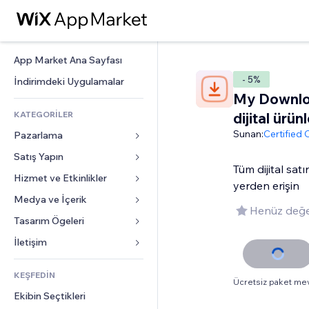
App Market Ana Sayfası
- 5%
İndirimdeki Uygulamalar
My Downlo
KATEGORİLER
dijital ürünl
Sunan:
Certified
Pazarlama
Satış Yapın
Reklamlar
Tüm dijital satı
Mobil
Hizmet ve Etkinlikler
Mağazalar için uygulamalar
yerden erişin
Site Analizleri
Gönderim ve Teslimat
Medya ve İçerik
Oteller
Henüz değe
Sosyal Ağ
Satış Düğmeleri
Etkinlikler
Tasarım Ögeleri
Galeri
SEO
Online Kurslar
Restoranlar
Müzik
Haritalar ve Navigasyon
İletişim 
Etkileşim
Sipariş Üzerine Baskı
Emlak
Podcast
Gizlilik ve Güvenlik
Formlar
Site Listeleri
Muhasebe
KEŞFEDİN
Randevular
Fotoğrafçılık
Saat
Blog
Ücretsiz paket me
E-posta
Kuponlar ve Müşteri Sadakati
Ekibin Seçtikleri
Video
Sayfa Şablonları
Anketler