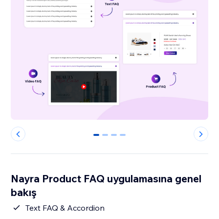
0
1
2
3
Nayra Product FAQ uygulamasına genel
bakış
Text FAQ & Accordion