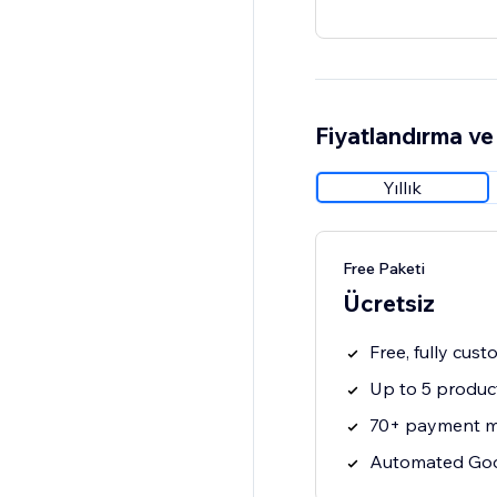
Fiyatlandırma ve 
Yıllık
Free Paketi
Ücretsiz
Free, fully cus
Up to 5 product
70+ payment 
Automated Goo