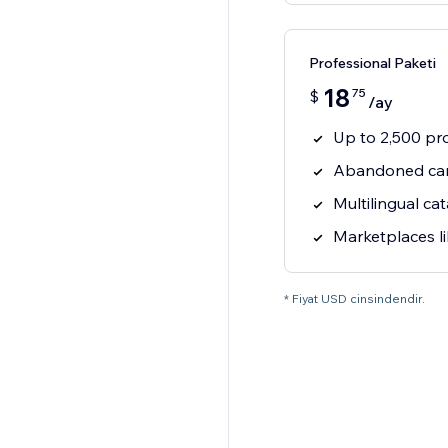
Professional Paketi
18
75
$
/ay
Up to 2,500 pr
Abandoned cart
Multilingual cat
Marketplaces l
* Fiyat USD cinsindendir.