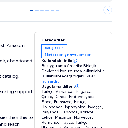
0
1
2
3
4
5
Kategoriler
est, Amazon,
Satış Yapın
Mağazalar için uygulamalar
ook, abandoned
Kullanılabilirlik:
Bu uygulama Amerika Birleşik
Devletleri konumunda kullanılabilir.
 catalog,
Kullanılabileceği diğer ülkeler
şunlardır.
Uygulama dilleri:
winning support
Türkçe
,
Almanca
,
Bulgarca
,
Çince
,
Danca
,
Endonezyaca
,
Fince
,
Fransızca
,
Hintçe
,
Hollandaca
,
İspanyolca
,
İsveççe
,
İtalyanca
,
Japonca
,
Korece
,
ier than this to
Lehçe
,
Macarca
,
Norveççe
,
Rumence
,
Tayca
,
Türkçe
,
and reach
Ukraynaca
,
Vietnamca
,
Yunanca