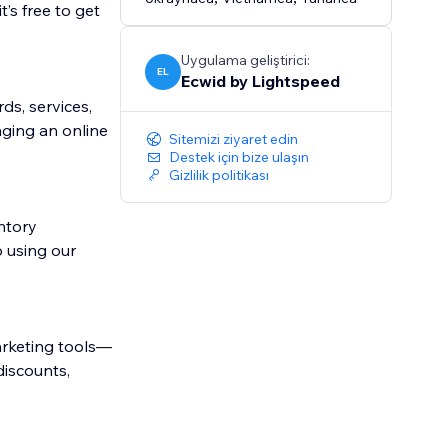
’s free to get
Uygulama geliştirici:
EL
Ecwid by Lightspeed
ds, services,
ging an online
Sitemizi ziyaret edin
Destek için bize ulaşın
Gizlilik politikası
ntory
 using our
rketing tools—
discounts,