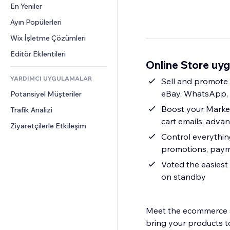
Dönüşüm
Depolama Çözümleri
En Yeniler
PDF
Görüntü Efektleri
Sohbet
Stoksuz Satış
Dosya Paylaşımı
Ayın Popülerleri
Düğmeler ve Menüler
Yorumlar
Fiyatlandırma ve Abonelik
Haberler
Afişler ve Rozetler
Wix İşletme Çözümleri
Telefon
Kitle Fonlaması
İçerik Hizmetleri
Hesap Makineleri
Topluluk
Editör Eklentileri
Yiyecek ve İçecek
Online Store uyg
Metin Efektleri
Arama
Değerlendirmeler ve Müşteri 
Görüşleri
YARDIMCI UYGULAMALAR
Hava Durumu
Sell and promote
CRM
eBay, WhatsApp, 
Potansiyel Müşteriler
Grafik ve Tablolar
Boost your Marke
Trafik Analizi
cart emails, adva
Ziyaretçilerle Etkileşim
Control everythin
promotions, payme
Voted the easies
on standby
Meet the ecommerce sol
bring your products t