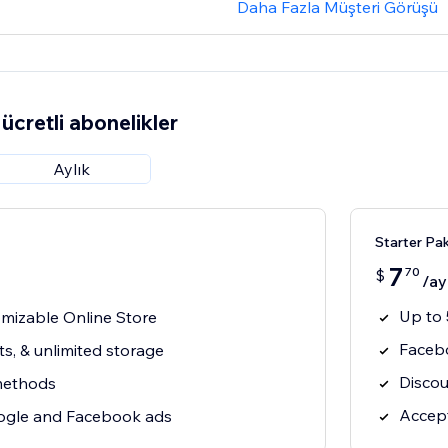
Daha Fazla Müşteri Görüşü
ücretli abonelikler
Aylık
Starter Pak
7
70
$
/ay
Up to 
tomizable Online Store
Faceb
s, & unlimited storage
Discou
methods
Accept
gle and Facebook ads