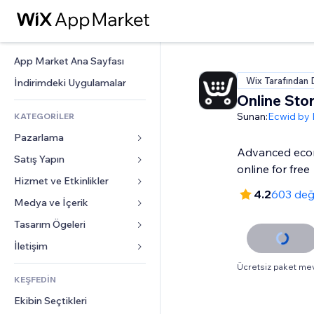
App Market Ana Sayfası
Wix Tarafından 
İndirimdeki Uygulamalar
Online Sto
Sunan:
Ecwid by 
KATEGORİLER
Pazarlama
Advanced ecom
Satış Yapın
Reklamlar
online for free
Mobil
Hizmet ve Etkinlikler
Mağazalar için uygulamalar
4.2
603 değ
Site Analizleri
Gönderim ve Teslimat
Medya ve İçerik
Oteller
Sosyal Ağ
Satış Düğmeleri
Etkinlikler
Tasarım Ögeleri
Galeri
SEO
Online Kurslar
Restoranlar
Müzik
Haritalar ve Navigasyon
İletişim 
Etkileşim
Sipariş Üzerine Baskı
Emlak
Podcast
Gizlilik ve Güvenlik
Formlar
Ücretsiz paket me
Site Listeleri
Muhasebe
KEŞFEDİN
Randevular
Fotoğrafçılık
Saat
Blog
E-posta
Kuponlar ve Müşteri Sadakati
Ekibin Seçtikleri
Video
Sayfa Şablonları
Anketler