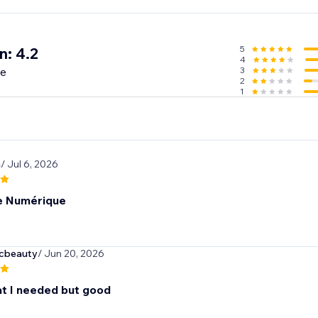
leader and get access to the Ecwid Academy, advanced re
s to stay ahead of the game and elevate your business skills.
5
n: 4.2
4
me
3
2
1
m
/ Jul 6, 2026
e Numérique
icbeauty
/ Jun 20, 2026
t I needed but good