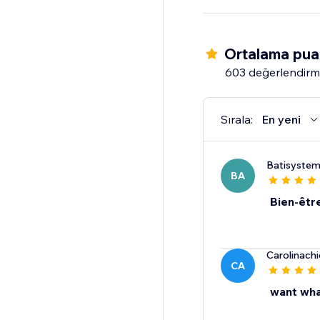
Become an ecommerce 
professional-level tip
Ortalama pua
603 değerlendir
Sırala:
En yeni
Batisyste
BA
Bien-êtr
Carolinach
CA
want wha