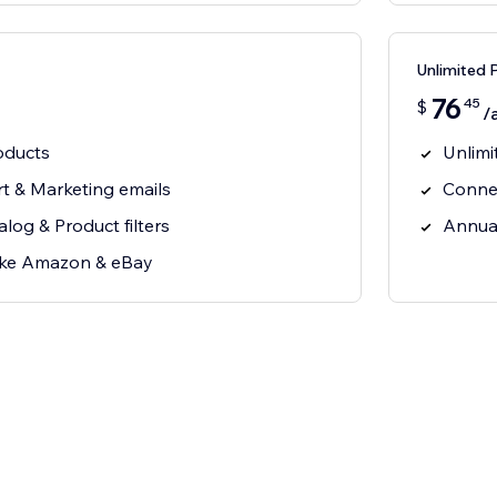
Unlimited 
76
45
$
/
oducts
Unlimi
 & Marketing emails
Connec
alog & Product filters
Annual
ike Amazon & eBay