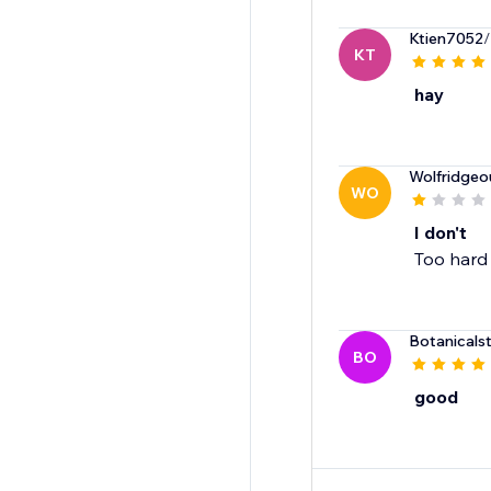
Ktien7052
/
KT
hay
Wolfridgeo
WO
I don't
Too hard
Botanicals
BO
good