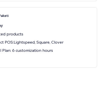
Paketi
ay
ted products
t POS:Lightspeed, Square, Clover
 Plan: 6 customization hours