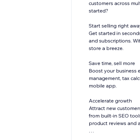
customers across multi
started?
Start selling right awa
Get started in seconds
and subscriptions. W
store a breeze.
Save time, sell more
Boost your business e
management, tax calcu
mobile app.
Accelerate growth
Attract new customer
from built-in SEO too
product reviews and 
Ignite your business