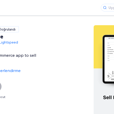
Doğrulandı
re
Lightspeed
merce app to sell
erlendirme
vcut