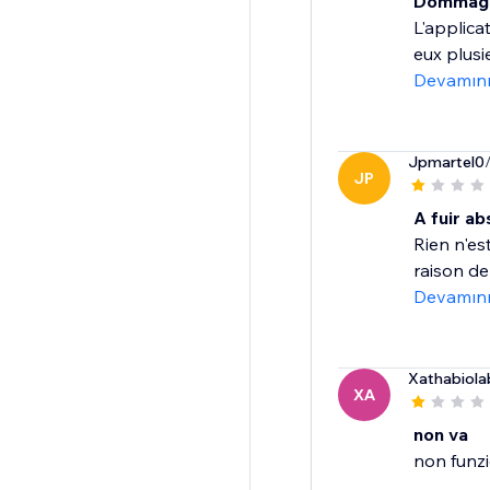
Dommage 
L'applica
eux plusie
Devamın
Jpmartel0
JP
A fuir a
Rien n'es
raison de
Devamın
Xathabiola
XA
non va
non funz