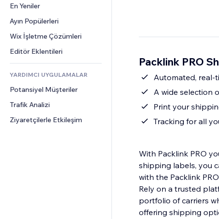
Dönüşüm
Depolama Çözümleri
En Yeniler
PDF
Görüntü Efektleri
Sohbet
Stoksuz Satış
Dosya Paylaşımı
Ayın Popülerleri
Düğmeler ve Menüler
Yorumlar
Fiyatlandırma ve Abonelik
Haberler
Afişler ve Rozetler
Wix İşletme Çözümleri
Telefon
Kitle Fonlaması
İçerik Hizmetleri
Hesap Makineleri
Topluluk
Editör Eklentileri
Yiyecek ve İçecek
Packlink PRO Sh
Metin Efektleri
Arama
Değerlendirmeler ve Müşteri 
Görüşleri
YARDIMCI UYGULAMALAR
Hava Durumu
Automated, real-t
CRM
Potansiyel Müşteriler
Grafik ve Tablolar
A wide selection o
Trafik Analizi
Print your shippin
Ziyaretçilerle Etkileşim
Tracking for all y
With Packlink PRO you
shipping labels, you 
with the Packlink PRO
Rely on a trusted plat
portfolio of carriers 
offering shipping opti