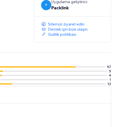
Uygulama geliştirici:
P
Packlink
Sitemizi ziyaret edin
Destek için bize ulaşın
Gizlilik politikası
57
5
4
1
12