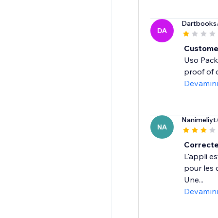
Dartbooks
DA
Custome
Uso Packl
proof of 
Devamın
Nanimeliyt
NA
Correcte
L'appli e
pour les 
Une...
Devamın