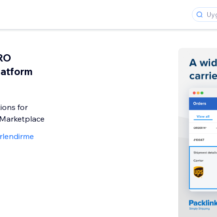
PRO
latform
ions for
Marketplace
rlendirme