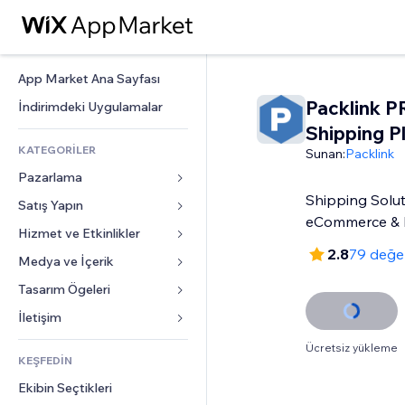
App Market Ana Sayfası
Packlink 
İndirimdeki Uygulamalar
Shipping P
KATEGORİLER
Sunan:
Packlink
Pazarlama
Shipping Solut
Satış Yapın
Reklamlar
eCommerce & 
Mobil
Hizmet ve Etkinlikler
Mağazalar için uygulamalar
2.8
79 değe
Site Analizleri
Gönderim ve Teslimat
Medya ve İçerik
Oteller
Sosyal Ağ
Satış Düğmeleri
Etkinlikler
Tasarım Ögeleri
Galeri
SEO
Online Kurslar
Restoranlar
Müzik
Haritalar ve Navigasyon
İletişim 
Etkileşim
Sipariş Üzerine Baskı
Emlak
Podcast
Gizlilik ve Güvenlik
Formlar
Ücretsiz yükleme
Site Listeleri
Muhasebe
KEŞFEDİN
Randevular
Fotoğrafçılık
Saat
Blog
E-posta
Kuponlar ve Müşteri Sadakati
Ekibin Seçtikleri
Video
Sayfa Şablonları
Anketler