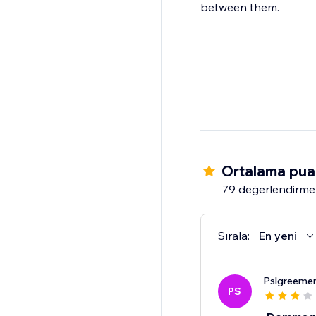
between them.
Ortalama pua
79 değerlendirme
Sırala:
En yeni
Pslgreeme
PS