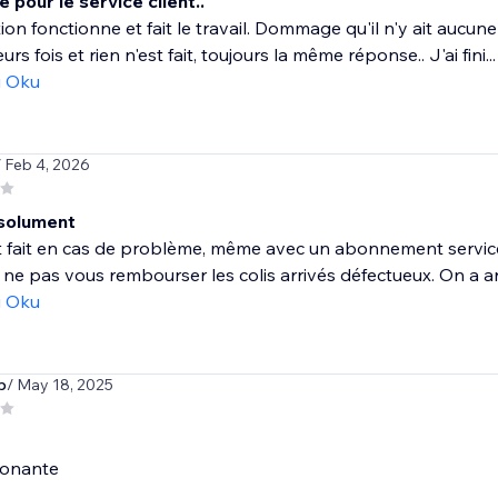
pour le service client..
tion fonctionne et fait le travail. Dommage qu'il n'y ait aucun
urs fois et rien n'est fait, toujours la même réponse.. J'ai fini...
ı Oku
/ Feb 4, 2026
bsolument
t fait en cas de problème, même avec un abonnement service 
 ne pas vous rembourser les colis arrivés défectueux. On a arr
ı Oku
b
/ May 18, 2025
ionante