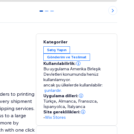
0
1
2
Kategoriler
Satış Yapın
Gönderim ve Teslimat
Kullanılabilirlik:
Bu uygulama Amerika Birleşik
Devletleri konumunda henüz
kullanılamıyor.
ancak şu ülkelerde kullanılabilir:
şunlardır.
ders to printing
Uygulama dilleri:
every shipment
Türkçe
,
Almanca
,
Fransızca
,
İspanyolca
,
İtalyanca
ipping services.
Site gereklilikleri:
s to a large
-
Wix Stores
l more by
ch with one click