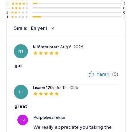
4
1
3
0
2
0
1
2
Sırala:
En yeni
N16hthunter
/ Aug 6, 2026
N1
gut
Yararlı
(0)
Lisamr120
/ Jul 12, 2026
LI
great
PurpleBear ekibi
PU
We really appreciate you taking the