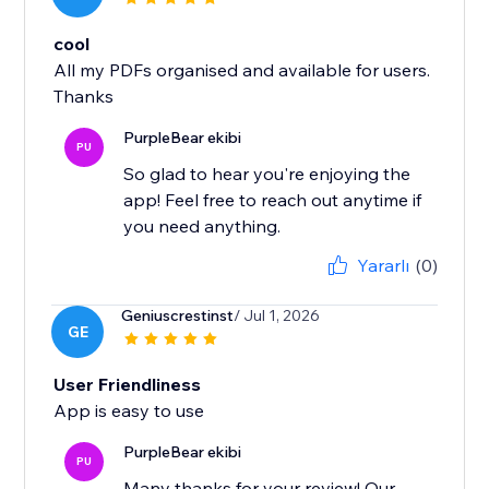
cool
All my PDFs organised and available for users.
Thanks
PurpleBear ekibi
PU
So glad to hear you're enjoying the
app! Feel free to reach out anytime if
you need anything.
Yararlı
(0)
Geniuscrestinst
/ Jul 1, 2026
GE
User Friendliness
App is easy to use
PurpleBear ekibi
PU
Many thanks for your review! Our