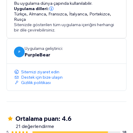
restoranlar, okullar, ajanslar, portföyler ve hizmet
Bu uygulama dünya çapında kullanılabilir.
sağlayıcılar için idealdir.
Uygulama dilleri:
Türkçe
,
Almanca
,
Fransızca
,
İtalyanca
,
Portekizce
,
Rusça
Uygulama tamamen mobil uyumlu, kurulumu kolaydır
Sitenizde gösterilen tüm uygulama içeriğini herhangi
ve kod gerektirmez. Ziyaretçilere, hızlı ve
bir dile çevirebilirsiniz.
özelleştirilebilir bir PDF görüntüleyici ile web
sitenizden doğrudan önemli PDF dosyalarına erişim
Uygulama geliştirici:
imkanı sunun.
P
PurpleBear
Sitemizi ziyaret edin
Destek için bize ulaşın
Gizlilik politikası
Ortalama puan: 4.6
21 değerlendirme
5
18