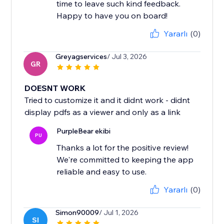
time to leave such kind feedback.
Happy to have you on board!
Yararlı
(0)
Greyagservices
/ Jul 3, 2026
GR
DOESNT WORK
Tried to customize it and it didnt work - didnt
display pdfs as a viewer and only as a link
PurpleBear ekibi
PU
Thanks a lot for the positive review!
We're committed to keeping the app
reliable and easy to use.
Yararlı
(0)
Simon90009
/ Jul 1, 2026
SI