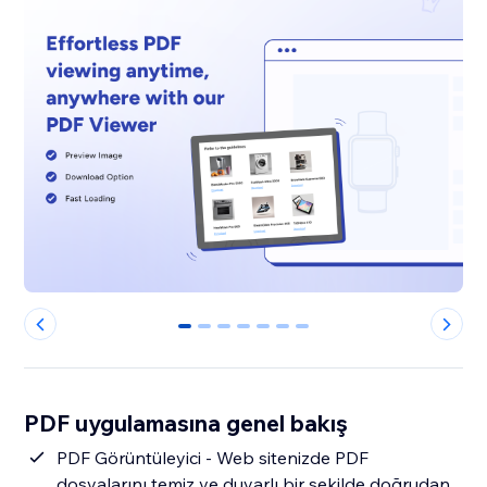
0
1
2
3
4
5
6
PDF uygulamasına genel bakış
PDF Görüntüleyici - Web sitenizde PDF
dosyalarını temiz ve duyarlı bir şekilde doğrudan