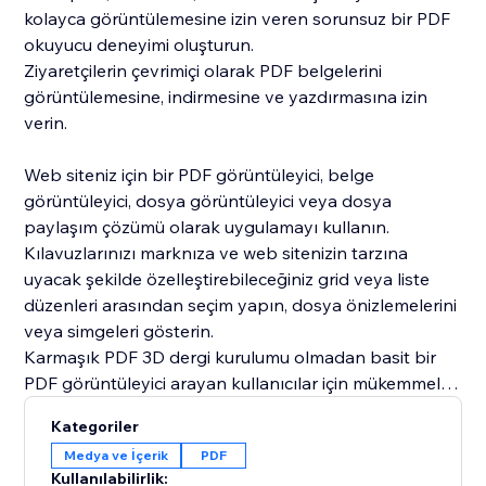
kolayca görüntülemesine izin veren sorunsuz bir PDF
okuyucu deneyimi oluşturun.
Ziyaretçilerin çevrimiçi olarak PDF belgelerini
görüntülemesine, indirmesine ve yazdırmasına izin
verin.
Web siteniz için bir PDF görüntüleyici, belge
görüntüleyici, dosya görüntüleyici veya dosya
paylaşım çözümü olarak uygulamayı kullanın.
Kılavuzlarınızı marknıza ve web sitenizin tarzına
uyacak şekilde özelleştirebileceğiniz grid veya liste
düzenleri arasından seçim yapın, dosya önizlemelerini
veya simgeleri gösterin.
Karmaşık PDF 3D dergi kurulumu olmadan basit bir
PDF görüntüleyici arayan kullanıcılar için mükemmel.
Kategoriler
Belgelerinizi çevrimiçi paylaşmak için profesyonel ve
Medya ve İçerik
PDF
basit bir yol arayan işletmeler, çevrimiçi mağazalar,
Kullanılabilirlik: