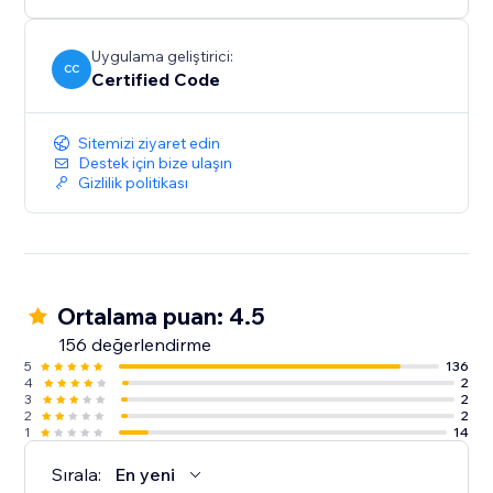
Uygulama geliştirici:
CC
Certified Code
Sitemizi ziyaret edin
Destek için bize ulaşın
Gizlilik politikası
Ortalama puan: 4.5
156 değerlendirme
5
136
4
2
3
2
2
2
1
14
Sırala:
En yeni