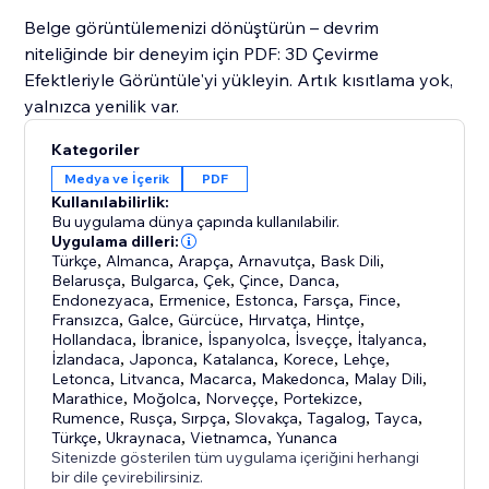
Belge görüntülemenizi dönüştürün – devrim
niteliğinde bir deneyim için PDF: 3D Çevirme
Efektleriyle Görüntüle'yi yükleyin. Artık kısıtlama yok,
yalnızca yenilik var.
Kategoriler
Medya ve İçerik
PDF
Kullanılabilirlik:
Bu uygulama dünya çapında kullanılabilir.
Uygulama dilleri:
Türkçe
,
Almanca
,
Arapça
,
Arnavutça
,
Bask Dili
,
Belarusça
,
Bulgarca
,
Çek
,
Çince
,
Danca
,
Endonezyaca
,
Ermenice
,
Estonca
,
Farsça
,
Fince
,
Fransızca
,
Galce
,
Gürcüce
,
Hırvatça
,
Hintçe
,
Hollandaca
,
İbranice
,
İspanyolca
,
İsveççe
,
İtalyanca
,
İzlandaca
,
Japonca
,
Katalanca
,
Korece
,
Lehçe
,
Letonca
,
Litvanca
,
Macarca
,
Makedonca
,
Malay Dili
,
Marathice
,
Moğolca
,
Norveççe
,
Portekizce
,
Rumence
,
Rusça
,
Sırpça
,
Slovakça
,
Tagalog
,
Tayca
,
Türkçe
,
Ukraynaca
,
Vietnamca
,
Yunanca
Sitenizde gösterilen tüm uygulama içeriğini herhangi
bir dile çevirebilirsiniz.